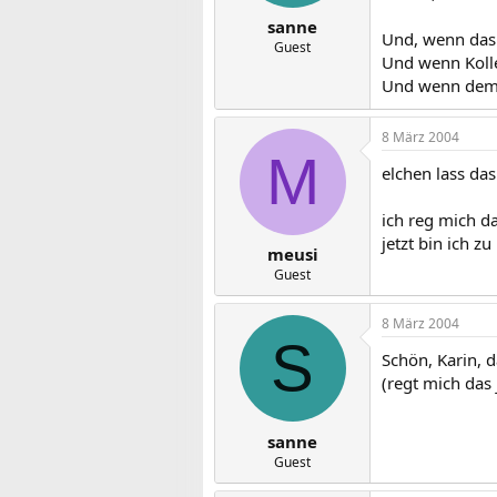
sanne
Und, wenn das
Guest
Und wenn Kolle
Und wenn dem J
8 März 2004
M
elchen lass d
ich reg mich d
jetzt bin ich 
meusi
Guest
8 März 2004
S
Schön, Karin, d
(regt mich das j
sanne
Guest