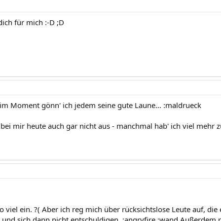
dich für mich :-D ;D
- im Moment gönn' ich jedem seine gute Laune... :maldrueck
s bei mir heute auch gar nicht aus - manchmal hab' ich viel mehr 
 so viel ein. ?( Aber ich reg mich über rücksichtslose Leute auf, d
und sich dann nicht entschuldigen. :angryfire :wand Außerdem r