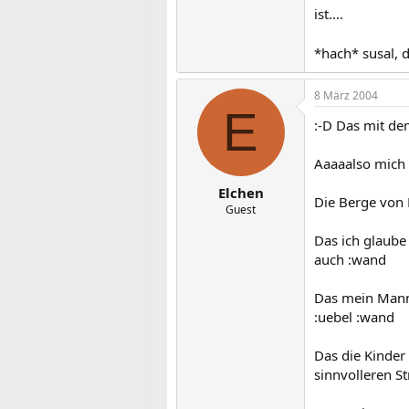
ist....
*hach* susal, d
8 März 2004
E
:-D Das mit de
Aaaaalso mich
Elchen
Die Berge von 
Guest
Das ich glaube
auch :wand
Das mein Mann 
:uebel :wand
Das die Kinder
sinnvolleren St