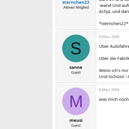
sternchen22
:wand Und auf
Aktives Mitglied
Achja, und darü
*sternchen22*
8 März 2004
S
Über Autofahrer
Über die Fabrik
sanne
Wenn ich's mir
Guest
Und tschüss! :
8 März 2004
M
was mich noch 
meusi
Guest