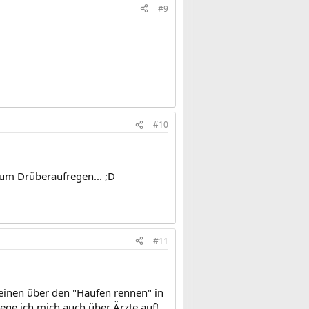
#9
#10
zum Drüberaufregen... ;D
#11
ie einen über den "Haufen rennen" in
ege ich mich auch über Ärzte auf!