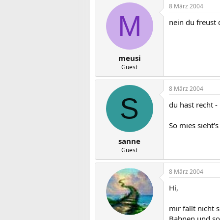
8 März 2004
M
nein du freust 
meusi
Guest
8 März 2004
S
du hast recht 
So mies sieht'
sanne
Guest
8 März 2004
Hi,
mir fällt nicht
Bahnen und so 