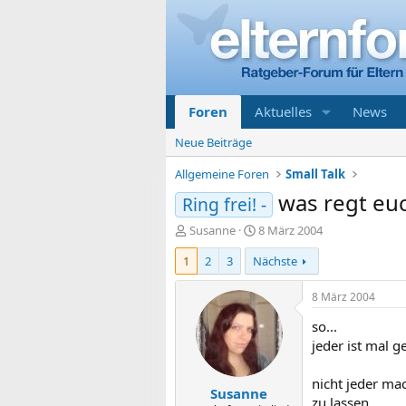
Foren
Aktuelles
News
Neue Beiträge
Allgemeine Foren
Small Talk
was regt euc
Ring frei! -
E
E
Susanne
8 März 2004
r
r
1
2
3
Nächste
s
s
t
t
e
e
8 März 2004
l
l
so...
l
l
e
t
jeder ist mal g
r
a
m
nicht jeder mac
Susanne
zu lassen...