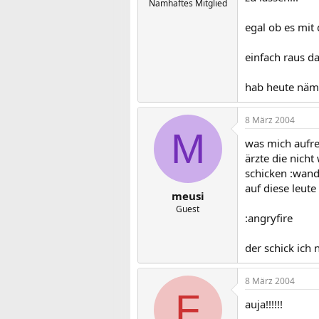
Namhaftes Mitglied
egal ob es mit
einfach raus da
hab heute nämli
8 März 2004
M
was mich aufr
ärzte die nich
schicken :wan
auf diese leute 
meusi
Guest
:angryfire
der schick ich
8 März 2004
F
auja!!!!!!