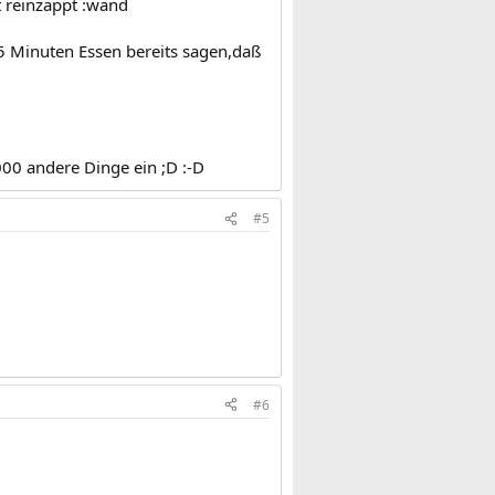
 reinzappt :wand
 5 Minuten Essen bereits sagen,daß
1000 andere Dinge ein ;D :-D
#5
#6