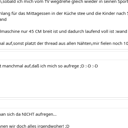
sobald ich mich vom TV wegdrehe gleich wieder in seinen Sport
nlang für das Mittagessen in der Küche stee und die Kinder nach
wand
maschine nur 45 CM breit ist und dadurch laufend voll ist :wand
mal auf,sonst platzt der thread aus allen Nähten,mir fielen noch 
t manchmal auf,daß ich mich so aufrege ;D :-D :-D
man sich da NICHT aufregen...
nnen wir doch alles irgendwoher! ;D