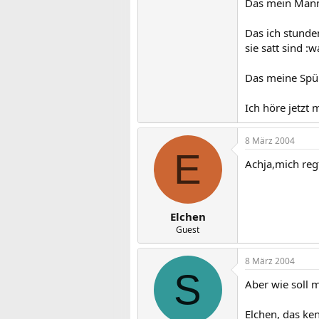
Das mein Mann,
Das ich stunde
sie satt sind :
Das meine Spül
Ich höre jetzt 
8 März 2004
E
Achja,mich reg
Elchen
Guest
8 März 2004
S
Aber wie soll 
Elchen, das ke