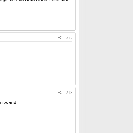
#12
#13
en :wand