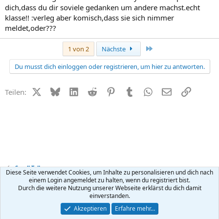
dich,dass du dir soviele gedanken um andere machst.echt
klasse!! :verleg aber komisch,dass sie sich nimmer
meldet,oder???
Letzte
1 von 2
Nächste
Du musst dich einloggen oder registrieren, um hier zu antworten.
X (Twitter)
Bluesky
LinkedIn
Reddit
Pinterest
Tumblr
WhatsApp
E-Mail
Link
Teilen:
Small Talk
Diese Seite verwendet Cookies, um Inhalte zu personalisieren und dich nach
einem Login angemeldet zu halten, wenn du registriert bist.
Durch die weitere Nutzung unserer Webseite erklärst du dich damit
Kontakt
Nutzungsbedingungen
Datenschutz
Hilfe
R
einverstanden.
S
S
®
Community platform by XenForo
© 2010-2026 XenForo Ltd.
Akzeptieren
Erfahre mehr…