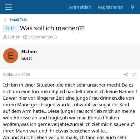
Anmelden
Registrieren
Small Talk
Was soll ich machen??
Eilt! -
E
E
Elchen
3 Oktober 2003
r
r
s
s
Elchen
E
t
t
Guest
e
e
l
l
l
l
3 Oktober 2003
#1
e
t
r
a
Ich bin in einer Situation,die mich sehr unsicher macht.Da es
m
sich um eine forumsmitglied handelt,nenne ich keine Namen!!
Es war hier vor längerer Zeit eine junge Frau drinnen,die von
ihrem Mann geschlagen wurde...obwohl sie sogar ihr Kind
auf dem Arm hatte...Diese junge Frau schirieb mich an meine
web Adresse an und fragte,ob wir mail Kontakt halten
wollten,was ich gerne verjahte,zumal ich ziehmlcih sauer auf
ihren Mann war und ihr etwas beistehen wollte....
Ab und zu schrieben wir uns mails,ich fand das auch sehr