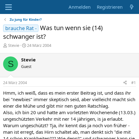
Anmelden
Registrieren
Zu jung für Kinder?
Was tun wenn sie (14)
brauche Rat -
schwanger ist?
E
E
Stevie
24 März 2004
r
r
s
s
Stevie
S
t
t
Guest
e
e
l
l
l
l
24 März 2004
#1
e
t
r
a
Hmm, ich weiß, dass es mein erster Beitrag ist, und dass ihr
m
bei "newbies" immer skeptisch seid, aber vielleicht macht sich
einer die Mühe und gibt mir nen guten Ratschlag.
Also, ich bin 20 und hatte am vorletzten Wochenende (13.03.)
ungeschützten Verkehr mit ner 14 jährigen, is ja erlaubt.
Warum ungeschützt? Tja, ihr kennt das ja noch von früher -
man ist erregt, das Hirn schaltet ab, man denkt sich "die mit
14 schon Krankheiten??? Wie denn?" und schwanger kann sie