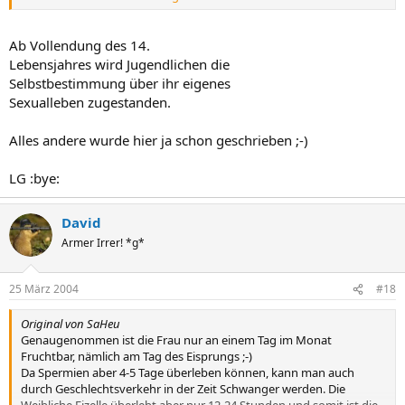
LG
salido
Ab Vollendung des 14.
Lebensjahres wird Jugendlichen die
Selbstbestimmung über ihr eigenes
Sexualleben zugestanden.
Alles andere wurde hier ja schon geschrieben ;-)
LG :bye:
David
Armer Irrer! *g*
25 März 2004
#18
Original von SaHeu
Genaugenommen ist die Frau nur an einem Tag im Monat
Fruchtbar, nämlich am Tag des Eisprungs ;-)
Da Spermien aber 4-5 Tage überleben können, kann man auch
durch Geschlechtsverkehr in der Zeit Schwanger werden. Die