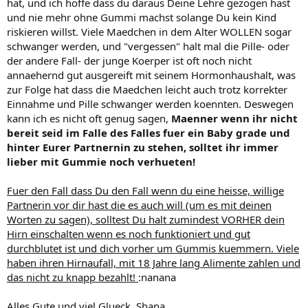
hat, und ich hoffe dass du daraus Deine Lehre gezogen hast
und nie mehr ohne Gummi machst solange Du kein Kind
riskieren willst. Viele Maedchen in dem Alter WOLLEN sogar
schwanger werden, und "vergessen" halt mal die Pille- oder
der andere Fall- der junge Koerper ist oft noch nicht
annaehernd gut ausgereift mit seinem Hormonhaushalt, was
zur Folge hat dass die Maedchen leicht auch trotz korrekter
Einnahme und Pille schwanger werden koennten. Deswegen
kann ich es nicht oft genug sagen,
Maenner wenn ihr nicht
bereit seid im Falle des Falles fuer ein Baby grade und
hinter Eurer Partnernin zu stehen, solltet ihr immer
lieber mit Gummie noch verhueten!
Fuer den Fall dass Du den Fall wenn du eine heisse, willige
Partnerin vor dir hast die es auch will (um es mit deinen
Worten zu sagen), solltest Du halt zumindest VORHER dein
Hirn einschalten wenn es noch funktioniert und gut
durchblutet ist und dich vorher um Gummis kuemmern. Viele
haben ihren Hirnaufall, mit 18 Jahre lang Alimente zahlen und
das nicht zu knapp bezahlt!
:nanana
Alles Gute und viel Glueck, Shana