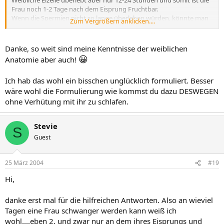
Weibliche Eizelle überlebt aber nur 12-24 Stunden und somit ist die
Frau noch 1-2 Tage nach dem Eisprung Fruchtbar.
Wenn die Spermien nicht so lange überleben würden, könnte man
Zum Vergrößern anklicken....
tatsächlich nur an 1-2 Tagen im Monat Schwanger werden ;D
Danke, so weit sind meine Kenntnisse der weiblichen
😀
Anatomie aber auch!
Ich hab das wohl ein bisschen unglücklich formuliert. Besser
wäre wohl die Formulierung wie kommst du dazu DESWEGEN
ohne Verhütung mit ihr zu schlafen.
Stevie
S
Guest
25 März 2004
#19
Hi,
danke erst mal für die hilfreichen Antworten. Also an wieviel
Tagen eine Frau schwanger werden kann weiß ich
wohl....eben 2, und zwar nur an dem ihres Eisprungs und