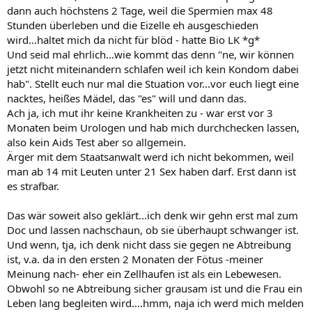
dann auch höchstens 2 Tage, weil die Spermien max 48
Stunden überleben und die Eizelle eh ausgeschieden
wird...haltet mich da nicht für blöd - hatte Bio LK *g*
Und seid mal ehrlich...wie kommt das denn "ne, wir können
jetzt nicht miteinandern schlafen weil ich kein Kondom dabei
hab". Stellt euch nur mal die Stuation vor...vor euch liegt eine
nacktes, heißes Mädel, das "es" will und dann das.
Ach ja, ich mut ihr keine Krankheiten zu - war erst vor 3
Monaten beim Urologen und hab mich durchchecken lassen,
also kein Aids Test aber so allgemein.
Ärger mit dem Staatsanwalt werd ich nicht bekommen, weil
man ab 14 mit Leuten unter 21 Sex haben darf. Erst dann ist
es strafbar.
Das wär soweit also geklärt...ich denk wir gehn erst mal zum
Doc und lassen nachschaun, ob sie überhaupt schwanger ist.
Und wenn, tja, ich denk nicht dass sie gegen ne Abtreibung
ist, v.a. da in den ersten 2 Monaten der Fötus -meiner
Meinung nach- eher ein Zellhaufen ist als ein Lebewesen.
Obwohl so ne Abtreibung sicher grausam ist und die Frau ein
Leben lang begleiten wird....hmm, naja ich werd mich melden