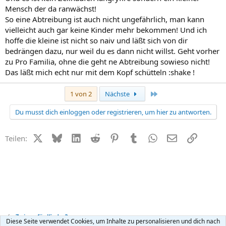
Mensch der da ranwächst!
So eine Abtreibung ist auch nicht ungefährlich, man kann
vielleicht auch gar keine Kinder mehr bekommen! Und ich
hoffe die kleine ist nicht so naiv und läßt sich von dir
bedrängen dazu, nur weil du es dann nicht willst. Geht vorher
zu Pro Familia, ohne die geht ne Abtreibung sowieso nicht!
Das läßt mich echt nur mit dem Kopf schütteln :shake !
Letzte
1 von 2
Nächste
Du musst dich einloggen oder registrieren, um hier zu antworten.
X (Twitter)
Bluesky
LinkedIn
Reddit
Pinterest
Tumblr
WhatsApp
E-Mail
Link
Teilen:
Zu jung für Kinder?
Diese Seite verwendet Cookies, um Inhalte zu personalisieren und dich nach