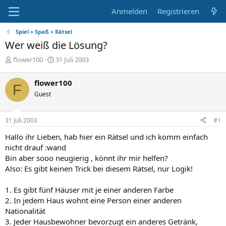
Anmelden
Registrieren
Spiel + Spaß + Rätsel
Wer weiß die Lösung?
E
E
flower100
31 Juli 2003
r
r
s
s
flower100
F
t
t
Guest
e
e
l
l
l
l
31 Juli 2003
#1
e
t
r
a
Hallo ihr Lieben, hab hier ein Rätsel und ich komm einfach
m
nicht drauf :wand
Bin aber sooo neugierig , könnt ihr mir helfen?
Also: Es gibt keinen Trick bei diesem Rätsel, nur Logik!
1. Es gibt fünf Häuser mit je einer anderen Farbe
2. In jedem Haus wohnt eine Person einer anderen
Nationalität
3. Jeder Hausbewohner bevorzugt ein anderes Getränk,