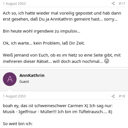
1 August 2003
#17
Ach so, ich hatte wieder mal voreilig gepostet und hab dann
erst gesehen, daß Du ja AnnKathrin gemeint hast... sorry...
Bin heute wohl irgendwie zu impulsiv...
Ok, ich warte... kein Problem, laß Dir Zeit.
Weiß jemand von Euch, ob es im Netz so eine Seite gibt, mit
😛
mehreren dieser Rätsel... will doch auch nochmal...
AnnKathrin
A
Guest
1 August 2003
#18
boah ey, das ist schweineschwer Carmen X( Ich sag nur:
Musik - Igelfrisur - Müller!!! Ich bin im Tüftelrausch.... 8)
So weit bin ich: