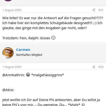
1 August 2003
#21
Wie bitte? Es war nur die Antwort auf die Fragen gesucht?????
Ich habe hier ein komplettes Schulgebäude designed!!!! ;-) Ich
glaube, das ginge mit den Angaben gar nicht, oder?
🙂
Trotzdem: Fein, Ralphi :kisses
Carmen
Namhaftes Mitglied
1 August 2003
#22
😀
@AnnKathrin:
*malgehässiggrins*
@Akisi:
Jetzt wollte ich Dir auf Deine PN antworten, aber Du willst ja
keine PN´s von mir...- Du gemeine, Du... *tztztz* ;D