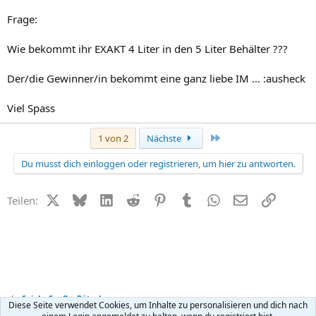
Frage:
Wie bekommt ihr EXAKT 4 Liter in den 5 Liter Behälter ???
Der/die Gewinner/in bekommt eine ganz liebe IM ... :ausheck
Viel Spass
Letzte
1 von 2
Nächste
Du musst dich einloggen oder registrieren, um hier zu antworten.
X (Twitter)
Bluesky
LinkedIn
Reddit
Pinterest
Tumblr
WhatsApp
E-Mail
Link
Teilen:
Spiel + Spaß + Rätsel
Diese Seite verwendet Cookies, um Inhalte zu personalisieren und dich nach