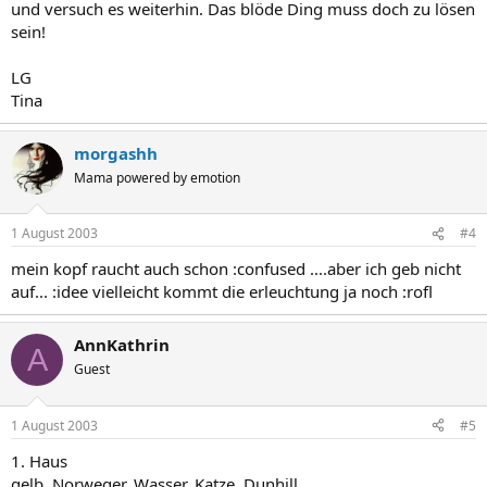
und versuch es weiterhin. Das blöde Ding muss doch zu lösen
sein!
LG
Tina
morgashh
Mama powered by emotion
1 August 2003
#4
mein kopf raucht auch schon :confused ....aber ich geb nicht
auf... :idee vielleicht kommt die erleuchtung ja noch :rofl
AnnKathrin
A
Guest
1 August 2003
#5
1. Haus
gelb, Norweger, Wasser, Katze, Dunhill