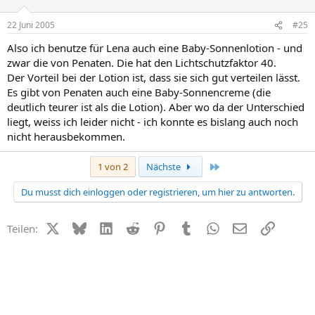
22 Juni 2005
#25
Also ich benutze für Lena auch eine Baby-Sonnenlotion - und
zwar die von Penaten. Die hat den Lichtschutzfaktor 40.
Der Vorteil bei der Lotion ist, dass sie sich gut verteilen lässt.
Es gibt von Penaten auch eine Baby-Sonnencreme (die
deutlich teurer ist als die Lotion). Aber wo da der Unterschied
liegt, weiss ich leider nicht - ich konnte es bislang auch noch
nicht herausbekommen.
Letzte
1 von 2
Nächste
Du musst dich einloggen oder registrieren, um hier zu antworten.
X (Twitter)
Bluesky
LinkedIn
Reddit
Pinterest
Tumblr
WhatsApp
E-Mail
Link
Teilen: