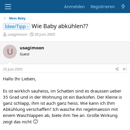
Anmelden
Registrieren
Mein Baby
Wie Baby abkühlen??
Idee/Tipp -
E
E
usagimoon
20 Juni 2005
r
r
s
s
usagimoon
U
t
t
Guest
e
e
l
l
l
l
20 Juni 2005
#1
e
t
r
a
Hallo Ihr Lieben,
m
Es ist wirklich sauheiss, im Schatten sind es draussen ueber
35 Grad und in der Wohnung ist ein Backofen. Der Kleine is
ganz schlapp, ihm ist auch ganz heiss. Wie kann ich Ihm
Abkühlung verschaffen? Ich wasche ihn regelmaessin mit
einem Waschlappen ab, biete ihm Tee an. Große Wirkung
🙁
zeigt das nicht