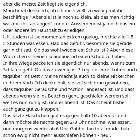
aber die meiste Zeit liegt sie eigentlich.
Manchmal denke ich, ob ich mich viell. zu wenig mit ihr
beschäftige ? Aber sie ist ja noch zu klein, als das man richtig
was mit ihr "anfangen" könnte. Ausserdem ist ja noch das ein
oder andere im Haushalt zu erledigen.
Uff, zudem ist sie momentan extrem quakig, möchte alle 1,5 -
2 Stunden was essen. Hab das Gefühl, bekomme sie gerade
gar nicht satt. Ob das wohl wieder ein Schub ist ? Aber diese
Würmchen scheinen ja andauernd einen Schub zu haben.
In ihre Wiege packe ich sie eigentlich nur abends, wenns zum
Schlafen geht. Ob das zu wenig ist ? Legt ihr eure ´Lütten auch
tagsüber ins Bett ? Meine macht ja auch so kleine Nickerchen
in ihrem Korb. Ich denke halt, sie soll sich dran gewöhnen,
dass tagsüber Geräusche und "Action" angesagt ist, und dass
abends wenn sie ins Bettchen geht, geschlafen werden soll,
weil es nun ruhig ist, und es abend ist. Das scheint bisher
auch ganz gut zu klappen.
Das letzte Fläschchen gibt es gegen halb 10 abends - und
dann möchte sie nachts gegen 2-3 Uhr nochmal was essen,
und morgens wieder ab 6 Uhr. Gähhn, bin total müde, hab
schon ewig nicht mehr ausschlafen können - heul.