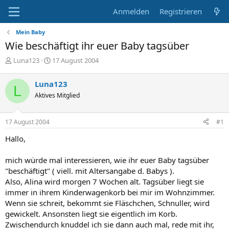
Anmelden
Registrieren
Mein Baby
Wie beschäftigt ihr euer Baby tagsüber
E
E
Luna123
17 August 2004
r
r
s
s
Luna123
L
t
t
Aktives Mitglied
e
e
l
l
l
l
17 August 2004
#1
e
t
r
a
Hallo,
m
mich würde mal interessieren, wie ihr euer Baby tagsüber
"beschäftigt" ( viell. mit Altersangabe d. Babys ).
Also, Alina wird morgen 7 Wochen alt. Tagsüber liegt sie
immer in ihrem Kinderwagenkorb bei mir im Wohnzimmer.
Wenn sie schreit, bekommt sie Fläschchen, Schnuller, wird
gewickelt. Ansonsten liegt sie eigentlich im Korb.
Zwischendurch knuddel ich sie dann auch mal, rede mit ihr,