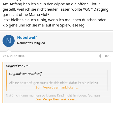
Am Anfang hab ich sie in der Wippe an die offene Klotür
gestellt, weil ich sie nicht heulen lassen wollte *GG* Dat ging
gar nicht ohne Mama *löl*
Jetzt bleibt sie auch ruhig, wenn ich mal eben duschen oder
klo gehe und ich sie mal auf ihre Spielwiese leg.
Nebelwolf
N
Namhaftes Mitglied
22 August 2004
#20
Original von Fini
Original von Nebelwolf
Alleine beschäftigen muss sie sich nicht, dafür ist sie viiiel zu
jung.
Zum Vergrößern anklicken....
Natürlich kann man ein so kleines Kind nicht hinlegen: "so, nun
Zum Vergrößern anklicken....
beschäftigst du dich mal mit dir selber!" Aber hin und wieder tun sie
das von sich aus: Die Welt beobachten, mit ihren Fingern spielen
oder mit den Händen ihr Gesicht erkunden. Ich finde das auch