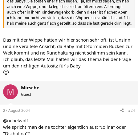
des Babys. Sie sollten eher flach liegen. Tja, ich muss sagen, ich hab
auch eine Wippe, und da leg ich sie schon öfters rein. Allerdings
auch öfter in ihren Kinderwagenkorb, denn dieser ist flacher. Aber
ich kann mir nicht vorstellen, dass die Wippen so schädlich sind. Ich
hab meine auch ganz flach gestellt, so dass sie fast gerade drin liegt.
Das mit der Wippe hatten wir hier schon sehr oft. Ist Unsinn
und ne veraltete Ansicht, da Baby mit C-förmigen Rücken zur
Welt kommt und ne Rundhaltung nicht schlimm sein kann.
Ich glaub, das letzte Mal hatten wir das Thema bei der Frage
um den richtigen Autositz für´s Baby.
🙂
Mirsche
M
Guest
27 August 2004
#24
@nebelwolf
wie spricht man deine tochter eigentlich aus: "Iolina" oder
"Dscholina"?