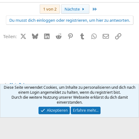
Letzte
1 von 2
Nächste
Du musst dich einloggen oder registrieren, um hier zu antworten.
X (Twitter)
Bluesky
LinkedIn
Reddit
Pinterest
Tumblr
WhatsApp
E-Mail
Link
Teilen:
Mein Baby
Diese Seite verwendet Cookies, um Inhalte zu personalisieren und dich nach
einem Login angemeldet zu halten, wenn du registriert bist.
Durch die weitere Nutzung unserer Webseite erklärst du dich damit
Kontakt
Nutzungsbedingungen
Datenschutz
Hilfe
R
einverstanden.
S
S
®
Community platform by XenForo
© 2010-2026 XenForo Ltd.
Akzeptieren
Erfahre mehr…