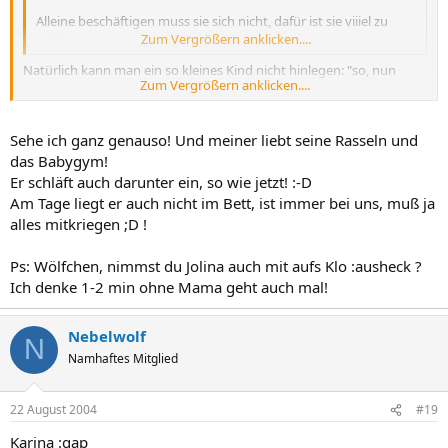
Alleine beschäftigen muss sie sich nicht, dafür ist sie viiiel zu
jung.
Zum Vergrößern anklicken....
Natürlich kann man ein so kleines Kind nicht hinlegen: "so, nun
Zum Vergrößern anklicken....
beschäftigst du dich mal mit dir selber!" Aber hin und wieder tun sie
das von sich aus: Die Welt beobachten, mit ihren Fingern spielen
oder mit den Händen ihr Gesicht erkunden. Ich finde das auch
Sehe ich ganz genauso! Und meiner liebt seine Rasseln und
wichtig aber das muss jeder für sich entscheiden :sonne
das Babygym!
Er schläft auch darunter ein, so wie jetzt! :-D
Am Tage liegt er auch nicht im Bett, ist immer bei uns, muß ja
alles mitkriegen ;D !
Ps: Wölfchen, nimmst du Jolina auch mit aufs Klo :ausheck ?
Ich denke 1-2 min ohne Mama geht auch mal!
Nebelwolf
N
Namhaftes Mitglied
22 August 2004
#19
Karina :gap