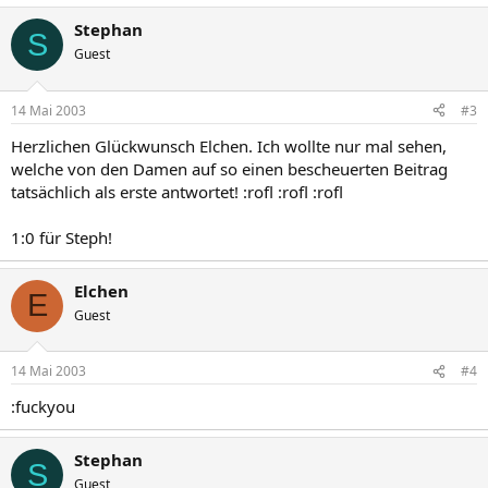
Stephan
S
Guest
14 Mai 2003
#3
Herzlichen Glückwunsch Elchen. Ich wollte nur mal sehen,
welche von den Damen auf so einen bescheuerten Beitrag
tatsächlich als erste antwortet! :rofl :rofl :rofl
1:0 für Steph!
Elchen
E
Guest
14 Mai 2003
#4
:fuckyou
Stephan
S
Guest