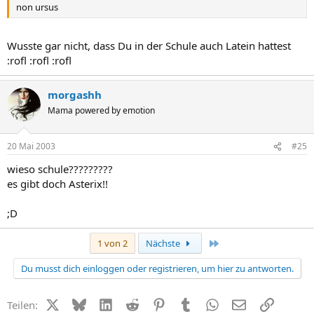
non ursus
Wusste gar nicht, dass Du in der Schule auch Latein hattest
:rofl :rofl :rofl
morgashh
Mama powered by emotion
20 Mai 2003
#25
wieso schule?????????
es gibt doch Asterix!!
;D
Letzte
1 von 2
Nächste
Du musst dich einloggen oder registrieren, um hier zu antworten.
X (Twitter)
Bluesky
LinkedIn
Reddit
Pinterest
Tumblr
WhatsApp
E-Mail
Link
Teilen: