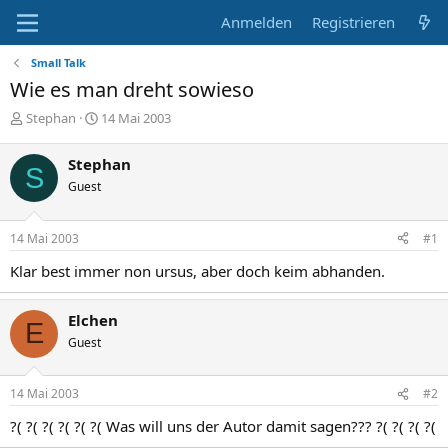
Anmelden
Registrieren
Small Talk
Wie es man dreht sowieso
E
E
Stephan
14 Mai 2003
r
r
s
s
Stephan
S
t
t
Guest
e
e
l
l
l
l
14 Mai 2003
#1
e
t
r
a
Klar best immer non ursus, aber doch keim abhanden.
m
Elchen
E
Guest
14 Mai 2003
#2
?( ?( ?( ?( ?( ?( Was will uns der Autor damit sagen??? ?( ?( ?( ?(