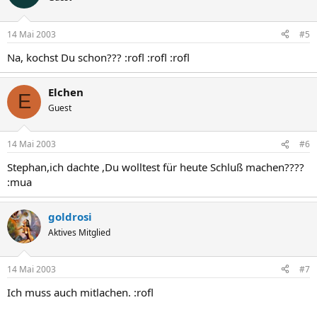
14 Mai 2003
#5
Na, kochst Du schon??? :rofl :rofl :rofl
Elchen
E
Guest
14 Mai 2003
#6
Stephan,ich dachte ,Du wolltest für heute Schluß machen????
:mua
goldrosi
Aktives Mitglied
14 Mai 2003
#7
Ich muss auch mitlachen. :rofl