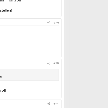
r! :rofl :rofl
tellen!
#29
#30
fl
rofl
#31