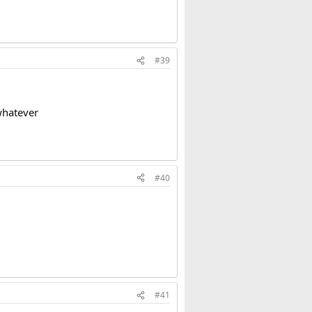
#39
whatever
#40
#41