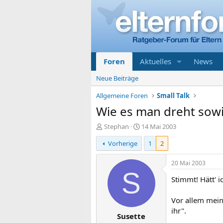
Foren
Aktuelles
News
Neue Beiträge
Allgemeine Foren
Small Talk
Wie es man dreht sow
E
E
Stephan
14 Mai 2003
r
r
Vorherige
1
2
s
s
t
t
e
e
20 Mai 2003
l
l
S
Stimmt! Hätt' i
l
l
e
t
r
a
Vor allem mein
m
ihr".
Susette