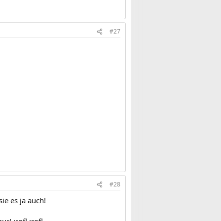
#27
#28
ie es ja auch!