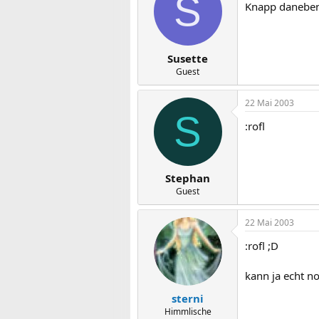
S
Knapp danebe
Susette
Guest
22 Mai 2003
S
:rofl
Stephan
Guest
22 Mai 2003
:rofl ;D
kann ja echt no
sterni
Himmlische