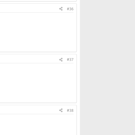
#36
#37
#38