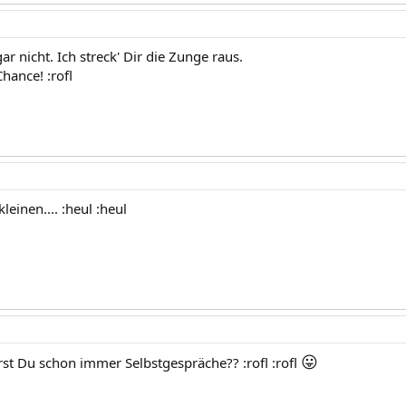
gar nicht. Ich streck' Dir die Zunge raus.
hance! :rofl
leinen.... :heul :heul
😛
rst Du schon immer Selbstgespräche?? :rofl :rofl