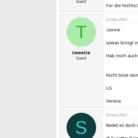
Guest
Für die Nichtsc
20 Mai 2003
T
:sonne
sowas bringt i
tweetie
Hab mich auch 
Guest
Nicht böse sein
LG
Verena
20 Mai 2003
S
Redet es doch 