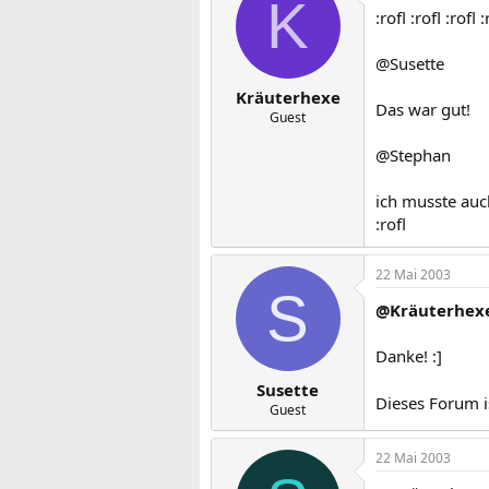
K
:rofl :rofl :rofl :
@Susette
Kräuterhexe
Das war gut!
Guest
@Stephan
ich musste auc
:rofl
22 Mai 2003
S
@Kräuterhex
Danke! :]
Susette
Dieses Forum i
Guest
22 Mai 2003