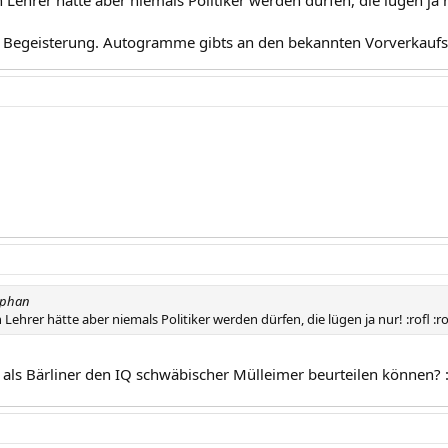
 Lehrer hätte aber niemals Politiker werden dürfen, die lügen ja nu
 Begeisterung. Autogramme gibts an den bekannten Vorverkaufss
ephan
 Lehrer hätte aber niemals Politiker werden dürfen, die lügen ja nur! :rofl :ro
u als Bärliner den IQ schwäbischer Mülleimer beurteilen können? :