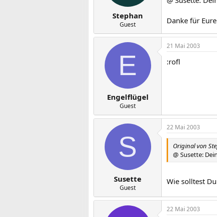
@ Susette: Dein
Stephan
Danke für Eure
Guest
21 Mai 2003
E
:rofl
Engelflügel
Guest
22 Mai 2003
S
Original von St
@ Susette: Dein
Susette
Wie solltest D
Guest
22 Mai 2003