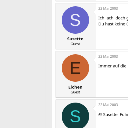
22 Mai 2003
S
Ich lach' doch 
Du hast keine C
Susette
Guest
22 Mai 2003
E
Immer auf die k
Elchen
Guest
22 Mai 2003
S
@ Susette: Füh