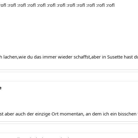
rofl :rofl :rofl :rofl :rofl :rofl :rofl :rofl :rofl :rofl :rofl :rofl
h lachen,wie du das immer wieder schaffst,aber in Susette hast 
e
st aber auch der einzige Ort momentan, an dem ich ein bisschen