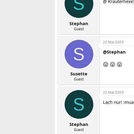
S
@ Kräuterhexe:
Stephan
Guest
22 Mai 2003
S
@Stephan
😛
😛
😛
Susette
Guest
22 Mai 2003
S
Lach nur! :mua
Stephan
Guest