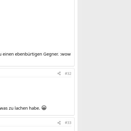
du einen ebenbürtigen Gegner. :wow
#32
😀
 was zu lachen habe.
#33