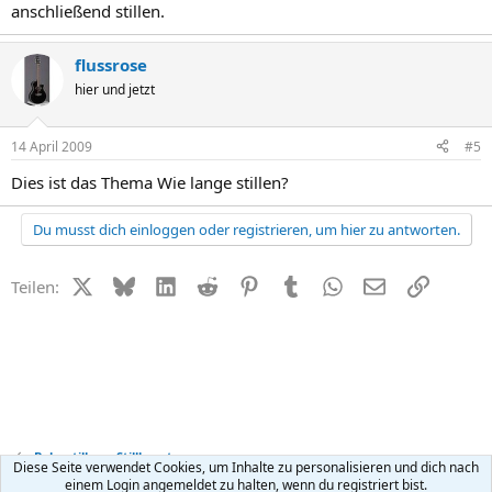
anschließend stillen.
flussrose
hier und jetzt
14 April 2009
#5
Dies ist das Thema Wie lange stillen?
Du musst dich einloggen oder registrieren, um hier zu antworten.
X (Twitter)
Bluesky
LinkedIn
Reddit
Pinterest
Tumblr
WhatsApp
E-Mail
Link
Teilen:
Baby stillen + Stillberatung
Diese Seite verwendet Cookies, um Inhalte zu personalisieren und dich nach
einem Login angemeldet zu halten, wenn du registriert bist.