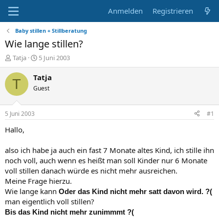
Anmelden
Registrieren
Baby stillen + Stillberatung
Wie lange stillen?
E
E
Tatja
5 Juni 2003
r
r
s
s
Tatja
T
t
t
Guest
e
e
l
l
l
l
5 Juni 2003
#1
e
t
r
a
Hallo,
m
also ich habe ja auch ein fast 7 Monate altes Kind, ich stille ihn
noch voll, auch wenn es heißt man soll Kinder nur 6 Monate
voll stillen danach würde es nicht mehr ausreichen.
Meine Frage hierzu.
Wie lange kann
Oder das Kind nicht mehr satt davon wird. ?(
man eigentlich voll stillen?
Bis das Kind nicht mehr zunimmmt ?(