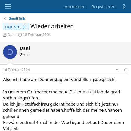
Anmelden
Registrieren
Small Talk
Wieder arbeiten
nur so ;-) -
E
E
Dani
16 Februar 2004
r
r
s
s
Dani
D
t
t
Guest
e
e
l
l
l
l
16 Februar 2004
#1
e
t
r
a
Also ich habe am Donnerstag ein Vorstellungsgespräch.
m
In unserem Ort macht eine neue Pizzeria auf,.Hab da grad
vorhin angerufen...
Da ich ja Hotelfachfrau gelernt habe,und sich bis jetzt nur
schülerinnen gemeldet haben,hoffe ich das meine Chancen
gut sind.
Es wäre erstmal 4 mal in der Woche,und evt.auf Dauer dann
Vollzeit.