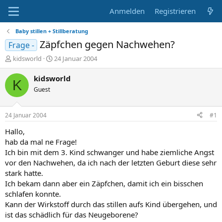
Anmelden
Registrieren
Baby stillen + Stillberatung
Zäpfchen gegen Nachwehen?
Frage -
E
E
kidsworld
24 Januar 2004
r
r
s
s
kidsworld
K
t
t
Guest
e
e
l
l
l
l
24 Januar 2004
#1
e
t
r
a
Hallo,
m
hab da mal ne Frage!
Ich bin mit dem 3. Kind schwanger und habe ziemliche Angst
vor den Nachwehen, da ich nach der letzten Geburt diese sehr
stark hatte.
Ich bekam dann aber ein Zäpfchen, damit ich ein bisschen
schlafen konnte.
Kann der Wirkstoff durch das stillen aufs Kind übergehen, und
ist das schädlich für das Neugeborene?