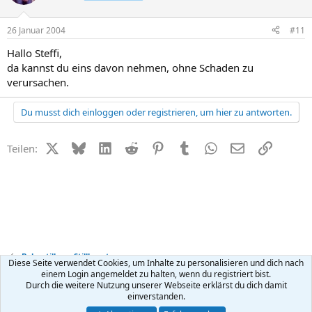
26 Januar 2004
#11
Hallo Steffi,
da kannst du eins davon nehmen, ohne Schaden zu
verursachen.
Du musst dich einloggen oder registrieren, um hier zu antworten.
X (Twitter)
Bluesky
LinkedIn
Reddit
Pinterest
Tumblr
WhatsApp
E-Mail
Link
Teilen:
Baby stillen + Stillberatung
Diese Seite verwendet Cookies, um Inhalte zu personalisieren und dich nach
einem Login angemeldet zu halten, wenn du registriert bist.
Durch die weitere Nutzung unserer Webseite erklärst du dich damit
Kontakt
Nutzungsbedingungen
Datenschutz
Hilfe
R
einverstanden.
S
S
®
Community platform by XenForo
© 2010-2026 XenForo Ltd.