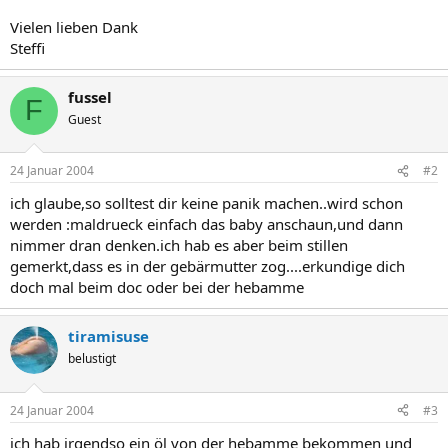
Vielen lieben Dank
Steffi
fussel
F
Guest
24 Januar 2004
#2
ich glaube,so solltest dir keine panik machen..wird schon
werden :maldrueck einfach das baby anschaun,und dann
nimmer dran denken.ich hab es aber beim stillen
gemerkt,dass es in der gebärmutter zog....erkundige dich
doch mal beim doc oder bei der hebamme
tiramisuse
belustigt
24 Januar 2004
#3
ich hab irgendso ein öl von der hebamme bekommen und