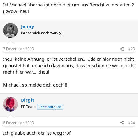
Ist Michael überhaupt noch hier um uns Bericht zu erstatten ?
( :wow :heul
Jenny
Kennt mich noch wer? ;-)
7 Dezember 2003
#23
:heul keine Ahnung, er ist verschollen......da er hier noch nicht
gepostet hat, gehe ich davon aus, dass er schon ne weile nicht
mehr hier war.... :heul
Michael, so melde dich doch!!!
Birgit
EF-Team
Teammitglied
8 Dezember 2003
#24
Ich glaube auch der iss weg :rofl