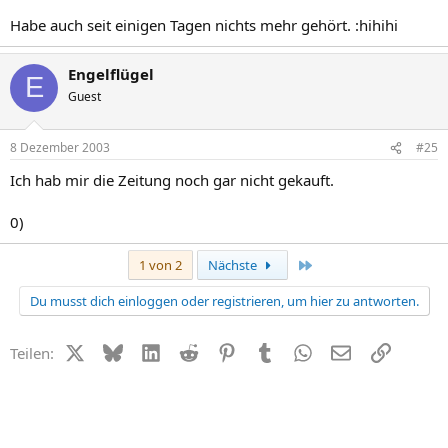
Habe auch seit einigen Tagen nichts mehr gehört. :hihihi
Engelflügel
E
Guest
8 Dezember 2003
#25
Ich hab mir die Zeitung noch gar nicht gekauft.
0)
Letzte
1 von 2
Nächste
Du musst dich einloggen oder registrieren, um hier zu antworten.
X (Twitter)
Bluesky
LinkedIn
Reddit
Pinterest
Tumblr
WhatsApp
E-Mail
Link
Teilen: