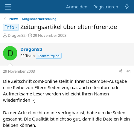
Anmelden
Registrieren
News + Mitgliederbetreuung
Zeitungsartikel über elternforen.de
Info -
E
E
Dragon82
29 November 2003
r
r
s
s
Dragon82
D
t
t
EF-Team
Teammitglied
e
e
l
l
l
l
29 November 2003
#1
e
t
r
a
Die Zeitschrift com!-online stellt in Ihrer Dezember-Ausgabe
m
eine Reihe von Eltern-Seiten vor, u.a. auch elternforen.de.
Aufmerksame Leser werden vielleicht Ihren Namen
wiederfinden ;-)
Da der Artikel nicht online verfügbar ist, habe ich die Seiten
gescannt. Die Qualität ist nicht so gut, damit die Dateien klein
bleiben können.