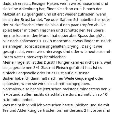
dadurch ersetzt. Einziger Haken, wenn wir zuhause sind und
sie keine Ablenkung hat, fängt sie schon ca. 1 h nach der
Malzeit an zu quengeln und ist erst wieder zufrieden, wenn
sie an der Brust landet. Tee oder Saft im Schnabelbecher oder
der Nuckelflasche lehnt sie bis auf nen paar Tropfen ab. Sie
spielt lieber mit dem Fläschen und schüttet den Tee überall
hin nur kaum in den Mund, hat dabei aber Spass :lough2 .
Nur nach spätestens 1 1/2 h manchmal etwas länger muss ich
sie anlegen, sonst ist sie ungehalten :crying . Das gilt wie
gesagt nicht, wenn wir unterwegs sind oder wie heute sie mit
ihrem Vater unterwegs ist :ablachen.
Meine Frage ist, ist das Durst? Hunger kann es nicht sein, weil
sie ja gerade nen 3/4 Glas mit Fleisch gefuttert hat. Ist es
einfach Langeweile oder ist es Lust auf die Brust?
Bisher habe ich dann halt nach ner Weile Gequengel oder
spätesten, wenn sie wirklich schreit nachgegeben.
Normalerweise hat sie jetzt schon meistens mindestens nen 2
h Abstand außer nachts da schläft sie durchschnittlich so 10
h, toitoitoi :anbet .
Was meint ihr? Soll ich versuchen hart zu bleiben und sie mit
Tee und Ablenkung vertrösten bis mindestens 2 h vorbei sind