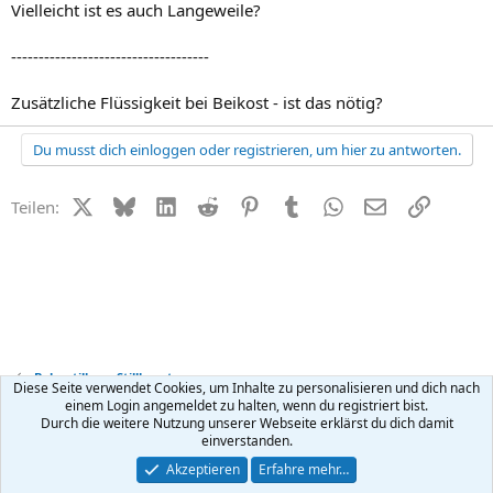
Vielleicht ist es auch Langeweile?
------------------------------------
Zusätzliche Flüssigkeit bei Beikost - ist das nötig?
Du musst dich einloggen oder registrieren, um hier zu antworten.
X (Twitter)
Bluesky
LinkedIn
Reddit
Pinterest
Tumblr
WhatsApp
E-Mail
Link
Teilen:
Baby stillen + Stillberatung
Diese Seite verwendet Cookies, um Inhalte zu personalisieren und dich nach
einem Login angemeldet zu halten, wenn du registriert bist.
Durch die weitere Nutzung unserer Webseite erklärst du dich damit
Kontakt
Nutzungsbedingungen
Datenschutz
Hilfe
R
einverstanden.
S
S
®
Community platform by XenForo
© 2010-2026 XenForo Ltd.
Akzeptieren
Erfahre mehr…