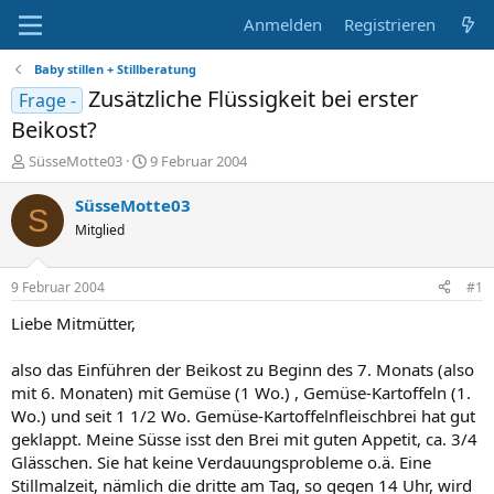
Anmelden
Registrieren
Baby stillen + Stillberatung
Zusätzliche Flüssigkeit bei erster
Frage -
Beikost?
E
E
SüsseMotte03
9 Februar 2004
r
r
s
s
SüsseMotte03
S
t
t
Mitglied
e
e
l
l
l
l
9 Februar 2004
#1
e
t
r
a
Liebe Mitmütter,
m
also das Einführen der Beikost zu Beginn des 7. Monats (also
mit 6. Monaten) mit Gemüse (1 Wo.) , Gemüse-Kartoffeln (1.
Wo.) und seit 1 1/2 Wo. Gemüse-Kartoffelnfleischbrei hat gut
geklappt. Meine Süsse isst den Brei mit guten Appetit, ca. 3/4
Glässchen. Sie hat keine Verdauungsprobleme o.ä. Eine
Stillmalzeit, nämlich die dritte am Tag, so gegen 14 Uhr, wird