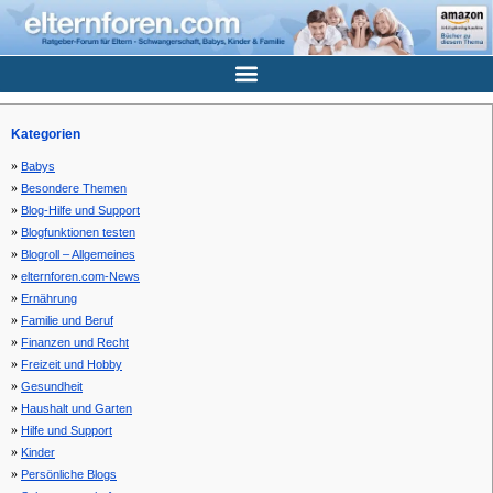
Kategorien
Babys
Besondere Themen
Blog-Hilfe und Support
Blogfunktionen testen
Blogroll – Allgemeines
elternforen.com-News
Ernährung
Familie und Beruf
Finanzen und Recht
Freizeit und Hobby
Gesundheit
Haushalt und Garten
Hilfe und Support
Kinder
Persönliche Blogs