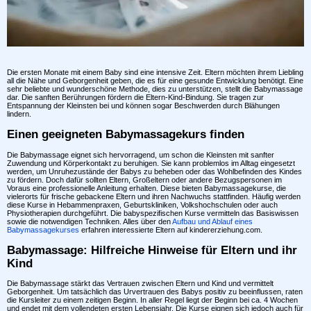
Die ersten Monate mit einem Baby sind eine intensive Zeit. Eltern möchten ihrem Liebling
all die Nähe und Geborgenheit geben, die es für eine gesunde Entwicklung benötigt. Eine
sehr beliebte und wunderschöne Methode, dies zu unterstützen, stellt die Babymassage
dar. Die sanften Berührungen fördern die Eltern-Kind-Bindung. Sie tragen zur
Entspannung der Kleinsten bei und können sogar Beschwerden durch Blähungen
lindern.
Einen geeigneten Babymassagekurs finden
Die Babymassage eignet sich hervorragend, um schon die Kleinsten mit sanfter
Zuwendung und Körperkontakt zu beruhigen. Sie kann problemlos im Alltag eingesetzt
werden, um Unruhezustände der Babys zu beheben oder das Wohlbefinden des Kindes
zu fördern. Doch dafür sollten Eltern, Großeltern oder andere Bezugspersonen im
Voraus eine professionelle Anleitung erhalten. Diese bieten Babymassagekurse, die
vielerorts für frische gebackene Eltern und ihren Nachwuchs stattfinden. Häufig werden
diese Kurse in Hebammenpraxen, Geburtskliniken, Volkshochschulen oder auch
Physiotherapien durchgeführt. Die babyspezifischen Kurse vermitteln das Basiswissen
sowie die notwendigen Techniken. Alles über den
Aufbau und Ablauf eines
Babymassagekurses
erfahren interessierte Eltern auf kindererziehung.com.
Babymassage: Hilfreiche Hinweise für Eltern und ihr
Kind
Die Babymassage stärkt das Vertrauen zwischen Eltern und Kind und vermittelt
Geborgenheit. Um tatsächlich das Urvertrauen des Babys positiv zu beeinflussen, raten
die Kursleiter zu einem zeitigen Beginn. In aller Regel liegt der Beginn bei ca. 4 Wochen
und endet mit dem vollendeten ersten Lebensjahr. Die Kurse eignen sich jedoch auch für