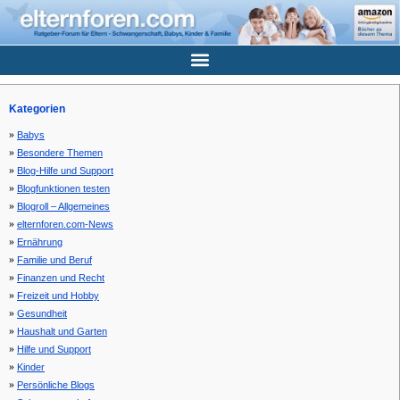
Kategorien
Babys
Besondere Themen
Blog-Hilfe und Support
Blogfunktionen testen
Blogroll – Allgemeines
elternforen.com-News
Ernährung
Familie und Beruf
Finanzen und Recht
Freizeit und Hobby
Gesundheit
Haushalt und Garten
Hilfe und Support
Kinder
Persönliche Blogs