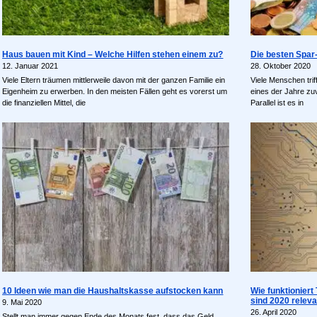
Haus bauen mit Kind – Welche Hilfen stehen einem zu?
Die besten Spar-
12. Januar 2021
28. Oktober 2020
Viele Eltern träumen mittlerweile davon mit der ganzen Familie ein
Viele Menschen trif
Eigenheim zu erwerben. In den meisten Fällen geht es vorerst um
eines der Jahre zuv
die finanziellen Mittel, die
Parallel ist es in
10 Ideen wie man die Haushaltskasse aufstocken kann
Wie funktionier
sind 2020 releva
9. Mai 2020
26. April 2020
Stellt man immer gegen Ende des Monats fest, dass das Geld