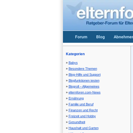
Forum
Blog
Abnehmen
Kategorien
Babys
Besondere Themen
Blog-Hilfe und Support
Blogfunktionen testen
Blogroll – Allgemeines
elternforen.com-News
Ernährung
Familie und Beruf
Finanzen und Recht
Freizeit und Hobby
Gesundheit
Haushalt und Garten