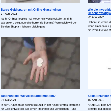
Bares Geld sparen mit Online-Gutscheinen
Wie die Investit
Geschäftstätigke
27. April 2022
22. April 2022
Ist Ihr Onlineshopping mal wieder ein wenig eskaliert und Ihr
Haben Sie jemals d
Warenkorb zeigt nun eine horrende Summe? Vermutlich würden
wenn Amazon nur p
Sie den Shop am liebsten gleich ganz
die Produkte von Mi
Taschengeld: Wieviel ist angemessen?
Soldatenkinder m
24. Mai 2021
15. April 2021
In der Grundschule beginnt die Zeit, in der Kinder erstes Interesse
ANZEIGE: Eine Kran
für Geld entwickeln. Sie lernen Rechnen und Vergleichen – und
Ernstfall gut abge