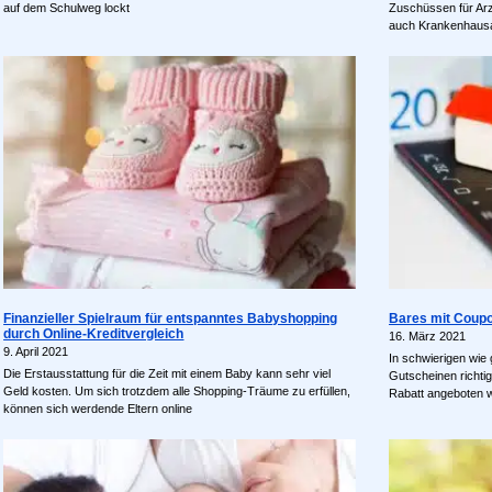
auf dem Schulweg lockt
Zuschüssen für Arzn
auch Krankenhausa
Finanzieller Spielraum für entspanntes Babyshopping
Bares mit Coupo
durch Online-Kreditvergleich
16. März 2021
9. April 2021
In schwierigen wie 
Die Erstausstattung für die Zeit mit einem Baby kann sehr viel
Gutscheinen richti
Geld kosten. Um sich trotzdem alle Shopping-Träume zu erfüllen,
Rabatt angeboten 
können sich werdende Eltern online