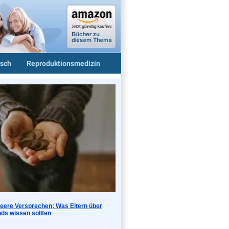
sch
Reproduktionsmedizin
leere Versprechen: Was Eltern über
ds wissen sollten