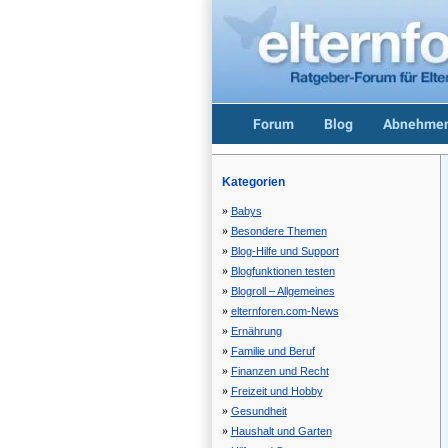
Forum
Blog
Abnehmen
Kategorien
Babys
Besondere Themen
Blog-Hilfe und Support
Blogfunktionen testen
Blogroll – Allgemeines
elternforen.com-News
Ernährung
Familie und Beruf
Finanzen und Recht
Freizeit und Hobby
Gesundheit
Haushalt und Garten