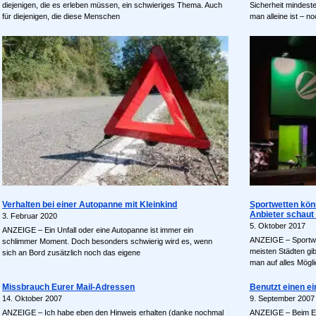
diejenigen, die es erleben müssen, ein schwieriges Thema. Auch
Sicherheit mindest
für diejenigen, die diese Menschen
man alleine ist – n
Verhalten bei einer Autopanne mit Kleinkind
Sportwetten kön
Anbieter schaut 
3. Februar 2020
5. Oktober 2017
ANZEIGE – Ein Unfall oder eine Autopanne ist immer ein
ANZEIGE – Sportwet
schlimmer Moment. Doch besonders schwierig wird es, wenn
meisten Städten gi
sich an Bord zusätzlich noch das eigene
man auf alles Mögl
Missbrauch Eurer Mail-Adressen
Benutzt einen ei
14. Oktober 2007
9. September 2007
ANZEIGE – Ich habe eben den Hinweis erhalten (danke nochmal
ANZEIGE – Beim Er