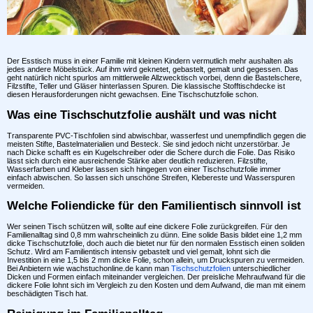
Der Esstisch muss in einer Familie mit kleinen Kindern vermutlich mehr aushalten als
jedes andere Möbelstück. Auf ihm wird geknetet, gebastelt, gemalt und gegessen. Das
geht natürlich nicht spurlos am mittlerweile Allzwecktisch vorbei, denn die Bastelschere,
Filzstifte, Teller und Gläser hinterlassen Spuren. Die klassische Stofftischdecke ist
diesen Herausforderungen nicht gewachsen. Eine Tischschutzfolie schon.
Was eine Tischschutzfolie aushält und was nicht
Transparente PVC-Tischfolien sind abwischbar, wasserfest und unempfindlich gegen die
meisten Stifte, Bastelmaterialien und Besteck. Sie sind jedoch nicht unzerstörbar. Je
nach Dicke schafft es ein Kugelschreiber oder die Schere durch die Folie. Das Risiko
lässt sich durch eine ausreichende Stärke aber deutlich reduzieren. Filzstifte,
Wasserfarben und Kleber lassen sich hingegen von einer Tischschutzfolie immer
einfach abwischen. So lassen sich unschöne Streifen, Klebereste und Wasserspuren
vermeiden.
Welche Foliendicke für den Familientisch sinnvoll ist
Wer seinen Tisch schützen will, sollte auf eine dickere Folie zurückgreifen. Für den
Familienalltag sind 0,8 mm wahrscheinlich zu dünn. Eine solide Basis bildet eine 1,2 mm
dicke Tischschutzfolie, doch auch die bietet nur für den normalen Esstisch einen soliden
Schutz. Wird am Familientisch intensiv gebastelt und viel gemalt, lohnt sich die
Investition in eine 1,5 bis 2 mm dicke Folie, schon allein, um Druckspuren zu vermeiden.
Bei Anbietern wie wachstuchonline.de kann man
Tischschutzfolien
unterschiedlicher
Dicken und Formen einfach miteinander vergleichen. Der preisliche Mehraufwand für die
dickere Folie lohnt sich im Vergleich zu den Kosten und dem Aufwand, die man mit einem
beschädigten Tisch hat.