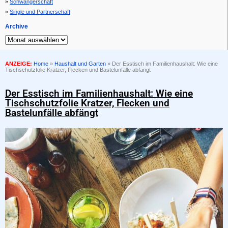
Schwangerschaft
Single und Partnerschaft
Archive
ANZEIGE:
Home
»
Haushalt und Garten
»
Der Esstisch im Familienhaushalt: Wie eine
Tischschutzfolie Kratzer, Flecken und Bastelunfälle abfängt
Der Esstisch im Familienhaushalt: Wie eine
Tischschutzfolie Kratzer, Flecken und
Bastelunfälle abfängt