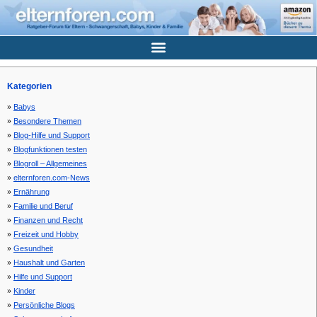
Kategorien
Babys
Besondere Themen
Blog-Hilfe und Support
Blogfunktionen testen
Blogroll – Allgemeines
elternforen.com-News
Ernährung
Familie und Beruf
Finanzen und Recht
Freizeit und Hobby
Gesundheit
Haushalt und Garten
Hilfe und Support
Kinder
Persönliche Blogs