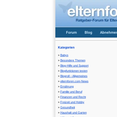
Forum
Blog
Abnehmen
Kategorien
Babys
Besondere Themen
Blog-Hilfe und Support
Blogfunktionen testen
Blogroll – Allgemeines
elternforen.com-News
Ernährung
Familie und Beruf
Finanzen und Recht
Freizeit und Hobby
Gesundheit
Haushalt und Garten