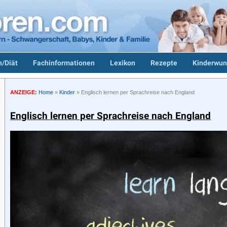
/Diät
Fachinformationen
Lexikon
Rezepte
Kinderwun
ANZEIGE:
Home
»
Kinder
»
Englisch lernen per Sprachreise nach England
Englisch lernen per Sprachreise nach England