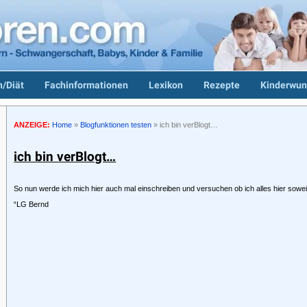
/Diät
Fachinformationen
Lexikon
Rezepte
Kinderwun
ANZEIGE:
Home
»
Blogfunktionen testen
»
ich bin verBlogt…
ich bin verBlogt…
So nun werde ich mich hier auch mal einschreiben und versuchen ob ich alles hier sowe
“LG Bernd