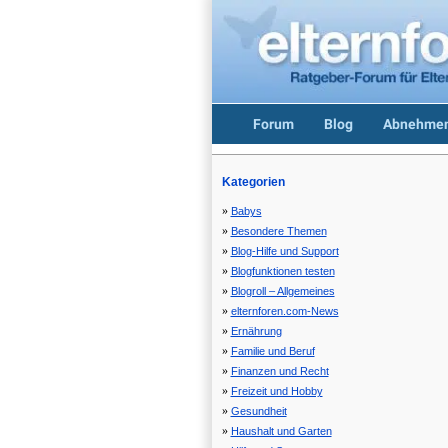
Forum
Blog
Abnehmen
Kategorien
Babys
Besondere Themen
Blog-Hilfe und Support
Blogfunktionen testen
Blogroll – Allgemeines
elternforen.com-News
Ernährung
Familie und Beruf
Finanzen und Recht
Freizeit und Hobby
Gesundheit
Haushalt und Garten