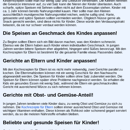
Kinderrezepten sollte man nur wenig Salz und Gewürze verwenden. Die Kleinen nehmen
die Gewürze intensiver auf, zu viel Salz kann die Nieren der Kinder überlasten. Auch
scharfe, spitze Speisen mit Sehnen sollten nicht auf dem Essensplan stehen. Kinder mit
ca. 1 Jahr können bereits Nahrungsmittel kauen. Hier sollte man den Kleinen
ausschließlich mundgerechte Nahrungsmittel reichen, welche saftig sind. Harte,
getoastete und spitze Speisen sollten vermieden werden. Obgleich Nüsse gerne als
Snack gereicht werden, sind diese nichts für Kinder. Diese würde den Verdauungstrakt
belasten, da sie nur schwer verdaut werden können.
Die Speisen an Geschmack des Kindes anpassen!
Zu Beginn sollten Eltern sich ein Bild davon machen, was den Kindern schmeckt.
Ebenso wie die Eltern haben auch Kinder einen individuellen Geschmack. In jungen
Jahren werden bittere Speisen eher abgelehnt, hingegen wird Süßes bevorzugt. Mit den
Kochrezepten für Eltern ist bestimmt für die gesamte Familie etwas Passendes dabei.
Gerichte an Eltern und Kinder anpassen!
Mit den Kochrezepten für Eltern ist es nicht mehr notwendig, zwei Gerichte parallel zu
kochen. Die Elternmahlzeiten können mit ein wenig Geschick für den Nachwuchs
abgewandelt werden. Die Speisen für Kinder sollten ohne Salz zubereitet werden. Die
Speisen für Eltern können später ohne Probleme nachgewürzt werden. So erhalten die
Kids ein gesundes Essen mit wenig Salz, während die Eltern ein geschmackvolles
Gericht mit ausreichend Würze zu sich nehmen können.
Gerichte mit Obst- und Gemüse-Anteil!
In jungen Jahren tendieren viele Kinder dazu, zu wenig Obst und Gemüse zu sich zu
nehmen. Die
Kochrezepte für Eltern
sollten immer ausreichend Obst und Gemüse mit
wichtigen Vitaminen enthalten. Diese können als Rohkost oder schonend gegart serviert
werden, da so die meisten Nährstoffe erhalten bleiben.
Beliebte und gesunde Speisen für Kinder!