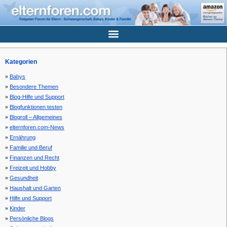
Kategorien
Babys
Besondere Themen
Blog-Hilfe und Support
Blogfunktionen testen
Blogroll – Allgemeines
elternforen.com-News
Ernährung
Familie und Beruf
Finanzen und Recht
Freizeit und Hobby
Gesundheit
Haushalt und Garten
Hilfe und Support
Kinder
Persönliche Blogs