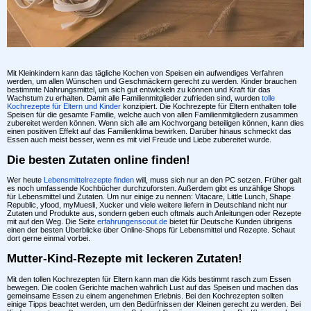
Mit Kleinkindern kann das tägliche Kochen von Speisen ein aufwendiges Verfahren
werden, um allen Wünschen und Geschmäckern gerecht zu werden. Kinder brauchen
bestimmte Nahrungsmittel, um sich gut entwickeln zu können und Kraft für das
Wachstum zu erhalten. Damit alle Familienmitglieder zufrieden sind, wurden
tolle
Kochrezepte für Eltern und Kinder
konzipiert. Die Kochrezepte für Eltern enthalten tolle
Speisen für die gesamte Familie, welche auch von allen Familienmitgliedern zusammen
zubereitet werden können. Wenn sich alle am Kochvorgang beteiligen können, kann dies
einen positiven Effekt auf das Familienklima bewirken. Darüber hinaus schmeckt das
Essen auch meist besser, wenn es mit viel Freude und Liebe zubereitet wurde.
Die besten Zutaten online finden!
Wer heute
Lebensmittelrezepte finden
will, muss sich nur an den PC setzen. Früher galt
es noch umfassende Kochbücher durchzuforsten. Außerdem gibt es unzählige Shops
für Lebensmittel und Zutaten. Um nur einige zu nennen: Vitacare, Little Lunch, Shape
Republic, yfood, myMuesli, Xucker und viele weitere liefern in Deutschland nicht nur
Zutaten und Produkte aus, sondern geben euch oftmals auch Anleitungen oder Rezepte
mit auf den Weg. Die Seite
erfahrungenscout.de
bietet für Deutsche Kunden übrigens
einen der besten Überblicke über Online-Shops für Lebensmittel und Rezepte. Schaut
dort gerne einmal vorbei.
Mutter-Kind-Rezepte mit leckeren Zutaten!
Mit den tollen Kochrezepten für Eltern kann man die Kids bestimmt rasch zum Essen
bewegen. Die coolen Gerichte machen wahrlich Lust auf das Speisen und machen das
gemeinsame Essen zu einem angenehmen Erlebnis. Bei den Kochrezepten sollten
einige Tipps beachtet werden, um den Bedürfnissen der Kleinen gerecht zu werden. Bei