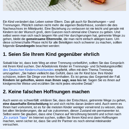
Ein Kind verändert das Leben seiner Eltern. Das gilt auch für Beziehungen – und
Trennungen. Plötzlich stehen nicht mehr die eigenen Bedürfnisse, sondern die des
Nachwuchses im Mittelpunkt. Eine Beziehung zu verlassen ist nie leicht und gerade mit
Kindern ist der Wunsch groß, dem Ganzen noch einmal eine Chance zu geben. Und
selbst wenn man sich nach langem Hin und Her durchgerungen hat, getrennte Wege zu
gehen, bleibt die
gemeinsame Elternrolle
, die man nicht einfach ablegen kann. Um
diese schmerzhafte Phase nicht für alle Beteiligten noch schwerer zu machen, sollten
folgende
Grundregeln
beachtet werden:
1. Seien Sie Ihrem Kind gegenüber ehrlich
Sobald klar ist, dass kein Weg an einer Trennung vorbeiführt, sollten Sie das Gespräch
mit Ihrem Kind suchen. Der Arbeitskreis Kinder im Trennungs- und Scheidungskonflikt
des Deutschen Kinderschutzbundes
empfiehlt, offen mit dem Thema Trennung
umzugehen: „Sie haben vielleicht das Gefühl, dass sie Ihr Kind bzw. Ihre Kinder
schützen, indem Sie Dinge von ihnen fernhalten. Es ist genau das Gegenteil der Fall.
Kindern ist geholfen, wenn man ihnen sagt, was los ist
. Sagen Sie es ihnen auf
kindgerechte Weise und erzählen Sie nicht jedes einzelne Detail.“
2. Keine falschen Hoffnungen machen
Auch wenn es schwerfällt: erklären Sie, dass der Entschluss, getrennte Wege zu gehen,
eine dauerhafte Entscheidung
ist und sich nichts daran ändern wird. Auch wenn es
Ihnen hart vorkommt, ist es für die meisten Kinder weniger verwirrend zu wissen, dass
bei allen Veränderungen, die auf sie zukommen, dieser Zustand ein permanenter ist.
Selbst wenn Sie glauben, dass eine Chance auf Versöhnung besteht und schon nach
„
Ex zurück Tipps
“ im Internet suchen, sollten Sie Ihrem Kind erst dann Hoffnungen
machen, wenn sicher ist, dass Sie und Ihr Partner es noch einmal miteinander
versuchen.