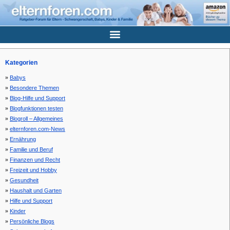
Kategorien
Babys
Besondere Themen
Blog-Hilfe und Support
Blogfunktionen testen
Blogroll – Allgemeines
elternforen.com-News
Ernährung
Familie und Beruf
Finanzen und Recht
Freizeit und Hobby
Gesundheit
Haushalt und Garten
Hilfe und Support
Kinder
Persönliche Blogs