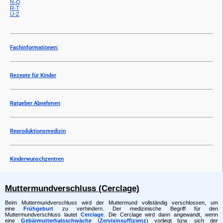
N-Q
R-T
U-Z
Fachinformationen:
Rezepte für Kinder
Ratgeber Abnehmen
Reproduktionsmedizin
Kinderwunschzentren
Muttermundverschluss (Cerclage)
Beim Muttermundverschluss wird der Muttermund vollständig verschlossen, um
eine
Frühgeburt
zu verhindern. Der medizinische Begriff für den
Muttermundverschluss lautet
Cerclage
. Die Cerclage wird dann angewandt, wenn
eine
Gebärmutterhalsschwäche
(
Zervixinsuffizienz
) vorliegt bzw. sich der