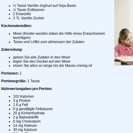
½ Tasse Vanille-Joghurt auf Soja-Basis
½ Tasse Erdbeeren
2 Eiswürfel
2 TL Vanille-Zucker
Küchenutensilien:
Mixer (Kinder werden dabei die Hilfe eines Erwachsenen
benötigen)
Tasse und Löffel zum abmessen der Zutaten
Zubereitung:
geben Sie alle Zutaten in den Mixer
legen Sie den Deckel auf den Mixer
mixen Sie alles so lange bis die Masse cremig ist
Portionen:
1
Portionsgröße:
1 Tasse
Nährwertangaben pro Portion:
102 Kalorien
3 g Protein
1.6 g Fett
0 g gesättigte Fettsäuren
20 g Kohlenhydrate
2 g Ballaststoffe
0 mg Cholesterin
14 mg Natrium
30 mg Kalzium