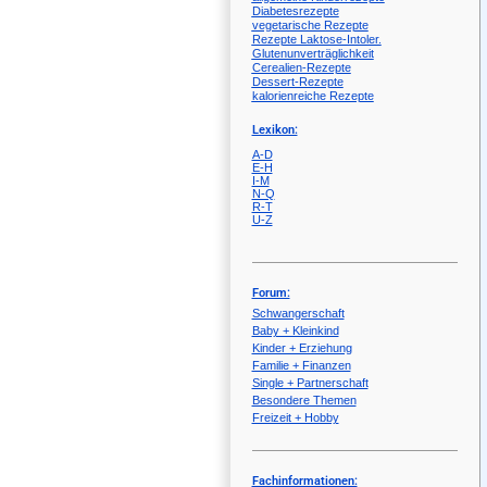
Diabetesrezepte
vegetarische Rezepte
Rezepte Laktose-Intoler.
Glutenunverträglichkeit
Cerealien-Rezepte
Dessert-Rezepte
kalorienreiche Rezepte
Lexikon:
A-D
E-H
I-M
N-Q
R-T
U-Z
Forum:
Schwangerschaft
Baby + Kleinkind
Kinder + Erziehung
Familie + Finanzen
Single + Partnerschaft
Besondere Themen
Freizeit + Hobby
Fachinformationen: