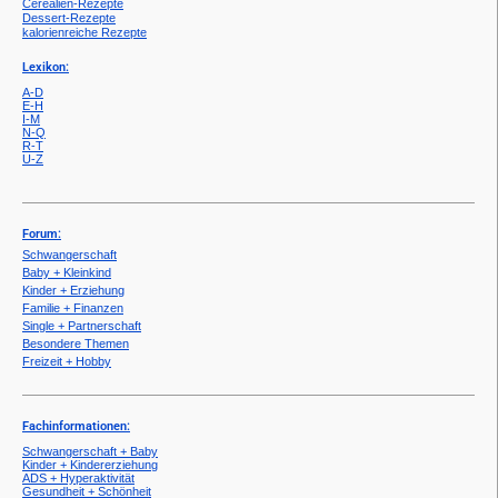
Cerealien-Rezepte
Dessert-Rezepte
kalorienreiche Rezepte
Lexikon:
A-D
E-H
I-M
N-Q
R-T
U-Z
Forum:
Schwangerschaft
Baby + Kleinkind
Kinder + Erziehung
Familie + Finanzen
Single + Partnerschaft
Besondere Themen
Freizeit + Hobby
Fachinformationen:
Schwangerschaft + Baby
Kinder + Kindererziehung
ADS + Hyperaktivität
Gesundheit + Schönheit