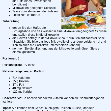
die Hilfe eines Erwachsenen
benötigen)
Mikrowellen-geeignete Schüssel
Tasse zum abmessen der Zutaten
Löffel zum umrühren
Zubereitung:
geben Sie den Hafer, die
Schlagsahne und das Wasser in eine Mikrowellen-geeignete Schüssel
und stellen diese in die Mikrowelle
die Garzeit beträgt in der Mikrowelle ca. 2 Minuten auf höchster Stufe
(Beachten Sie bitte das jede Mikrowelle eine andere Leistung hat und
sich so auch die Garzeiten unterscheiden können)
nehmen Sie die Mischung aus der Mikrowelle und rühren Sie sie
einmal gut durch
Portionen:
1
Portionsgröße:
¾ Tasse
Nährwertangaben pro Portion:
714 Kalorien
15 g Protein
47 g Fett
48 mg Natrium
122 mg Kalzium
Beachten Sie:
Je nach verwendeten Zutaten können die Nährwertangaben
variieren.
Tipps:
Sie können dem Gericht auch gern Rosinen, Nüsse, Mandeln,