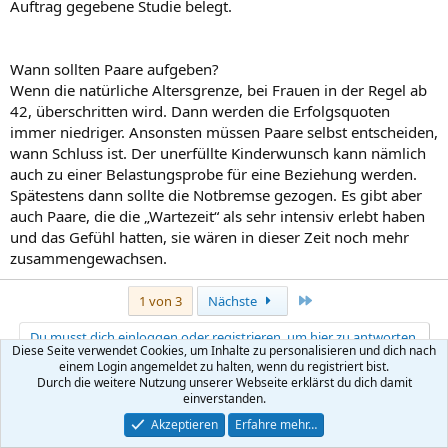
Auftrag gegebene Studie belegt.
Wann sollten Paare aufgeben?
Wenn die natürliche Altersgrenze, bei Frauen in der Regel ab
42, überschritten wird. Dann werden die Erfolgsquoten
immer niedriger. Ansonsten müssen Paare selbst entscheiden,
wann Schluss ist. Der unerfüllte Kinderwunsch kann nämlich
auch zu einer Belastungsprobe für eine Beziehung werden.
Spätestens dann sollte die Notbremse gezogen. Es gibt aber
auch Paare, die die „Wartezeit“ als sehr intensiv erlebt haben
und das Gefühl hatten, sie wären in dieser Zeit noch mehr
zusammengewachsen.
Letzte
1 von 3
Nächste
Du musst dich einloggen oder registrieren, um hier zu antworten.
Diese Seite verwendet Cookies, um Inhalte zu personalisieren und dich nach
einem Login angemeldet zu halten, wenn du registriert bist.
Durch die weitere Nutzung unserer Webseite erklärst du dich damit
X (Twitter)
Bluesky
LinkedIn
Reddit
Pinterest
Tumblr
WhatsApp
E-Mail
Link
Teilen:
einverstanden.
Akzeptieren
Erfahre mehr…
Kinderwunsch + künstliche Befruchtung