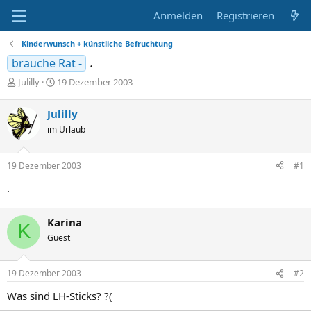
Anmelden
Registrieren
Kinderwunsch + künstliche Befruchtung
.
brauche Rat -
E
E
Julilly
19 Dezember 2003
r
r
s
s
Julilly
t
t
im Urlaub
e
e
l
l
l
l
19 Dezember 2003
#1
e
t
r
a
.
m
Karina
K
Guest
19 Dezember 2003
#2
Was sind LH-Sticks? ?(