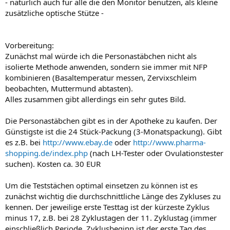
- natürlich auch für alle die den Monitor benutzen, als kleine
zusätzliche optische Stütze -
Vorbereitung:
Zunächst mal würde ich die Personastäbchen nicht als
isolierte Methode anwenden, sondern sie immer mit NFP
kombinieren (Basaltemperatur messen, Zervixschleim
beobachten, Muttermund abtasten).
Alles zusammen gibt allerdings ein sehr gutes Bild.
Die Personastäbchen gibt es in der Apotheke zu kaufen. Der
Günstigste ist die 24 Stück-Packung (3-Monatspackung). Gibt
es z.B. bei
http://www.ebay.de
oder
http://www.pharma-
shopping.de/index.php
(nach LH-Tester oder Ovulationstester
suchen). Kosten ca. 30 EUR
Um die Teststächen optimal einsetzen zu können ist es
zunächst wichtig die durchschnittliche Länge des Zykluses zu
kennen. Der jeweilige erste Testtag ist der kürzeste Zyklus
minus 17, z.B. bei 28 Zyklustagen der 11. Zyklustag (immer
einschließlich Periode, Zyklusbeginn ist der erste Tag des