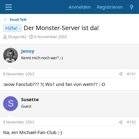
Anmelden
Registrieren
Small Talk
Der Monster-Server ist da!
Hilfe! -
E
E
Dragon82
6 November 2003
r
r
s
s
Jenny
t
t
Kennt mich noch wer? ;-)
e
e
l
l
l
l
8 November 2003
#101
e
t
r
a
:wow Fanclub??? ?( Wo? und fan von wem?? :-D
m
Susette
S
Guest
8 November 2003
#102
Na, ein Michael-Fan-Club ;-)