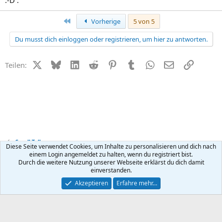
Erste
Vorherige
5 von 5
Du musst dich einloggen oder registrieren, um hier zu antworten.
X (Twitter)
Bluesky
LinkedIn
Reddit
Pinterest
Tumblr
WhatsApp
E-Mail
Link
Teilen:
Small Talk
Diese Seite verwendet Cookies, um Inhalte zu personalisieren und dich nach
einem Login angemeldet zu halten, wenn du registriert bist.
Durch die weitere Nutzung unserer Webseite erklärst du dich damit
Kontakt
Nutzungsbedingungen
Datenschutz
Hilfe
R
einverstanden.
S
S
®
Community platform by XenForo
© 2010-2026 XenForo Ltd.
Akzeptieren
Erfahre mehr…