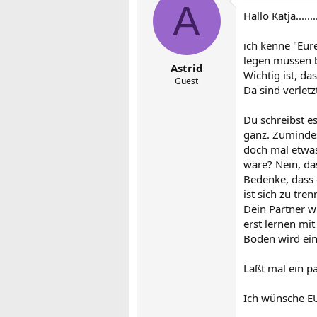
A
Hallo Katja........
ich kenne "Eure
legen müssen b
Astrid
Wichtig ist, d
Guest
Da sind verletz
Du schreibst es
ganz. Zumindes
doch mal etwas 
wäre? Nein, das
Bedenke, dass 
ist sich zu tre
Dein Partner w
erst lernen mi
Boden wird ei
Laßt mal ein p
Ich wünsche EU