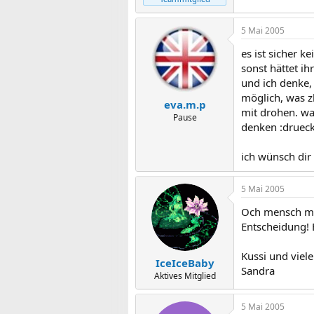
5 Mai 2005
es ist sicher k
sonst hättet ihr
und ich denke,
möglich, was zb
eva.m.p
mit drohen. wa
Pause
denken :druec
ich wünsch dir 
5 Mai 2005
Och mensch mein
Entscheidung! 
Kussi und viel
IceIceBaby
Sandra
Aktives Mitglied
5 Mai 2005