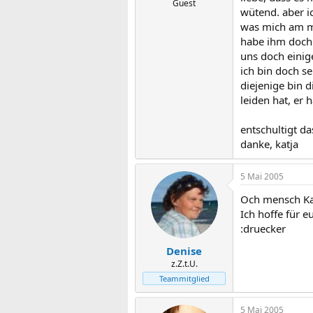
Guest
wütend. aber ic
was mich am me
habe ihm doch 
uns doch einige
ich bin doch se
diejenige bin d
leiden hat, er 
entschultigt da
danke, katja
5 Mai 2005
Och mensch Ka
Ich hoffe für e
:druecker
Denise
z.Z.t.U.
Teammitglied
5 Mai 2005