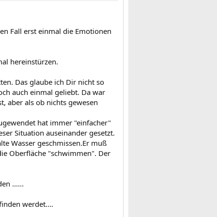
den Fall erst einmal die Emotionen
mal hereinstürzen.
tten. Das glaube ich Dir nicht so
doch auch einmal geliebt. Da war
st, aber als ob nichts gewesen
zugewendet hat immer "einfacher"
eser Situation auseinander gesetzt.
kalte Wasser geschmissen.Er muß
 die Oberfläche "schwimmen". Der
n ......
inden werdet....