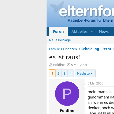
Foren
Aktuelles
News
Neue Beiträge
Familie + Finanzen
Scheidung - Recht 
es ist raus!
E
E
Poldine
5 Mai 2005
r
r
1
2
3
4
Nächste
s
s
t
t
e
e
5 Mai 2005
l
l
P
mein mann ist 
l
l
e
t
genommen! davo
r
a
als wenn es die
m
denken,noch wei
Poldine
liebe, dass es 