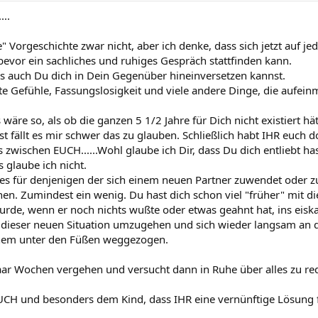
...
" Vorgeschichte zwar nicht, aber ich denke, dass sich jetzt auf je
evor ein sachliches und ruhiges Gespräch stattfinden kann.
ass auch Du dich in Dein Gegenüber hineinversetzen kannst.
te Gefühle, Fassungslosigkeit und viele andere Dinge, die aufein
 wäre so, als ob die ganzen 5 1/2 Jahre für Dich nicht existiert hä
t fällt es mir schwer das zu glauben. Schließlich habt IHR euch 
zwischen EUCH......Wohl glaube ich Dir, dass Du dich entliebt ha
 glaube ich nicht.
es für denjenigen der sich einem neuen Partner zuwendet oder 
nnen. Zumindest ein wenig. Du hast dich schon viel "früher" mit di
urde, wenn er noch nichts wußte oder etwas geahnt hat, ins eis
t dieser neuen Situation umzugehen und sich wieder langsam an
nem unter den Füßen weggezogen.
aar Wochen vergehen und versucht dann in Ruhe über alles zu rede
CH und besonders dem Kind, dass IHR eine vernünftige Lösung f