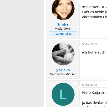
:maldrueckDu Ä
Laßt es beide j
akzeptablen L
Smilie
Moderatorin
Teammitglied
5 Mai 2005
ich hoffe auch,
yoricko
Namhaftes Mitglied
5 Mai 2005
L
Hallo Katja :tro
ja das denke ic