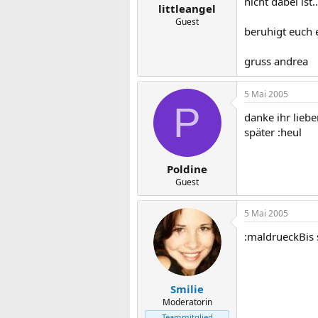
nicht dabei ist
littleangel
Guest
beruhigt euch 
gruss andrea
5 Mai 2005
P
danke ihr liebe
später :heul
Poldine
Guest
5 Mai 2005
:maldrueckBis s
Smilie
Moderatorin
Teammitglied