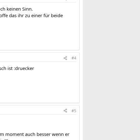
och keinen Sinn.
ffe das ihr zu einer für beide
#4
sch ist :druecker
#5
 es im moment auch besser wenn er