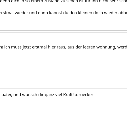
..denn dich in so einem zustand zu sehen ist für ihn nicht sehr schö
erstmal wieder und dann kannst du den kleinen doch wieder abho
n! ich muss jetzt erstmal hier raus, aus der leeren wohnung, werd 
päter, und wünsch dir ganz viel Kraft! :druecker