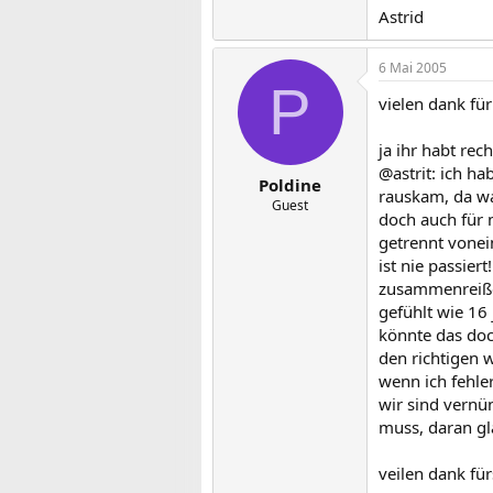
Astrid
6 Mai 2005
P
vielen dank fü
ja ihr habt re
@astrit: ich ha
Poldine
rauskam, da war
Guest
doch auch für 
getrennt vonei
ist nie passie
zusammenreiße
gefühlt wie 16 
könnte das doc
den richtigen 
wenn ich fehler
wir sind vernü
muss, daran gl
veilen dank fü