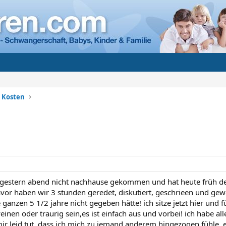
+ Kosten
gestern abend nicht nachhause gekommen und hat heute früh den
r haben wir 3 stunden geredet, diskutiert, geschrieen und gewei
 ganzen 5 1/2 jahre nicht gegeben hätte! ich sitze jetzt hier und 
nen oder traurig sein,es ist einfach aus und vorbei! ich habe all
mir leid tut, dass ich mich zu jemand anderem hingezogen fühle, er