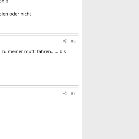
n!!!
len oder nicht
#6
zu meiner mutti fahren...... bis
#7