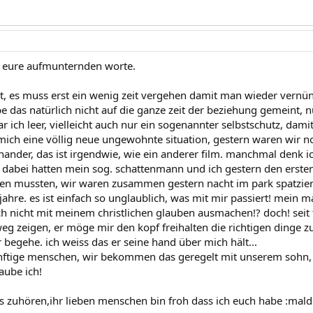
r eure aufmunternden worte.
cht, es muss erst ein wenig zeit vergehen damit man wieder vernü
be das natürlich nicht auf die ganze zeit der beziehung gemeint, 
 ich leer, vielleicht auch nur ein sogenannter selbstschutz, damits
mich eine völlig neue ungewohnte situation, gestern waren wir no
nander, das ist irgendwie, wie ein anderer film. manchmal denk i
rt! dabei hatten mein sog. schattenmann und ich gestern den erst
n mussten, wir waren zusammen gestern nacht im park spatzier
jahre. es ist einfach so unglaublich, was mit mir passiert! mein 
h nicht mit meinem christlichen glauben ausmachen!? doch! seit 
weg zeigen, er möge mir den kopf freihalten die richtigen dinge
 begehe. ich weiss das er seine hand über mich hält...
nftige menschen, wir bekommen das geregelt mit unserem sohn, 
aube ich!
rs zuhören,ihr lieben menschen bin froh dass ich euch habe :mal