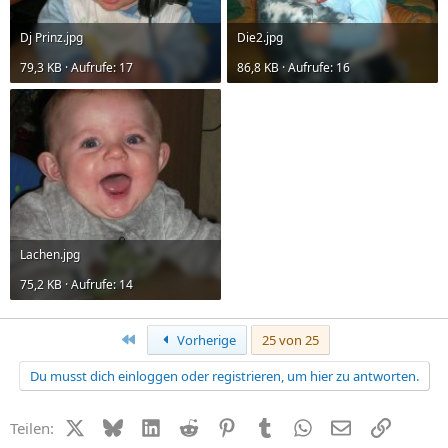
Dj Prinz.jpg
Die2.jpg
79,3 KB · Aufrufe: 17
86,8 KB · Aufrufe: 16
Lachen.jpg
75,2 KB · Aufrufe: 14
Erste
Vorherige
25 von 25
Du musst dich einloggen oder registrieren, um hier zu antworten.
X (Twitter)
Bluesky
LinkedIn
Reddit
Pinterest
Tumblr
WhatsApp
E-Mail
Link
Teilen: