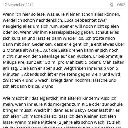
17 November 2010
#602
Wenn ich hier so lese, was eure Kleinen schon alles können,
werde ich schon nachdenklich. Luca beobachtet zwar
neugierig alles um sich rum, aber er will noch nicht spielen
oder so. Wenn wir ihm Rasselspielzeug geben, schaut er es
sich kurz an und lässt es dann wieder los. Ich tröste mich
dann mit dem Gedanken, dass er eigentlich ja erst etwas über
2 Monate alt wäre... Auf die Seite drehen kann er sich noch
nicht, nur von der Seitenlage auf den Rücken. Er bekommt ja
Milupa Pre, zur Zeit 130 ml pro Mahlzeit, 5 oder 6 Mahlzeiten
am Tag. Die kann er aber auch wegtrinken innerhalb von 5
Minuten... Abends schläft er meistens gegen 8 ein und wird
zwischen 4 und 5 wach, kriegt dann nochmal Flasche und
schläft dann bis ca. 8 Uhr.
Wie macht ihr das eigentlich mit älteren Kindern? Also ich
mein, wenn ihr eure Kids morgens zum KiGa oder zur Schule
bringen müsst. Weckt ihr dann euer Baby? Oder lasst ihr es
schlafen? Ich mache das so, dass ich den Kleinen schlafen
lasse. Wenn meine Mittlere (2 Jahre alt) schon wach ist, zieh