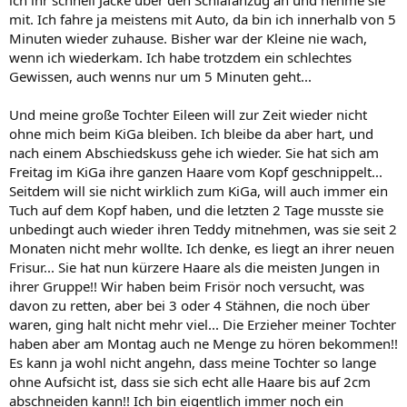
ich ihr schnell Jacke über den Schlafanzug an und nehme sie
mit. Ich fahre ja meistens mit Auto, da bin ich innerhalb von 5
Minuten wieder zuhause. Bisher war der Kleine nie wach,
wenn ich wiederkam. Ich habe trotzdem ein schlechtes
Gewissen, auch wenns nur um 5 Minuten geht...
Und meine große Tochter Eileen will zur Zeit wieder nicht
ohne mich beim KiGa bleiben. Ich bleibe da aber hart, und
nach einem Abschiedskuss gehe ich wieder. Sie hat sich am
Freitag im KiGa ihre ganzen Haare vom Kopf geschnippelt...
Seitdem will sie nicht wirklich zum KiGa, will auch immer ein
Tuch auf dem Kopf haben, und die letzten 2 Tage musste sie
unbedingt auch wieder ihren Teddy mitnehmen, was sie seit 2
Monaten nicht mehr wollte. Ich denke, es liegt an ihrer neuen
Frisur... Sie hat nun kürzere Haare als die meisten Jungen in
ihrer Gruppe!! Wir haben beim Frisör noch versucht, was
davon zu retten, aber bei 3 oder 4 Stähnen, die noch über
waren, ging halt nicht mehr viel... Die Erzieher meiner Tochter
haben aber am Montag auch ne Menge zu hören bekommen!!
Es kann ja wohl nicht angehn, dass meine Tochter so lange
ohne Aufsicht ist, dass sie sich echt alle Haare bis auf 2cm
abschneiden kann!! Ich bin eigentlich immer noch ein