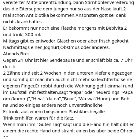
vereiterter Mittelohrentzündung.Dann Stirnhöhlenvereiterung
das die Eitersuppe dem Jungen nur so aus der Nase läuft.2
mal schon Antibiotika bekommen.Ansonsten gott sei dank
nichts krankhaftes.
Er bekommt nur noch eine Flasche morgens mit Bebivita 2
und trinkt 300 ml.
Mittags gibt es entweder Gläschen oder aber frisch gekocht.
Nachmittags einen Joghurt,Obstmus oder anderes.
Abends Brei.
Gegen 21 Uhr ist hier Sendepause und er schläft bis ca. 7 Uhr
durch.
2 Zähne sind seit 2 Wochen in den unteren Kiefer eingezogen
und somit gibt man ihm auch nicht mehr so leichtfertig seine
eigenen Finger.Er robbt durch die Wohnung,geht einmal rund
im Laufstall mit festhalten,sagt "Papa" oder neuerdings "Papa
om (komm)","Heia","da-da","Boar","Wa-wa"(Hund) und Bob
na und so einiges andere noch unverständliche.
Er trinkt aus einem biegsamen Plastikbecher,alle
Trinklernhilfen waren für die Katz.
Wenn man ihm "Guten Tag" sagt und die Hand hin hält gibt er
einem die rechte Hand und strahlt einen bis über beide Ohren