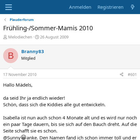
Anmelden
Registrieren
Plauderforum
Frühling-/Sommer-Mamis 2010
E
E
Melodiechen
26 August 2009
r
r
s
s
Branny83
B
t
t
Mitglied
e
e
l
l
l
l
17 November 2010
#601
e
t
r
a
Hallo Mädels,
m
da seid Ihr ja endlich wieder!
Schön, dass sich die Kiddies alle gut entwickeln.
Isabella ist nun auch schon 4 Monate alt und es wird nur noch
ein paar Tage dauern, bis sie sich auf den Bauch dreht. Auf die
Seite schafft sie es schon.
😀
@Sunny
anke. Den Namen fand ich schon immer toll und er