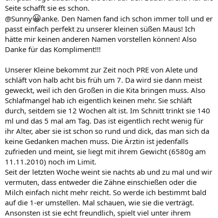
Seite schafft sie es schon.
😀
@Sunny
anke. Den Namen fand ich schon immer toll und er
passt einfach perfekt zu unserer kleinen süßen Maus! Ich
hätte mir keinen anderen Namen vorstellen können! Also
Danke für das Kompliment!!!
Unserer Kleine bekommt zur Zeit noch PRE von Alete und
schläft von halb acht bis früh um 7. Da wird sie dann meist
geweckt, weil ich den Großen in die Kita bringen muss. Also
Schlafmangel hab ich eigentlich keinen mehr. Sie schläft
durch, seitdem sie 12 Wochen alt ist. Im Schnitt trinkt sie 140
ml und das 5 mal am Tag. Das ist eigentlich recht wenig für
ihr Alter, aber sie ist schon so rund und dick, das man sich da
keine Gedanken machen muss. Die Ärztin ist jedenfalls
zufrieden und meint, sie liegt mit ihrem Gewicht (6580g am
11.11.2010) noch im Limit.
Seit der letzten Woche weint sie nachts ab und zu mal und wir
vermuten, dass entweder die Zähne einschießen oder die
Milch einfach nicht mehr reicht. So werde ich bestimmt bald
auf die 1-er umstellen. Mal schauen, wie sie die verträgt.
Ansonsten ist sie echt freundlich, spielt viel unter ihrem