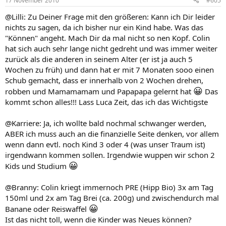
17 November 2010
#605
@Lilli: Zu Deiner Frage mit den größeren: Kann ich Dir leider
nichts zu sagen, da ich bisher nur ein Kind habe. Was das
"Können" angeht. Mach Dir da mal nicht so nen Kopf. Colin
hat sich auch sehr lange nicht gedreht und was immer weiter
zurück als die anderen in seinem Alter (er ist ja auch 5
Wochen zu früh) und dann hat er mit 7 Monaten sooo einen
Schub gemacht, dass er innerhalb von 2 Wochen drehen,
😀
robben und Mamamamam und Papapapa gelernt hat
Das
kommt schon alles!!! Lass Luca Zeit, das ich das Wichtigste
@Karriere: Ja, ich wollte bald nochmal schwanger werden,
ABER ich muss auch an die finanzielle Seite denken, vor allem
wenn dann evtl. noch Kind 3 oder 4 (was unser Traum ist)
irgendwann kommen sollen. Irgendwie wuppen wir schon 2
😀
Kids und Studium
@Branny: Colin kriegt immernoch PRE (Hipp Bio) 3x am Tag
150ml und 2x am Tag Brei (ca. 200g) und zwischendurch mal
😀
Banane oder Reiswaffel
Ist das nicht toll, wenn die Kinder was Neues können?