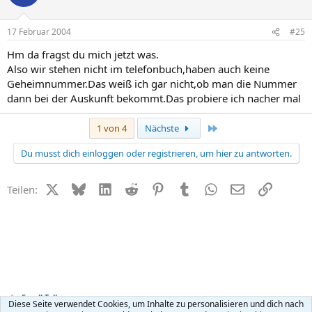
17 Februar 2004
#25
Hm da fragst du mich jetzt was.
Also wir stehen nicht im telefonbuch,haben auch keine
Geheimnummer.Das weiß ich gar nicht,ob man die Nummer
dann bei der Auskunft bekommt.Das probiere ich nacher mal
Letzte
1 von 4
Nächste
Du musst dich einloggen oder registrieren, um hier zu antworten.
X (Twitter)
Bluesky
LinkedIn
Reddit
Pinterest
Tumblr
WhatsApp
E-Mail
Link
Teilen:
Small Talk
Diese Seite verwendet Cookies, um Inhalte zu personalisieren und dich nach