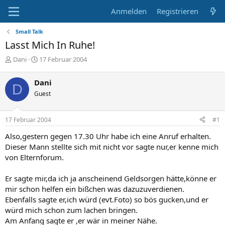
Anmelden
Registrieren
Small Talk
Lasst Mich In Ruhe!
E
E
Dani
17 Februar 2004
r
r
s
s
Dani
D
t
t
Guest
e
e
l
l
l
l
17 Februar 2004
#1
e
t
r
a
Also,gestern gegen 17.30 Uhr habe ich eine Anruf erhalten.
m
Dieser Mann stellte sich mit nicht vor sagte nur,er kenne mich
von Elternforum.
Er sagte mir,da ich ja anscheinend Geldsorgen hätte,könne er
mir schon helfen ein bißchen was dazuzuverdienen.
Ebenfalls sagte er,ich würd (evt.Foto) so bös gucken,und er
würd mich schon zum lachen bringen.
Am Anfang sagte er ,er wär in meiner Nähe.