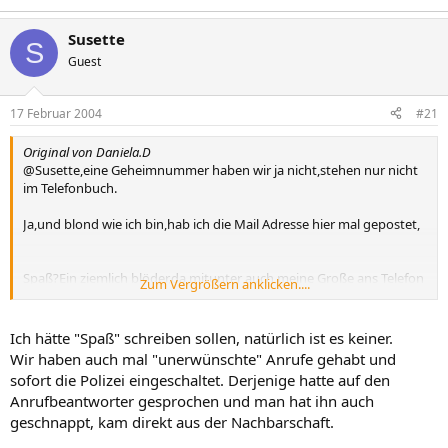
Susette
S
Guest
17 Februar 2004
#21
Original von Daniela.D
@Susette,eine Geheimnummer haben wir ja nicht,stehen nur nicht
im Telefonbuch.
Ja,und blond wie ich bin,hab ich die Mail Adresse hier mal gepostet,
Spaß?Ein ziemlich blöder,da mitunter auch meine Große ans Telefon
Zum Vergrößern anklicken....
geht.
Ich hätte "Spaß" schreiben sollen, natürlich ist es keiner.
Wir haben auch mal "unerwünschte" Anrufe gehabt und
sofort die Polizei eingeschaltet. Derjenige hatte auf den
Anrufbeantworter gesprochen und man hat ihn auch
geschnappt, kam direkt aus der Nachbarschaft.