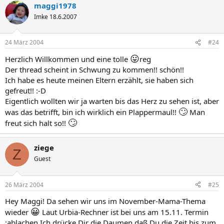
maggi1978
Imke 18.6.2007
24 März 2004
#24
😛
Herzlich Willkommen und eine tolle
reg
Der thread scheint in Schwung zu kommen!! schön!!
Ich habe es heute meinen Eltern erzählt, sie haben sich
gefreut!! :-D
Eigentlich wollten wir ja warten bis das Herz zu sehen ist, aber
🙄
was das betrifft, bin ich wirklich ein Plappermaul!!
Man
🙄
freut sich halt so!!
ziege
Z
Guest
26 März 2004
#25
Hey Maggi! Da sehen wir uns im November-Mama-Thema
😀
wieder
Laut Urbia-Rechner ist bei uns am 15.11. Termin
:ablachen Ich drücke Dir die Daumen daß Du die Zeit bis zum