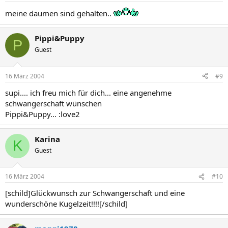
meine daumen sind gehalten..
Pippi&Puppy
P
Guest
16 März 2004
#9
supi.... ich freu mich für dich... eine angenehme
schwangerschaft wünschen
Pippi&Puppy... :love2
Karina
K
Guest
16 März 2004
#10
[schild]Glückwunsch zur Schwangerschaft und eine
wunderschöne Kugelzeit!!!![/schild]