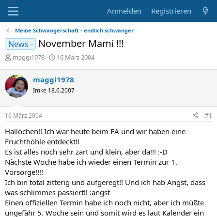
Anmelden
Registrieren
Meine Schwangerschaft - endlich schwanger
November Mami !!!
News -
E
E
maggi1978
16 März 2004
r
r
s
s
maggi1978
t
t
Imke 18.6.2007
e
e
l
l
l
l
16 März 2004
#1
e
t
r
a
Hallöchen!! Ich war heute beim FA und wir haben eine
m
Fruchthöhle entdeckt!!
Es ist alles noch sehr zart und klein, aber da!!! :-D
Nächste Woche habe ich wieder einen Termin zur 1.
Vorsorge!!!!
Ich bin total zitterig und aufgeregt!! Und ich hab Angst, dass
was schlimmes passiert!! :angst
Einen offiziellen Termin habe ich noch nicht, aber ich müßte
ungefähr 5. Woche sein und somit wird es laut Kalender ein