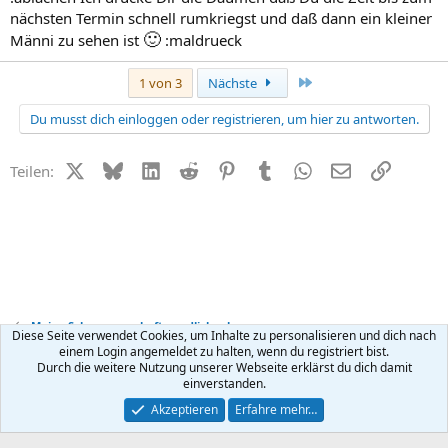
nächsten Termin schnell rumkriegst und daß dann ein kleiner
🙂
Männi zu sehen ist
:maldrueck
Letzte
1 von 3
Nächste
Du musst dich einloggen oder registrieren, um hier zu antworten.
X (Twitter)
Bluesky
LinkedIn
Reddit
Pinterest
Tumblr
WhatsApp
E-Mail
Link
Teilen:
Meine Schwangerschaft - endlich schwanger
Diese Seite verwendet Cookies, um Inhalte zu personalisieren und dich nach
einem Login angemeldet zu halten, wenn du registriert bist.
Durch die weitere Nutzung unserer Webseite erklärst du dich damit
Kontakt
Nutzungsbedingungen
Datenschutz
Hilfe
R
einverstanden.
S
S
®
Community platform by XenForo
© 2010-2026 XenForo Ltd.
Akzeptieren
Erfahre mehr…