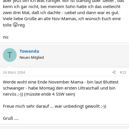
aber jetzt bin ich was ruhiger. Mir ist ständig übel :uebel , das
kenn ich gar nicht, bei meinem Sohn hatte ich das vielleicht
zwei drei Mal, daß ich dachte : :uebel und dann war es gut.
Viele liebe Grüße an alle Nov-Mamas, ich wünsch Euch eine
😛
tolle
reg
nic
Towanda
T
Neues Mitglied
24 März 2004
#23
Werde wohl eine Ende November Mama - bin laut Bluttest
schwanger - habe Montag den ersten Ultraschall und bin
nervös ;-)) (müsste ende 4 SSW sein)
Freue mich sehr darauf ... war unbedingt gewollt ;-))
Gruß ....