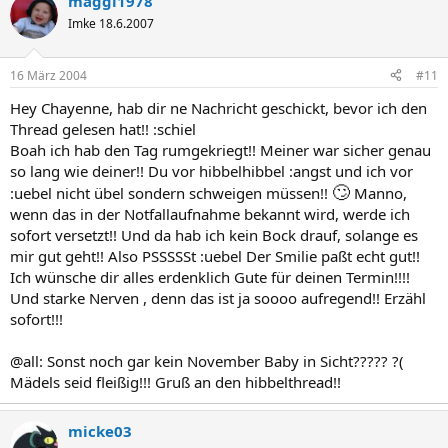
maggi1978
Imke 18.6.2007
16 März 2004
#11
Hey Chayenne, hab dir ne Nachricht geschickt, bevor ich den
Thread gelesen hat!! :schiel
Boah ich hab den Tag rumgekriegt!! Meiner war sicher genau
so lang wie deiner!! Du vor hibbelhibbel :angst und ich vor
🙄
:uebel nicht übel sondern schweigen müssen!!
Manno,
wenn das in der Notfallaufnahme bekannt wird, werde ich
sofort versetzt!! Und da hab ich kein Bock drauf, solange es
mir gut geht!! Also PSSSSSt :uebel Der Smilie paßt echt gut!!
Ich wünsche dir alles erdenklich Gute für deinen Termin!!!!
Und starke Nerven , denn das ist ja soooo aufregend!! Erzähl
sofort!!!
@all: Sonst noch gar kein November Baby in Sicht????? ?(
Mädels seid fleißig!!! Gruß an den hibbelthread!!
micke03