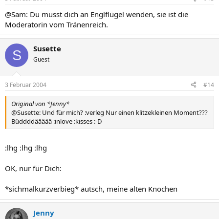
@Sam: Du musst dich an Englflügel wenden, sie ist die
Moderatorin vom Tränenreich.
Susette
S
Guest
3 Februar 2004
#14
Original von *Jenny*
@Susette: Und für mich? :verleg Nur einen klitzekleinen Moment???
Büddddäääää :inlove :kisses :-D
:lhg :lhg :lhg
OK, nur für Dich:
*sichmalkurzverbieg* autsch, meine alten Knochen
Jenny