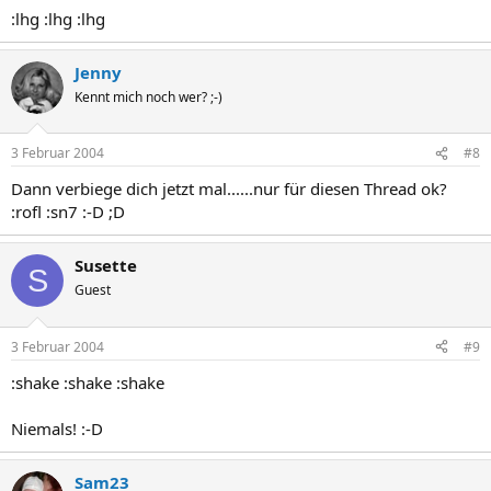
:lhg :lhg :lhg
Jenny
Kennt mich noch wer? ;-)
3 Februar 2004
#8
Dann verbiege dich jetzt mal......nur für diesen Thread ok?
:rofl :sn7 :-D ;D
Susette
S
Guest
3 Februar 2004
#9
:shake :shake :shake
Niemals! :-D
Sam23