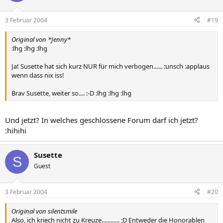
3 Februar 2004
#19
Original von *Jenny*
:lhg :lhg :lhg
Ja! Susette hat sich kurz NUR für mich verbogen...... :unsch :applaus
wenn dass nix iss!
Brav Susette, weiter so.... :-D :lhg :lhg :lhg
Und jetzt? In welches geschlossene Forum darf ich jetzt?
:hihihi
Susette
S
Guest
3 Februar 2004
#20
Original von silentsmile
Also, ich kriech nicht zu Kreuze............ ;D Entweder die Honorablen