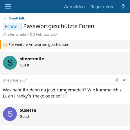
Anmelden
Registrieren
Small Talk
Passwortgeschützte Foren
Frage -
E
E
silentsmile
3 Februar 2004
r
r
s
Für weitere Antworten geschlossen.
s
t
t
e
e
silentsmile
l
l
S
l
Guest
l
e
t
r
a
3 Februar 2004
#1
m
Was habt Ihr denn da jetzt rumgemodelt? Wie komme ich z.
B. an Franky´s Theke oder so???
Susette
S
Guest