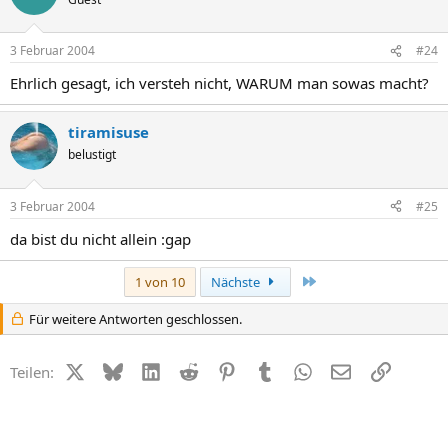
3 Februar 2004
#24
Ehrlich gesagt, ich versteh nicht, WARUM man sowas macht?
tiramisuse
belustigt
3 Februar 2004
#25
da bist du nicht allein :gap
Letzte
1 von 10
Nächste
Für weitere Antworten geschlossen.
X (Twitter)
Bluesky
LinkedIn
Reddit
Pinterest
Tumblr
WhatsApp
E-Mail
Link
Teilen: