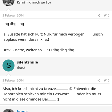
Kennt mich noch wer? ;-)
3 Februar 2004
#15
:lhg :lhg :lhg
Ja! Susette hat sich kurz NUR für mich verbogen...... :unsch
:applaus wenn dass nix iss!
Brav Susette, weiter so.... :-D :lhg :lhg :lhg
silentsmile
S
Guest
3 Februar 2004
#16
Also, ich kriech nicht zu Kreuze............ ;D Entweder die
Honorablen schicken mir ein Passwort....... oder ich muss
nicht in diese ominöse Bar........ :]
Jenny