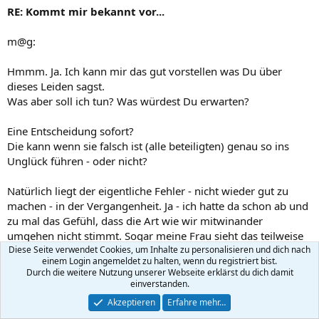
RE: Kommt mir bekannt vor...
m@g:
Hmmm. Ja. Ich kann mir das gut vorstellen was Du über
dieses Leiden sagst.
Was aber soll ich tun? Was würdest Du erwarten?
Eine Entscheidung sofort?
Die kann wenn sie falsch ist (alle beteiligten) genau so ins
Unglück führen - oder nicht?
Natürlich liegt der eigentliche Fehler - nicht wieder gut zu
machen - in der Vergangenheit. Ja - ich hatte da schon ab und
zu mal das Gefühl, dass die Art wie wir mitwinander
umgehen nicht stimmt. Sogar meine Frau sieht das teilweise
auch so.
Diese Seite verwendet Cookies, um Inhalte zu personalisieren und dich nach
einem Login angemeldet zu halten, wenn du registriert bist.
Durch die weitere Nutzung unserer Webseite erklärst du dich damit
Die Frage ist aber immer noch: Wie muss eine Beziehung
einverstanden.
nach 10 Jahren aussehen? Was kann ich von mir selbst an
Akzeptieren
Erfahre mehr…
Verliebtheit erwarten?