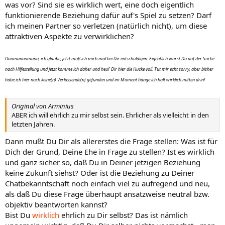
was vor? Sind sie es wirklich wert, eine doch eigentlich
funktionierende Beziehung dafür auf's Spiel zu setzen? Darf
ich meinen Partner so verletzen (natürlich nicht), um diese
attraktiven Aspekte zu verwirklichen?
Ooomannomann, ich glaube, jetzt muß ich mich mal bei Dir entschuldigen. Eigentlich warst Du auf der Suche
nach Hilfestellung und jetzt komme ich daher und heul' Dir hier die Hucke voll. Tut mir echt sorry, aber bisher
habe ich hier noch keine(n) Verlassende(n) gefunden und im Moment hänge ich halt wirklich mitten drin!
Original von Arminius
ABER ich will ehrlich zu mir selbst sein. Ehrlicher als vielleicht in den
letzten Jahren.
Dann mußt Du Dir als allererstes die Frage stellen: Was ist für
Dich der Grund, Deine Ehe in Frage zu stellen? Ist es wirklich
und ganz sicher so, daß Du in Deiner jetzigen Beziehung
keine Zukunft siehst? Oder ist die Beziehung zu Deiner
Chatbekanntschaft noch einfach viel zu aufregend und neu,
als daß Du diese Frage überhaupt ansatzweise neutral bzw.
objektiv beantworten kannst?
Bist Du
wirklich
ehrlich zu Dir selbst? Das ist nämlich