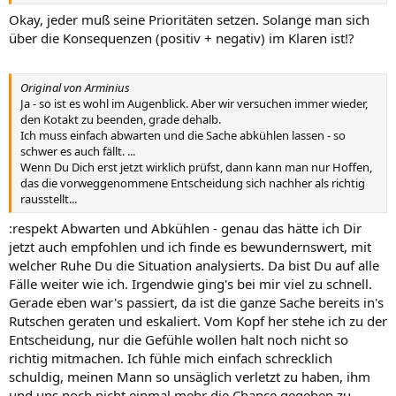
Okay, jeder muß seine Prioritäten setzen. Solange man sich
über die Konsequenzen (positiv + negativ) im Klaren ist!?
Original von Arminius
Ja - so ist es wohl im Augenblick. Aber wir versuchen immer wieder,
den Kotakt zu beenden, grade dehalb.
Ich muss einfach abwarten und die Sache abkühlen lassen - so
schwer es auch fällt. ...
Wenn Du Dich erst jetzt wirklich prüfst, dann kann man nur Hoffen,
das die vorweggenommene Entscheidung sich nachher als richtig
rausstellt...
:respekt Abwarten und Abkühlen - genau das hätte ich Dir
jetzt auch empfohlen und ich finde es bewundernswert, mit
welcher Ruhe Du die Situation analysierts. Da bist Du auf alle
Fälle weiter wie ich. Irgendwie ging's bei mir viel zu schnell.
Gerade eben war's passiert, da ist die ganze Sache bereits in's
Rutschen geraten und eskaliert. Vom Kopf her stehe ich zu der
Entscheidung, nur die Gefühle wollen halt noch nicht so
richtig mitmachen. Ich fühle mich einfach schrecklich
schuldig, meinen Mann so unsäglich verletzt zu haben, ihm
und uns noch nicht einmal mehr die Chance gegeben zu