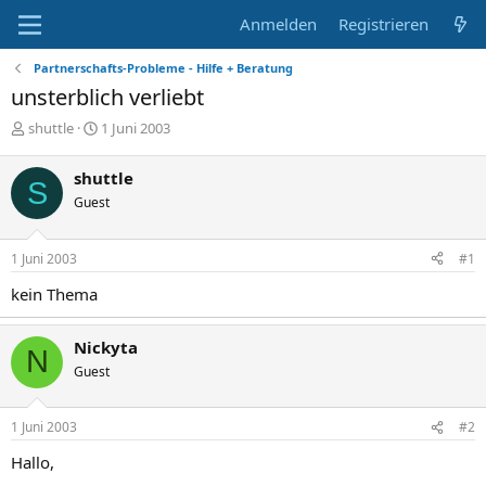
Anmelden
Registrieren
Partnerschafts-Probleme - Hilfe + Beratung
unsterblich verliebt
E
E
shuttle
1 Juni 2003
r
r
s
s
shuttle
S
t
t
Guest
e
e
l
l
l
l
1 Juni 2003
#1
e
t
r
a
kein Thema
m
Nickyta
N
Guest
1 Juni 2003
#2
Hallo,