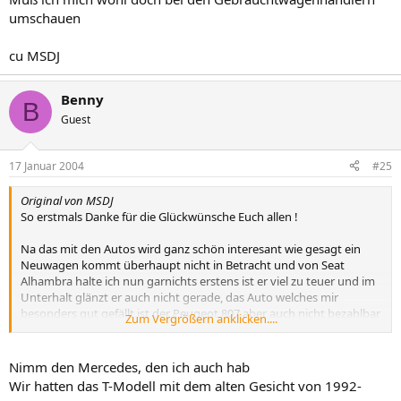
umschauen
cu MSDJ
Benny
B
Guest
17 Januar 2004
#25
Original von MSDJ
So erstmals Danke für die Glückwünsche Euch allen !
Na das mit den Autos wird ganz schön interesant wie gesagt ein
Neuwagen kommt überhaupt nicht in Betracht und von Seat
Alhambra halte ich nun garnichts erstens ist er viel zu teuer und im
Unterhalt glänzt er auch nicht gerade, das Auto welches mir
besonders gut gefällt ist der Peugeot 807 aber auch nicht bezahlbar
Zum Vergrößern anklicken....
für mich.
Muß ich mich wohl doch bei den Gebrauchtwagenhändlern
Nimm den Mercedes, den ich auch hab
umschauen
Wir hatten das T-Modell mit dem alten Gesicht von 1992-