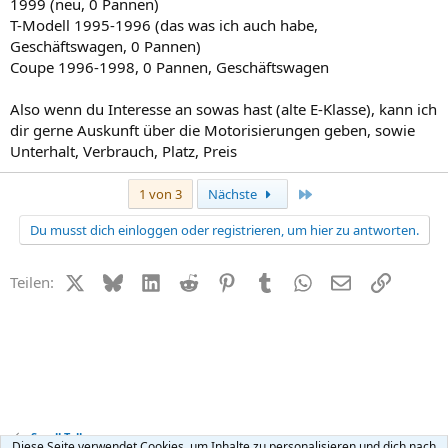
1999 (neu, 0 Pannen)
cu MSDJ
T-Modell 1995-1996 (das was ich auch habe,
Geschäftswagen, 0 Pannen)
Coupe 1996-1998, 0 Pannen, Geschäftswagen
Also wenn du Interesse an sowas hast (alte E-Klasse), kann ich
dir gerne Auskunft über die Motorisierungen geben, sowie
Unterhalt, Verbrauch, Platz, Preis
Letzte
1 von 3
Nächste
Du musst dich einloggen oder registrieren, um hier zu antworten.
X (Twitter)
Bluesky
LinkedIn
Reddit
Pinterest
Tumblr
WhatsApp
E-Mail
Link
Teilen:
Small Talk
Diese Seite verwendet Cookies, um Inhalte zu personalisieren und dich nach