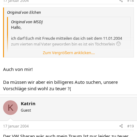
17 Januar 2004
#18
Original von Elchen
Original von MSDJ
Hallo,
ich darf Euch mit Freude mitteilen das ich seit dem 11.01.2004
🙂
zum vierten mal Vater geworden bin es ist ein Töchterlein
Zum Vergrößern anklicken....
cu MSDJ
Zum Vergrößern anklicken....
Auch von mir!
Bei aller Sorge ums Auto haben wir doch tatsächlich was
vergessen!!!!
Da müssen wir aber ein billigeres Auto suchen, unsere
Vorschläge sind wohl zu teuer ?(
HERZLICHEN GLÜCKWUNSCH ZUM TÖCHTERCHEN :-D :-D :-D
Katrin
:respekt
K
Guest
17 Januar 2004
#19
Der VW Sharan wär auch mein Traum.Ist nur leider zu teuer.