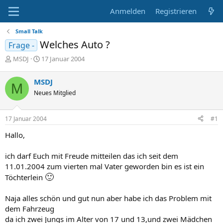
Anmelden
Registrieren
Small Talk
Welches Auto ?
Frage -
E
E
MSDJ
17 Januar 2004
r
r
s
s
MSDJ
M
t
t
Neues Mitglied
e
e
l
l
l
l
17 Januar 2004
#1
e
t
r
a
Hallo,
m
ich darf Euch mit Freude mitteilen das ich seit dem
11.01.2004 zum vierten mal Vater geworden bin es ist ein
🙂
Töchterlein
Naja alles schön und gut nun aber habe ich das Problem mit
dem Fahrzeug
da ich zwei Jungs im Alter von 17 und 13,und zwei Mädchen