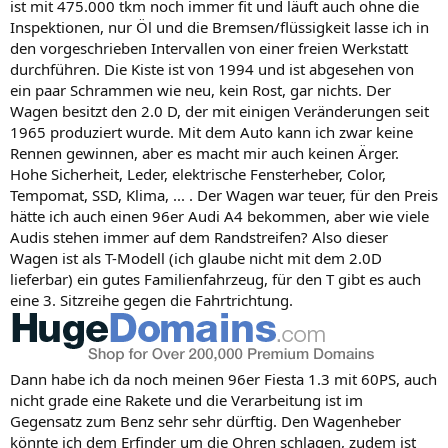
ist mit 475.000 tkm noch immer fit und läuft auch ohne die
Inspektionen, nur Öl und die Bremsen/flüssigkeit lasse ich in
den vorgeschrieben Intervallen von einer freien Werkstatt
durchführen. Die Kiste ist von 1994 und ist abgesehen von
ein paar Schrammen wie neu, kein Rost, gar nichts. Der
Wagen besitzt den 2.0 D, der mit einigen Veränderungen seit
1965 produziert wurde. Mit dem Auto kann ich zwar keine
Rennen gewinnen, aber es macht mir auch keinen Ärger.
Hohe Sicherheit, Leder, elektrische Fensterheber, Color,
Tempomat, SSD, Klima, ... . Der Wagen war teuer, für den Preis
hätte ich auch einen 96er Audi A4 bekommen, aber wie viele
Audis stehen immer auf dem Randstreifen? Also dieser
Wagen ist als T-Modell (ich glaube nicht mit dem 2.0D
lieferbar) ein gutes Familienfahrzeug, für den T gibt es auch
eine 3. Sitzreihe gegen die Fahrtrichtung.
Dann habe ich da noch meinen 96er Fiesta 1.3 mit 60PS, auch
nicht grade eine Rakete und die Verarbeitung ist im
Gegensatz zum Benz sehr sehr dürftig. Den Wagenheber
könnte ich dem Erfinder um die Ohren schlagen, zudem ist