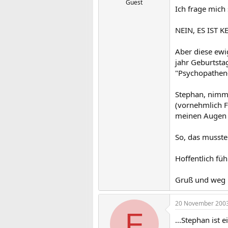
Guest
Ich frage mich
NEIN, ES IST K
Aber diese ewi
jahr Geburtsta
"Psychopathen-
Stephan, nimms
(vornehmlich Fr
meinen Augen e
So, das musste
Hoffentlich füh
Gruß und weg
20 November 200
F
...Stephan ist