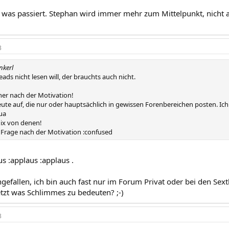
, was passiert. Stephan wird immer mehr zum Mittelpunkt, nicht 
3
nkerl
reads nicht lesen will, der brauchts auch nicht.
her nach der Motivation!
Leute auf, die nur oder hauptsächlich in gewissen Forenbereichen posten. Ich
ua
nix von denen!
e Frage nach der Motivation :confused
s :applaus :applaus .
ingefallen, ich bin auch fast nur im Forum Privat oder bei den Se
etzt was Schlimmes zu bedeuten? ;-)
3