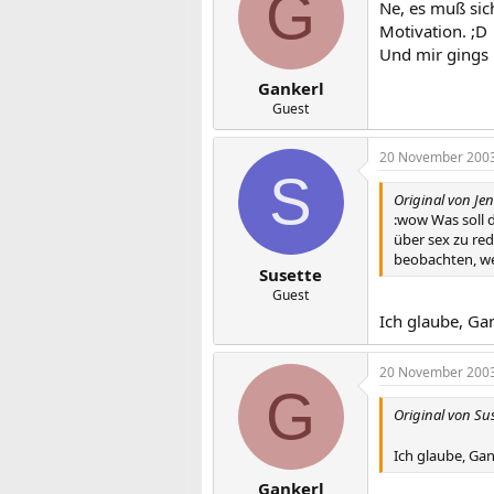
G
Ne, es muß sic
Motivation. ;D
Und mir gings u
Gankerl
Guest
20 November 200
S
Original von Je
:wow Was soll d
über sex zu re
beobachten, wer
Susette
Guest
Ich glaube, Ga
20 November 200
G
Original von Su
Ich glaube, Ga
Gankerl