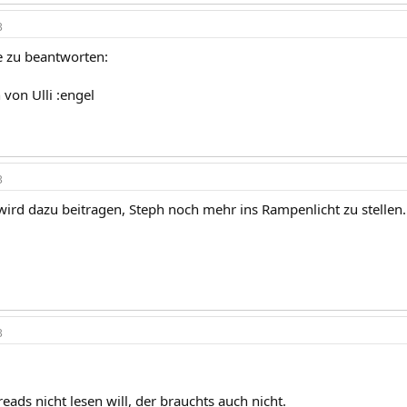
3
ge zu beantworten:
 von Ulli :engel
3
wird dazu beitragen, Steph noch mehr ins Rampenlicht zu stellen.
3
Treads nicht lesen will, der brauchts auch nicht.