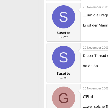
20 November 200
S
....um die Fra
Er ist der Mann
Susette
Guest
20 November 200
S
Dieser Thread 
8o 8o 8o
Susette
Guest
20 November 200
G
@Phil
....wer solche 