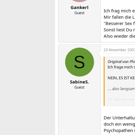
Gankerl
Ich frag mich 
Guest
Mir fallen die 
"Besserer Sex 
Sonst liest Du 
Also wieder di
20 November 200
S
Original von Phi
Ich frage mich 
NEIN, ES IST K
SabineS.
Guest
.... also lang
So, das musste 
Gruß und weg
Der Unterhaltu
doch ein wenig 
Psychopathen s