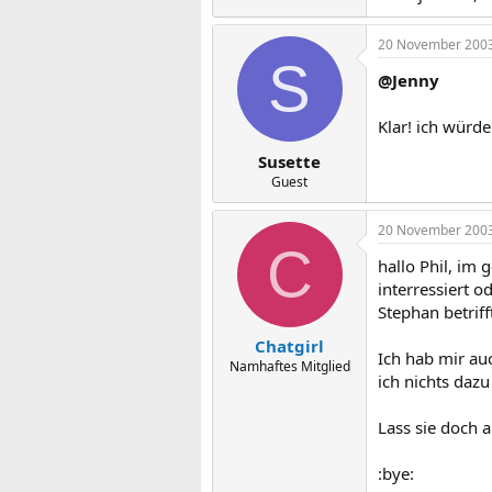
20 November 200
S
@Jenny
Klar! ich würd
Susette
Guest
20 November 200
C
hallo Phil, im 
interressiert o
Stephan betriff
Chatgirl
Ich hab mir au
Namhaftes Mitglied
ich nichts dazu
Lass sie doch a
:bye: