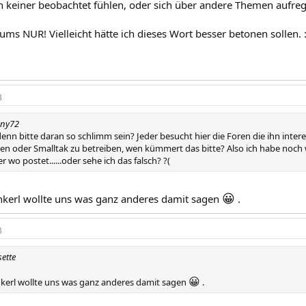
h keiner beobachtet fühlen, oder sich über andere Themen aufrege
ms NUR! Vielleicht hätte ich dieses Wort besser betonen sollen. :
3
nny72
enn bitte daran so schlimm sein? Jeder besucht hier die Foren die ihn inter
den oder Smalltak zu betreiben, wen kümmert das bitte? Also ich habe noch 
 wo postet......oder sehe ich das falsch? ?(
😀
nkerl wollte uns was ganz anderes damit sagen
.
3
sette
😀
nkerl wollte uns was ganz anderes damit sagen
.