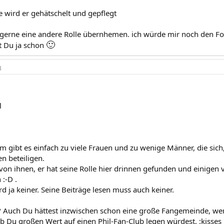
e wird er gehätschelt und gepflegt
 gerne eine andere Rolle übernhemen. ich würde mir noch den Fo
🙂
t Du ja schon
3
l
m gibt es einfach zu viele Frauen und zu wenige Männer, die sich
 beteiligen.
r von ihnen, er hat seine Rolle hier drinnen gefunden und einige
:-D .
 ja keiner. Seine Beiträge lesen muss auch keiner.
s? Auch Du hättest inzwischen schon eine große Fangemeinde, we
ob Du großen Wert auf einen Phil-Fan-Club legen würdest. :kisses