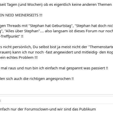
 seit Tagen (und Wochen) ob es eigentlich keine anderen Themen a
EIN NEID MEINERSEITS !!!
gen Threads mit "Stephan hat Geburtstag", "Stephan hat doch nic
g", "Alles über Stephan".... also langsam ist dieses Forum nur n
Treffpunkt" !!
 nicht persönlich, Du selbst bist ja meist nicht der "Themenstart
auen) kann ich nur noch -fast angewidert und mitleidig- den Kopf
in echtes Problem !!!
 mal raus und nun bin ich einfach mal gespannt was passiert !!
len sich auch die richtigen angesprochen !!
3
 einfach nur der Forumsclown-und wir sind das Publikum