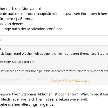
eher nach der Motivation!
Leute auf, die nur oder hauptsächlich in gewissen Forenbereichen
für mehr Spaß" :mua
nix von denen!
e Frage nach der Motivation :confused
3
l
seit Tagen (und Wochen) ob es eigentlich keine anderen Themen als "Stephan
EIN NEID MEINERSEITS !!!
sam ist dieses Forum nur noch peinlich und verkommt zu einem "Psychopathen
mal raus und nun bin ich einfach mal gespannt was passiert !!
Zum Vergrößern anklicken....
ngswert von Stephans Aktionen ist doch enorm. Warum regst Du Di
Neid? Jeder darf sich hier in Szene setzen wie er will.
ehe ich hier allerdings nirgends.