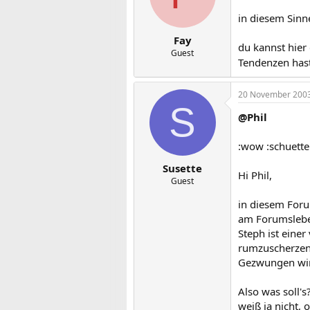
in diesem Sinn
Fay
du kannst hier
Guest
Tendenzen has
20 November 200
S
@Phil
:wow :schuette
Susette
Hi Phil,
Guest
in diesem Foru
am Forumsleben
Steph ist eine
rumzuscherzen 
Gezwungen wird
Also was soll'
weiß ja nicht, 