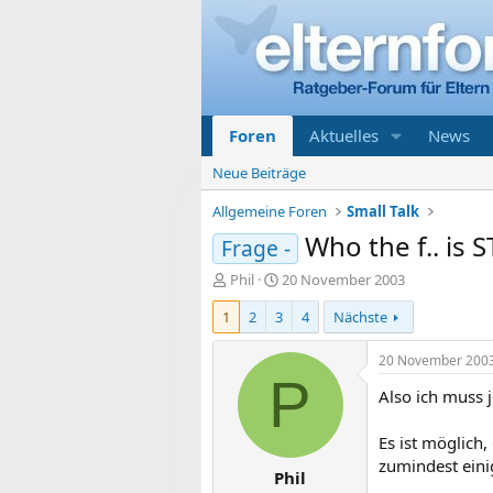
Foren
Aktuelles
News
Neue Beiträge
Allgemeine Foren
Small Talk
Who the f.. is 
Frage -
E
E
Phil
20 November 2003
r
r
1
2
3
4
Nächste
s
s
t
t
e
e
20 November 200
l
l
P
Also ich muss j
l
l
e
t
r
a
Es ist möglich,
m
zumindest einig
Phil