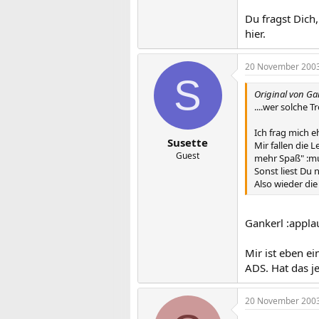
Du fragst Dich
hier.
20 November 200
S
Original von Ga
....wer solche T
Ich frag mich e
Susette
Mir fallen die 
Guest
mehr Spaß" :m
Sonst liest Du 
Also wieder di
Gankerl :applau
Mir ist eben e
ADS. Hat das j
20 November 200