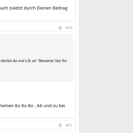
auch zuletzt durch Deinen Beitrag
#10
 denke da mal z.B. an "Besserer Sex für
xthemen 8o 8o 8o . Ab und zu bei
#11