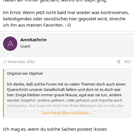
Im Ernst: Wenn jetzt nicht bald mal wieder was kontroverses,
beleidigendes oder sexistisches hier gepostet wird, streiche
ich ihn aus meinen Favoriten. :-D
AnnKathrin
A
Guest
21 November 2003
#53
Original von Stephan
Ich denke, daß solche Foren mit so vielen Themen doch auch einen
Querschnitt unserer Gesellschaft liefern und dort ist es doch wie
hier: Einige bleiben immer graue Mäuse, egal was sie tun, andere
werden begehrt, andere gefeiert, viele gehasst und manche auch
verstanden. Nur kann ich mich hier freier Bewegen als im Job oder
in der Nachbarschaft. Im Job kann ich nicht zur Sekretärin sagen,
Zum Vergrößern anklicken....
daß Sie viel tippt und ob Sie auch darauf tippt, daß Ihr Mann gut zu
vögeln ist, hier kann kein Mitarbeiter kündigen und nach 3 Wochen
wieder vor der Tür stehen und rufen "ich will wieder zu euch
Ich mag es, wenn du solche Sachen postest :kisses
gehören", hier kann keiner auf dem Gang rumbrüllen und sich beim