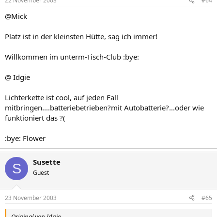
22 November 2003
#64
Idgie
@Mick
Platz ist in der kleinsten Hütte, sag ich immer!
Willkommen im unterm-Tisch-Club :bye:
@ Idgie
Lichterkette ist cool, auf jeden Fall
mitbringen....batteriebetrieben?mit Autobatterie?...oder wie
funktioniert das ?(
:bye: Flower
Susette
S
Guest
23 November 2003
#65
Original von Idgie