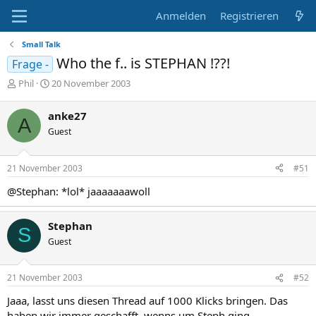
Anmelden
Registrieren
Small Talk
Who the f.. is STEPHAN !??!
Frage -
E
E
Phil
20 November 2003
r
r
s
s
anke27
A
t
t
Guest
e
e
l
l
l
l
21 November 2003
#51
e
t
r
a
@Stephan: *lol* jaaaaaaawoll
m
Stephan
S
Guest
21 November 2003
#52
Jaaa, lasst uns diesen Thread auf 1000 Klicks bringen. Das
haben wir immer geschafft, wenns um Steph ging.