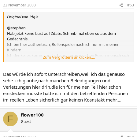
22 November 2003
#63
Original von Idgie
@stephan
Hab jetzt keine Lust auf Zitate. Schreib mal eben so aus dem
Gedächtnis.
Ich bin hier authentisch, Rollenspiele mach ich nur mit meinen
Kindern.
Ich denke, es kommt auch darauf an, in welchen Foren mensch sich
Zum Vergrößern anklicken....
bewegt. Angefangen hab ich bei Scheidung/Trennung, was soll auf
einem solchen Gebiet Provokation, dumme Späße oder
Rumgelüge?
Das würde ich sofort unterschreiben,weil ich das genauso
Eigentlich bin ich nie auf den Gedanken gekommen, hier jemandem
sehe..ich glaube,nach manchen Beleidigungen und
pns zu schreiben oder gar zu telephonieren, mittlerweile tue ich es
Verletzungen hier drin,die ich für meinen Teil hier schon
mit einigen wenigen und bin froh, hier keine Rolle gespielt zu
einstecken musste hätte ich mit den betreffenden Personen
haben, die bei näherem Kontakt dann auffliegt.
im reellen Leben sicherlich gar keinen Kosnstakt mehr.....
Und ich erstelle hier wahrlich keine Peronogramme oder wie immer.
Meist mache ich mir tatsächlich überhaupt kein Bild von dem
Menschen hinter dem nick, aber was ich wohl mache, ist, dass ich
flower100
die nicks für authentisch nehme und dann passiert es durchaus
F
öfter, dass ich mit bestimmten nicks nicht klar komme, weil ich
Guest
einem Menschen, der im RL diese Dinge äußern würde, auch kein
zweites Mal begegnen muss.