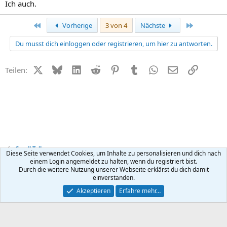
Ich auch.
Erste
Letzte
Vorherige
3 von 4
Nächste
Du musst dich einloggen oder registrieren, um hier zu antworten.
X (Twitter)
Bluesky
LinkedIn
Reddit
Pinterest
Tumblr
WhatsApp
E-Mail
Link
Teilen:
Small Talk
Diese Seite verwendet Cookies, um Inhalte zu personalisieren und dich nach
einem Login angemeldet zu halten, wenn du registriert bist.
Durch die weitere Nutzung unserer Webseite erklärst du dich damit
Kontakt
Nutzungsbedingungen
Datenschutz
Hilfe
R
einverstanden.
S
S
®
Community platform by XenForo
© 2010-2026 XenForo Ltd.
Akzeptieren
Erfahre mehr…