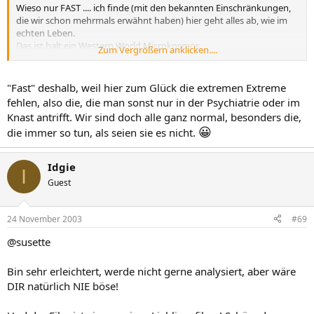
Wieso nur FAST .... ich finde (mit den bekannten Einschränkungen,
die wir schon mehrmals erwähnt haben) hier geht alles ab, wie im
echten Leben.
Das ist halt ein Western World Microkosmos ...
Zum Vergrößern anklicken....
Spannend allemal, oder?
Wahllose PNs liegen mir nicht so ... da trink ich lieber unterm Tisch
"Fast" deshalb, weil hier zum Glück die extremen Extreme
weiter!
fehlen, also die, die man sonst nur in der Psychiatrie oder im
Knast antrifft. Wir sind doch alle ganz normal, besonders die,
Liebe Grüße, Anke
😀
die immer so tun, als seien sie es nicht.
Idgie
I
Guest
24 November 2003
#69
@susette
Bin sehr erleichtert, werde nicht gerne analysiert, aber wäre
DIR natürlich NIE böse!