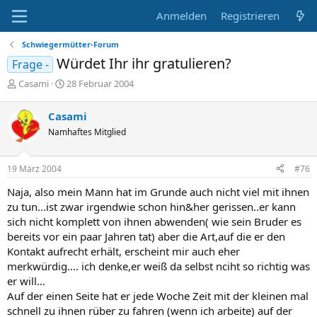
Anmelden
Registrieren
Schwiegermütter-Forum
Würdet Ihr ihr gratulieren?
Frage -
E
E
Casami
28 Februar 2004
r
r
s
s
Casami
t
t
Namhaftes Mitglied
e
e
l
l
l
l
19 März 2004
#76
e
t
r
a
Naja, also mein Mann hat im Grunde auch nicht viel mit ihnen
m
zu tun...ist zwar irgendwie schon hin&her gerissen..er kann
sich nicht komplett von ihnen abwenden( wie sein Bruder es
bereits vor ein paar Jahren tat) aber die Art,auf die er den
Kontakt aufrecht erhält, erscheint mir auch eher
merkwürdig.... ich denke,er weiß da selbst nciht so richtig was
er will...
Auf der einen Seite hat er jede Woche Zeit mit der kleinen mal
schnell zu ihnen rüber zu fahren (wenn ich arbeite) auf der