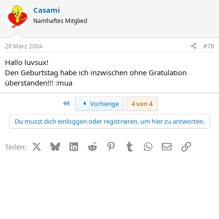
Casami
Namhaftes Mitglied
20 März 2004
#78
Hallo luvsux!
Den Geburtstag habe ich inzwischen ohne Gratulation
überstanden!!! :mua
Erste
Vorherige
4 von 4
Du musst dich einloggen oder registrieren, um hier zu antworten.
X (Twitter)
Bluesky
LinkedIn
Reddit
Pinterest
Tumblr
WhatsApp
E-Mail
Link
Teilen: