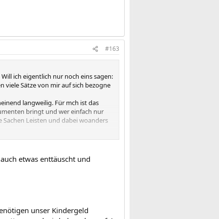
#163
ill ich eigentlich nur noch eins sagen:
n viele Sätze von mir auf sich bezogne
einend langweilig. Für mch ist das
gumenten bringt und wer einfach nur
ige Sachen Leisten und dabei woanders
sorgt ist und ihm an nichts fehlt und
enttäuscht, den von einigen hätte ich
 auch etwas enttäuscht und
liegen halt bei anderen punkten als bei
 bei allen Eltern aber dann trenne sich
en kann finde ich schade und es zeigt
ie können meiner meinung nach nicht
benötigen unser Kindergeld