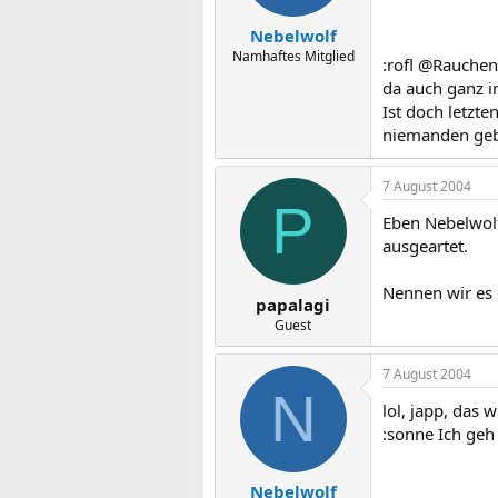
Nebelwolf
Namhaftes Mitglied
:rofl @Rauchen
da auch ganz i
Ist doch letzte
niemanden gebe
7 August 2004
P
Eben Nebelwolf
ausgeartet.
Nennen wir es
papalagi
Guest
7 August 2004
N
lol, japp, das 
:sonne Ich geh 
Nebelwolf