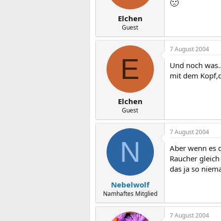
🙁
Elchen
Guest
7 August 2004
E
Und noch was..
mit dem Kopf,de
Elchen
Guest
7 August 2004
N
Aber wenn es d
Raucher gleich 
das ja so niema
Nebelwolf
Namhaftes Mitglied
7 August 2004