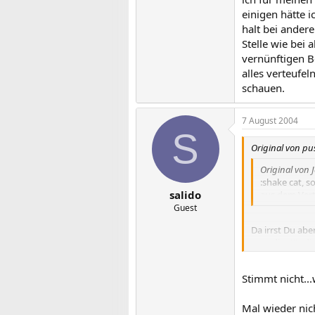
einigen hätte i
halt bei andere
Stelle wie bei
vernünftigen B
alles verteufel
schauen.
7 August 2004
S
Original von p
Original von 
:shake cat, s
salido
aus dem Vert
Guest
Da irrst Du ab
man die Kündigu
Cat und Elchen
Stimmt nicht...
Mal wieder nich