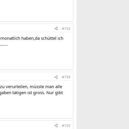
#153
monatlich haben,da schüttel ich
.....
#154
u verurteilen, müsste man alle
gaben tätigen ist gross. Nur gibt
#155