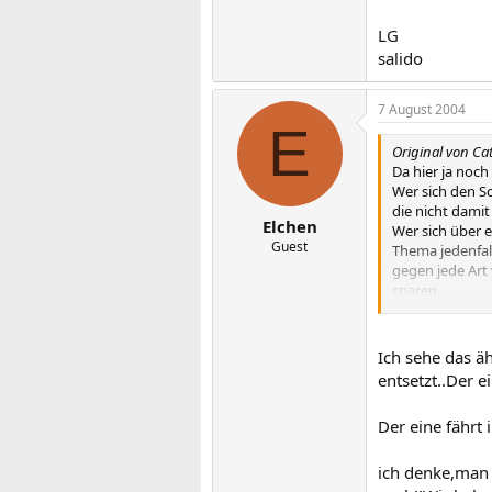
LG
salido
7 August 2004
E
Original von Ca
Da hier ja noch
Wer sich den Sc
die nicht dami
Elchen
Wer sich über e
Guest
Thema jedenfal
gegen jede Art
sparen.
Es gsht auch k
ich versichere e
ich für meinen 
Ich sehe das ä
mehr erwartet a
entsetzt..Der e
einigen die sic
die Meinungen.
Der eine fährt 
einmal mehr das
über ihren Tell
ich denke,man 