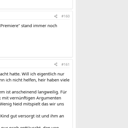
#160
e "Premiere" stand immer noch
#161
ht hatte. Will ich eigentlich nur
 ich nicht helfen, heir haben viele
em ist anscheinend langweilig. Für
ik mit vernünftigen Argumenten
 Wenig Neid mitspielt das wir uns
ind gut versorgt ist und ihm an
n nur ncoh enttäuscht, den von