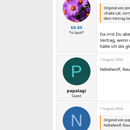
Original von Je
:shake cat, sor
dem Vertrag la
EA 80
*is back*
Da irrst Du ab
Vertrag, wenn 
hätte ich die g
7 August 2004
P
Nebelwolf, Rau
papalagi
Guest
7 August 2004
N
Original von pa
Nebelwolf, Rauc