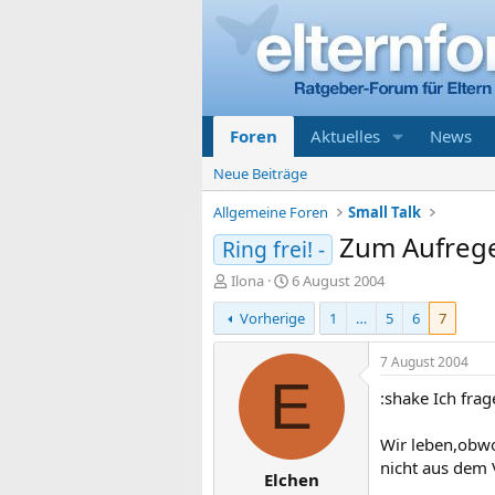
Foren
Aktuelles
News
Neue Beiträge
Allgemeine Foren
Small Talk
Zum Aufreg
Ring frei! -
E
E
Ilona
6 August 2004
r
r
Vorherige
1
…
5
6
7
s
s
t
t
e
e
7 August 2004
l
l
E
:shake Ich frag
l
l
e
t
r
a
Wir leben,obw
m
nicht aus dem V
Elchen