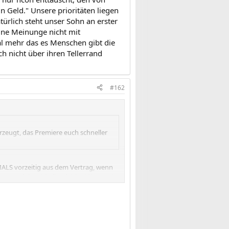
in Geld." Unsere prioritäten liegen
atürlich steht unser Sohn an erster
eine Meinunge nicht mit
l mehr das es Menschen gibt die
h nicht über ihren Tellerrand
#162
berzeugt, das Premiere euch schneller
MALS vorzeitig aus dem Vertrag, wenn
 sonst hätte ich die gleiche Misere wie