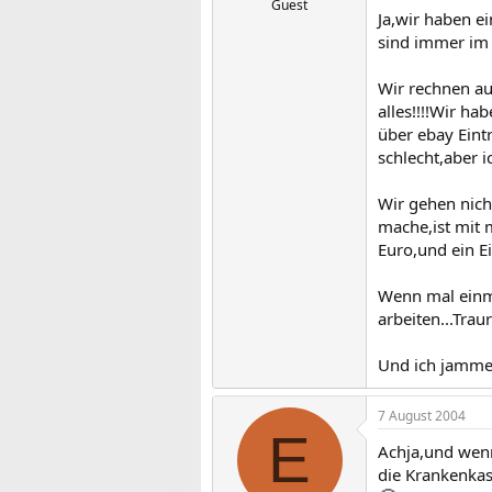
Guest
Ja,wir haben e
sind immer im M
Wir rechnen au
alles!!!!Wir h
über ebay Eint
schlecht,aber 
Wir gehen nich
mache,ist mit 
Euro,und ein Ei
Wenn mal einma
arbeiten...Trau
Und ich jammer
7 August 2004
E
Achja,und wenn
die Krankenkas