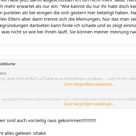
ch mehr erwartet als nur ein: "Wie kannst du nur ihr habt doch ke
n punkten als bei einigen die sich gestern hier beteiligt haben. N
 allen Eltern aber dann trenne sich die Meinungen. Nur das man s
egründungen darbieten kann finde ich schade und es zeigt einma
n was nicht so wie bei ihnen läuft. Sie können meiner meinung nac
usteblume
Jenn
orry, aber hört einfach auf über eure Verhältnisse zu leben......und ich bin ü
rag lassen würde, wenn man ihnen Eure Lage erklärt.
Zum Vergrößern anklicken....
er gewaltig! Premiere fängt Kunden mit Lockangeboten und lässt einen NIE
Zum Vergrößern anklicken....
ngsfrist versäumt hat. Ich hatte das Glück, rechtzeitig gekündigt zu haben,
!
wir sind auch vorzeitig raus gekommen!!!!!!!!!!!!
t alles gelesen :shake