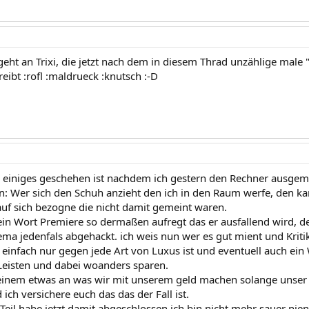
geht an Trixi, die jetzt nach dem in diesem Thrad unzählige mal
eibt :rofl :maldrueck :knutsch :-D
h einiges geschehen ist nachdem ich gestern den Rechner ausgemac
n: Wer sich den Schuh anzieht den ich in den Raum werfe, den kann
auf sich bezogne die nicht damit gemeint waren.
ein Wort Premiere so dermaßen aufregt das er ausfallend wird, d
ema jedenfals abgehackt. ich weis nun wer es gut mient und Krit
 einfach nur gegen jede Art von Luxus ist und eventuell auch ein
Leisten und dabei woanders sparen.
einem etwas an was wir mit unserem geld machen solange unser K
d ich versichere euch das das der Fall ist.
 Teil habe jetzt damit abgeschlossen ich bin nicht mehr sauer nie