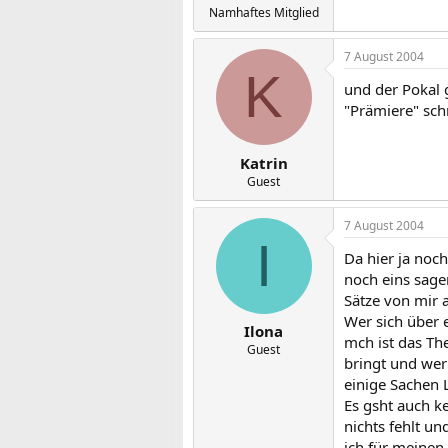
Namhaftes Mitglied
7 August 2004
K
und der Pokal 
"Prämiere" schr
Katrin
Guest
7 August 2004
I
Da hier ja noc
noch eins sage
Sätze von mir 
Wer sich über 
Ilona
mch ist das Th
Guest
bringt und wer
einige Sachen 
Es gsht auch k
nichts fehlt un
ich für meinen