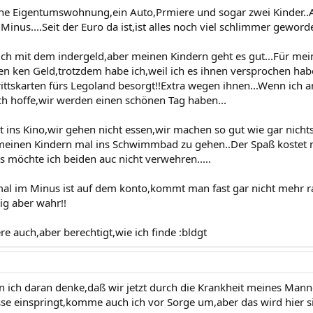
ine Eigentumswohnung,ein Auto,Prmiere und sogar zwei Kinder..
inus....Seit der Euro da ist,ist alles noch viel schlimmer geword
ch mit dem indergeld,aber meinen Kindern geht es gut...Für mein
aben ken Geld,trotzdem habe ich,weil ich es ihnen versprochen hab
rittskarten fürs Legoland besorgt!!Extra wegen ihnen...Wenn ich a
ich hoffe,wir werden einen schönen Tag haben...
t ins Kino,wir gehen nicht essen,wir machen so gut wie gar nicht
meinen Kindern mal ins Schwimmbad zu gehen..Der Spaß kostet m
s möchte ich beiden auc nicht verwehren.....
l im Minus ist auf dem konto,kommt man fast gar nicht mehr ra
rig aber wahr!!
e auch,aber berechtigt,wie ich finde :bldgt
 ich daran denke,daß wir jetzt durch die Krankheit meines Mann
se einspringt,komme auch ich vor Sorge um,aber das wird hier sic