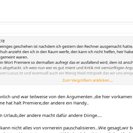
t78
 einiges geschehen ist nachdem ich gestern den Rechner ausgemacht hatte. W
huh anzieht den ich in den Raum werfe, den kann ich nicht helfen, heir habe
t gemeint waren.
in Wort Premiere so dermaßen aufregt das er ausfallend wird, dem ist ansch
s abgehackt. ich weis nun wer es gut mient und Kritik mit vernünftigen Ar
 von Luxus ist und eventuell auch ein Wenig Neid mitspielt das wir uns ein
Zum Vergrößern anklicken....
einem etwas an was wir mit unserem geld machen solange unser Kind gut ver
uch das das der Fall ist.
Teil habe jetzt damit abgeschlossen ich bin nicht mehr sauer nien nur ncoh 
hnlich und war teilweise von den Argumenten ,die hier vorkamen
ls nur ein: "Wie kannst du nur ihr habt doch kein Geld." Unsere prioritäten 
ine hat halt Premiere,der andere ein Handy..
h gestern hier beteiligt haben. Natürlich steht unser Sohn an erster Stelle wie
 Nur das man seine Meinunge nicht mit vernünftigen Begründungen darbiet
in Urlaub,der andere macht dafür andere Diinge....
 es Menschen gibt die alles verteufeln was nicht so wie bei ihnen läuft. S
errand schauen.
kann nicht alles von vornerein pauschalisieren...Wie gesagt,wir 