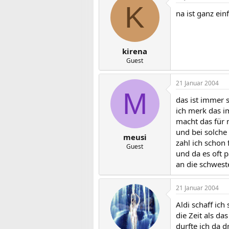
K
na ist ganz ei
kirena
Guest
21 Januar 2004
M
das ist immer 
ich merk das i
macht das für 
und bei solche 
meusi
zahl ich schon 
Guest
und da es oft p
an die schwest
21 Januar 2004
Aldi schaff ic
die Zeit als d
durfte ich da 