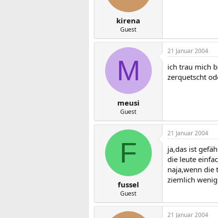
kirena
Guest
21 Januar 2004
M
ich trau mich 
zerquetscht o
meusi
Guest
21 Januar 2004
F
ja,das ist gef
die leute einf
naja,wenn die t
ziemlich wenig
fussel
Guest
21 Januar 2004