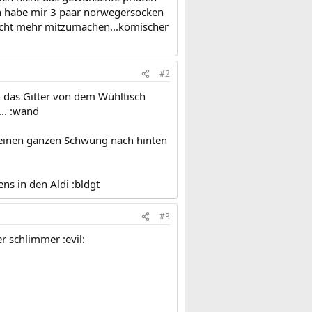
ch habe mir 3 paar norwegersocken
nicht mehr mitzumachen...komischer
#2
n das Gitter von dem Wühltisch
... :wand
 einen ganzen Schwung nach hinten
s in den Aldi :bldgt
#3
r schlimmer :evil: