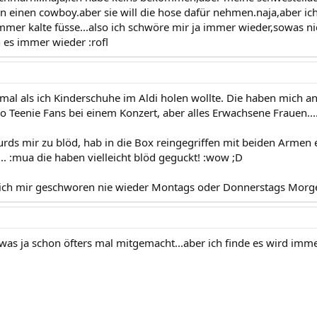
 einen cowboy.aber sie will die hose dafür nehmen.naja,aber i
immer kalte füsse...also ich schwöre mir ja immer wieder,sowas 
 es immer wieder :rofl
 mal als ich Kinderschuhe im Aldi holen wollte. Die haben mich a
o Teenie Fans bei einem Konzert, aber alles Erwachsene Frauen...
ds mir zu blöd, hab in die Box reingegriffen mit beiden Armen
.. :mua die haben vielleicht blöd geguckt! :wow ;D
ich mir geschworen nie wieder Montags oder Donnerstags Morgen
owas ja schon öfters mal mitgemacht...aber ich finde es wird imme