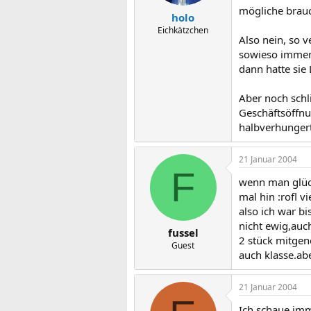
mögliche brauch
holo
Eichkätzchen
Also nein, so 
sowieso immer 
dann hatte sie 
Aber noch schl
Geschäftsöffnu
halbverhungerte
21 Januar 2004
F
wenn man glüc
mal hin :rofl v
also ich war bi
nicht ewig,auc
fussel
2 stück mitgen
Guest
auch klasse.ab
21 Januar 2004
Ich schaue imme