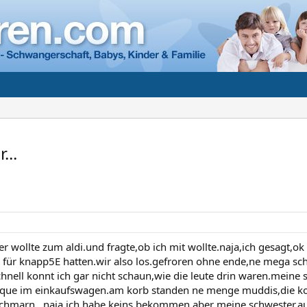
...
r wollte zum aldi.und fragte,ob ich mit wollte.naja,ich gesagt,ok
für knapp5E hatten.wir also los.gefroren ohne ende,ne mega sch
chnell konnt ich gar nicht schaun,wie die leute drin waren.meine 
rque im einkaufswagen.am korb standen ne menge muddis,die ko
hmarn...naja,ich habe keins bekommen,aber meine schwester.au