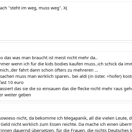
nfach "steht im weg, muss weg". X(
so das was man braucht ist meist nicht mehr da..
mmer wenn ich für die kids bodies kaufen muss..ich schick da imm
mich..der fahrt dann schon öfters zu mehreren ...
sachen muss man wirklich sparen.. bei aldi (in öster. =hofer) ko
fast 10 euro
assiert das sie die so einsauen das die flecke nicht mehr raus ge
er weiter geben
h sowieso nicht, da bekomme ich Megapanik, all die vielen Leute,
as Geld nicht wirklich zum Essen reichte. Da mache ich einen ü
drinnen dauernd übersetzen, für die Frauen, die nichts Deutsches 