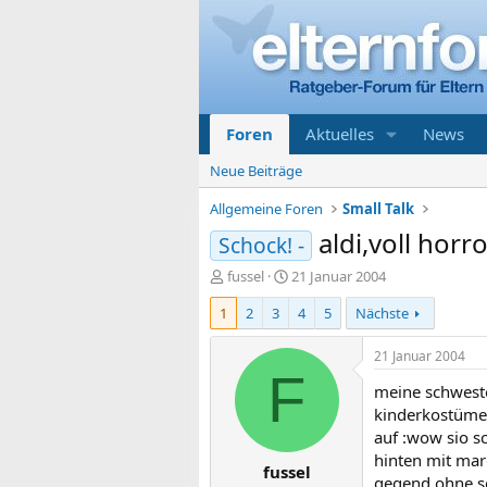
Foren
Aktuelles
News
Neue Beiträge
Allgemeine Foren
Small Talk
aldi,voll horror
Schock! -
E
E
fussel
21 Januar 2004
r
r
1
2
3
4
5
Nächste
s
s
t
t
e
e
21 Januar 2004
l
l
F
meine schweste
l
l
e
t
kinderkostüme 
r
a
auf :wow sio s
m
hinten mit ma
fussel
gegend,ohne sc