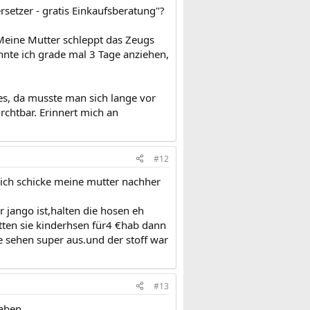
rsetzer - gratis Einkaufsberatung"?
 Meine Mutter schleppt das Zeugs
nte ich grade mal 3 Tage anziehen,
s, da musste man sich lange vor
rchtbar. Erinnert mich an
#12
ich schicke meine mutter nachher
r jango ist,halten die hosen eh
atten sie kinderhsen für4 €hab dann
e sehen super aus.und der stoff war
#13
ben.....