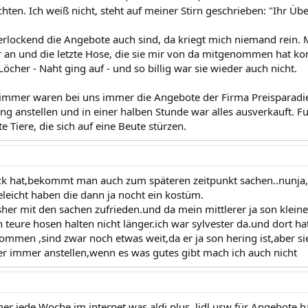
ten. Ich weiß nicht, steht auf meiner Stirn geschrieben: "Ihr Übe
verlockend die Angebote auch sind, da kriegt mich niemand rein.
an und die letzte Hose, die sie mir von da mitgenommen hat kon
Löcher - Naht ging auf - und so billig war sie wieder auch nicht.
immer waren bei uns immer die Angebote der Firma Preisparadie
ng anstellen und in einer halben Stunde war alles ausverkauft. Fu
 Tiere, die sich auf eine Beute stürzen.
k hat,bekommt man auch zum späteren zeitpunkt sachen..nunja,
ieleicht haben die dann ja nocht ein kostüm.
sher mit den sachen zufrieden.und da mein mittlerer ja son kleine
h teure hosen halten nicht länger.ich war sylvester da.und dort h
ommen ,sind zwar noch etwas weit,da er ja son hering ist,aber si
er immer anstellen,wenn es was gutes gibt mach ich auch nicht
r jede Woche im internet,was aldi,plus ,lidl usw für Angebote ha