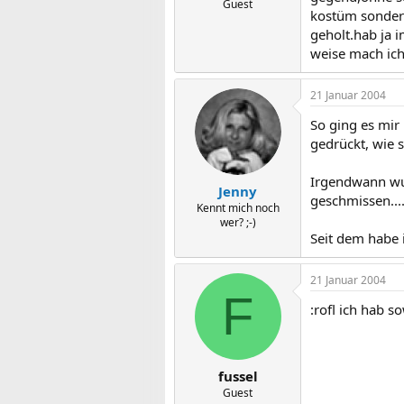
Guest
kostüm sondern
geholt.hab ja 
weise mach ich
21 Januar 2004
So ging es mir
gedrückt, wie s
Irgendwann wur
Jenny
geschmissen....
Kennt mich noch
wer? ;-)
Seit dem habe 
21 Januar 2004
F
:rofl ich hab s
fussel
Guest