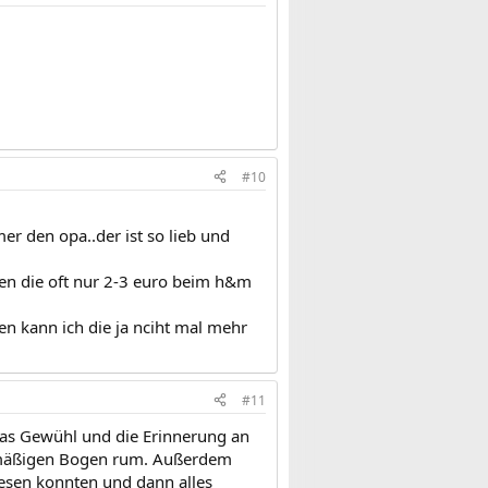
#10
er den opa..der ist so lieb und
sten die oft nur 2-3 euro beim h&m
hen kann ich die ja nciht mal mehr
#11
 das Gewühl und die Erinnerung an
bermäßigen Bogen rum. Außerdem
lesen konnten und dann alles