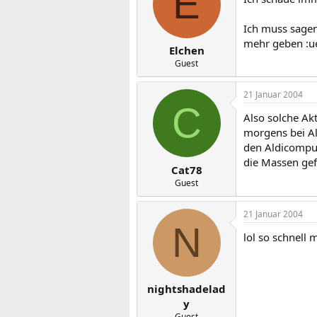
E
Ich muss sagen
mehr geben :u
Elchen
Guest
21 Januar 2004
C
Also solche Ak
morgens bei Al
den Aldicomput
die Massen gefl
Cat78
Guest
21 Januar 2004
N
lol so schnell
nightshadelad
y
Guest