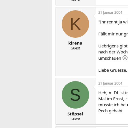
21 Januar 2004
K
"Ihr rennt ja w
Fällt mir nur g
kirena
Uebrigens gibt
Guest
nach der Woche
🙂
umschauen
Liebe Gruesse,
21 Januar 2004
S
Heh, ALDI ist i
Mal im Ernst, 
musste ich heut
Pech gehabt.
Stöpsel
Guest