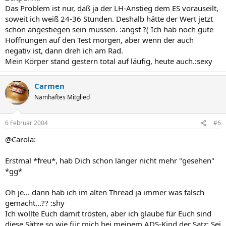
Das Problem ist nur, daß ja der LH-Anstieg dem ES vorauseilt,
soweit ich weiß 24-36 Stunden. Deshalb hätte der Wert jetzt
schon angestiegen sein müssen. :angst ?( Ich hab noch gute
Hoffnungen auf den Test morgen, aber wenn der auch
negativ ist, dann dreh ich am Rad.
Mein Körper stand gestern total auf läufig, heute auch.:sexy
Carmen
Namhaftes Mitglied
6 Februar 2004
#6
@Carola:
Erstmal *freu*, hab Dich schon länger nicht mehr "gesehen"
*gg*
Oh je... dann hab ich im alten Thread ja immer was falsch
gemacht...?? :shy
Ich wollte Euch damit trösten, aber ich glaube für Euch sind
diese Sätze so wie für mich bei meinem ADS-Kind der Satz: Sei