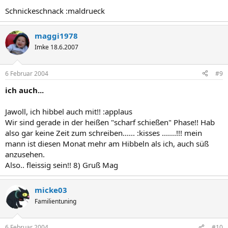
Schnickeschnack :maldrueck
maggi1978
Imke 18.6.2007
6 Februar 2004
#9
ich auch...
Jawoll, ich hibbel auch mit!! :applaus
Wir sind gerade in der heißen "scharf schießen" Phase!! Hab
also gar keine Zeit zum schreiben...... :kisses .......!!! mein
mann ist diesen Monat mehr am Hibbeln als ich, auch süß
anzusehen.
Also.. fleissig sein!! 8) Gruß Mag
micke03
Familientuning
6 Februar 2004
#10