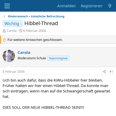
Anmelden
Registrieren
Kinderwunsch + künstliche Befruchtung
Hibbel-Thread
Wichtig -
E
E
Carola
6 Februar 2004
r
r
s
Für weitere Antworten geschlossen.
s
t
t
e
e
Carola
l
l
l
Moderatorin Schule
l
Teammitglied
e
t
r
a
6 Februar 2004
#1
m
Uch bin auch dafür, dass die KiWu-Hibbeler hier bleiben.
Früher hatten wir hier einen Hibbel-Thread. Da konnte man
sich eintragen, wenn man auf die Schwangerschaft gewartet
hat.
DIES SOLL DER NEUE HIBBEL-THREAD SEIN!!!!