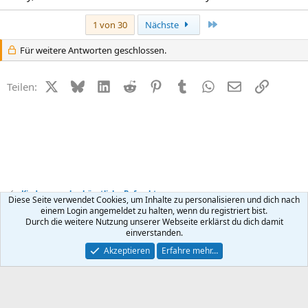
Letzte
1 von 30
Nächste
Für weitere Antworten geschlossen.
X (Twitter)
Bluesky
LinkedIn
Reddit
Pinterest
Tumblr
WhatsApp
E-Mail
Link
Teilen:
Kinderwunsch + künstliche Befruchtung
Diese Seite verwendet Cookies, um Inhalte zu personalisieren und dich nach
einem Login angemeldet zu halten, wenn du registriert bist.
Durch die weitere Nutzung unserer Webseite erklärst du dich damit
Kontakt
Nutzungsbedingungen
Datenschutz
Hilfe
R
einverstanden.
S
S
®
Community platform by XenForo
© 2010-2026 XenForo Ltd.
Akzeptieren
Erfahre mehr…