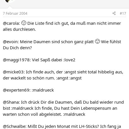
7 Februar 2004
#17
🙂
@carola:
Die Liste find ich gut, da muß man nicht immer
alles durchlesen.
🙂
@evoin: Meine Daumen sind schon ganz platt
Wie fühlst
Du Dich denn?
@maggi1978: Viel Sapß dabei :love2
@micke03: Ich finde auch, der :angst sieht total hibbelig aus,
der wackelt so schön rum. :angst :angst
@experten69: :maldrueck
@Shana: Ich drück Dir die Daumen, daß Du bald wieder rund
bist :maldrueck Ich finde, Du hast Dein Lebenspensum an
warten schon voll abgeleistet. :maldrueck
@Schwalbe: Mißt Du jeden Monat mit LH-Sticks? Ich fang ja