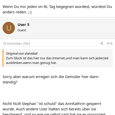
Wenn Du mir jeden im RL Tag begegnen würdest, würdest Du
anders reden. ;-)
User 5
U
Guest
18 Dezember 2003
#18
Original von danielad
Zum Glück ist das hier nur das Internet,und man kann sich jederzeit
ausklinken.wenn man genug hat.
Sorry aber warum erregen sich die Gemüter hier dann
ständig?
Nicht NUR Stephan "ist schuld" das AnnKathrin gesperrt
wurde. Auch andere User hatten sich bereits über sie
beschwerd, und so wie sie selbst sagt hat sie es provoziert .....