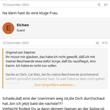
18 Dezember 2003
#9
Na dann hast du eine kluge Frau.
Elchen
E
Guest
18 Dezember 2003
#10
Original von Stephan
Ihr müsst mir glauben, das habe ich nicht gewollt, dáß ich mit
meiner Beschwerde etwa dafür Sorge, daß Du rausfliegst, Ann
Katrin. Ich hätte es nicht tun sollen.
Danke an Dich, Cat Max, die Du meine Beschwerde anscheinend
wirklich gründlich bearbeitet hast. So weit hätte es aber nicht gehen
brauchen.
Zum Vergrößern anklicken....
Es macht mich traurig zu sehen, AK, wie Du Dich selber am meisten
bemitleidest, denn in 2 Tagen schon redet hier keiner mehr von
Schade,daß eine der Userinnen weg ist,die Dich durchschaut
Deiner schlimmen Situation.
hat..bin ich jetzt bald die nächste???
Vielleicht findest Du ja dann deinem Namen an der Spitze,ist