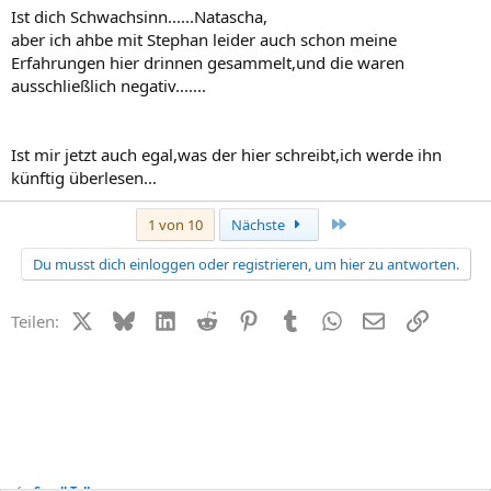
Ist dich Schwachsinn......Natascha,
aber ich ahbe mit Stephan leider auch schon meine
Erfahrungen hier drinnen gesammelt,und die waren
ausschließlich negativ.......
Ist mir jetzt auch egal,was der hier schreibt,ich werde ihn
künftig überlesen...
Letzte
1 von 10
Nächste
Du musst dich einloggen oder registrieren, um hier zu antworten.
X (Twitter)
Bluesky
LinkedIn
Reddit
Pinterest
Tumblr
WhatsApp
E-Mail
Link
Teilen:
Small Talk