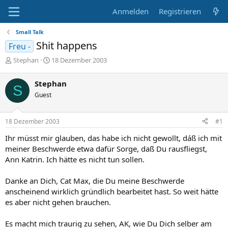
Anmelden
Registrieren
Small Talk
Shit happens
Freu -
E
E
Stephan
18 Dezember 2003
r
r
s
s
Stephan
S
t
t
Guest
e
e
l
l
l
l
18 Dezember 2003
#1
e
t
r
a
Ihr müsst mir glauben, das habe ich nicht gewollt, dáß ich mit
m
meiner Beschwerde etwa dafür Sorge, daß Du rausfliegst,
Ann Katrin. Ich hätte es nicht tun sollen.
Danke an Dich, Cat Max, die Du meine Beschwerde
anscheinend wirklich gründlich bearbeitet hast. So weit hätte
es aber nicht gehen brauchen.
Es macht mich traurig zu sehen, AK, wie Du Dich selber am