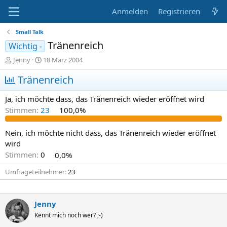
Anmelden
Registrieren
Small Talk
Tränenreich
Wichtig -
E
E
Jenny
18 März 2004
r
r
s
Tränenreich
s
t
t
e
e
Ja, ich möchte dass, das Tränenreich wieder eröffnet wird
l
l
Stimmen:
23
100,0%
l
l
e
t
r
a
Nein, ich möchte nicht dass, das Tränenreich wieder eröffnet
m
wird
Stimmen:
0
0,0%
Umfrageteilnehmer
23
Jenny
Kennt mich noch wer? ;-)