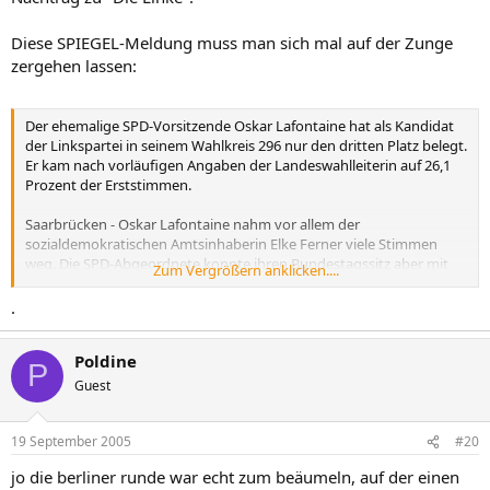
Diese SPIEGEL-Meldung muss man sich mal auf der Zunge
zergehen lassen:
Der ehemalige SPD-Vorsitzende Oskar Lafontaine hat als Kandidat
der Linkspartei in seinem Wahlkreis 296 nur den dritten Platz belegt.
Er kam nach vorläufigen Angaben der Landeswahlleiterin auf 26,1
Prozent der Erststimmen.
Saarbrücken - Oskar Lafontaine nahm vor allem der
sozialdemokratischen Amtsinhaberin Elke Ferner viele Stimmen
weg. Die SPD-Abgeordnete konnte ihren Bundestagssitz aber mit
Zum Vergrößern anklicken....
33,8 Prozent knapp verteidigen, sie verlor im Vergleich zur letzten
Wahl 18,4 Prozentpunkte. Das zweitbeste Ergebnis erreichte CDU-
.
Kandidatin Annette Hübinger mit 29 Prozent der Erststimmen
Poldine
P
Guest
19 September 2005
#20
jo die berliner runde war echt zum beäumeln, auf der einen