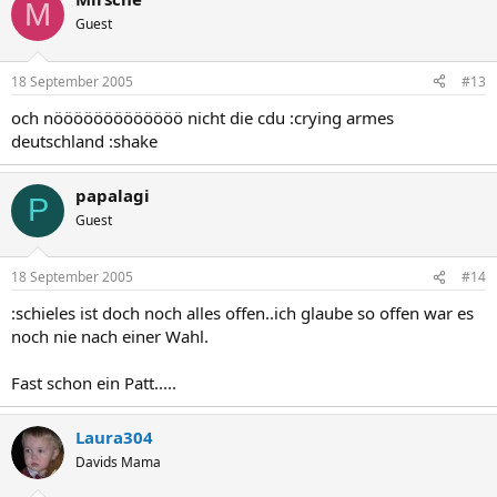
M
Guest
18 September 2005
#13
och nööööööööööööö nicht die cdu :crying armes
deutschland :shake
papalagi
P
Guest
18 September 2005
#14
:schieles ist doch noch alles offen..ich glaube so offen war es
noch nie nach einer Wahl.
Fast schon ein Patt.....
Laura304
Davids Mama