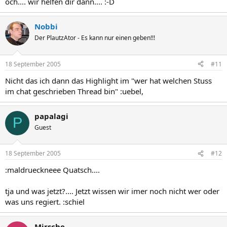
och.... wir helfen dir dann.... :-D
Nobbi
Der PlautzAtor - Es kann nur einen geben!!!
18 September 2005
#11
Nicht das ich dann das Highlight im "wer hat welchen Stuss
im chat geschrieben Thread bin" :uebel,
papalagi
P
Guest
18 September 2005
#12
:maldrueckneee Quatsch....
tja und was jetzt?.... Jetzt wissen wir imer noch nicht wer oder
was uns regiert. :schiel
Mirsche