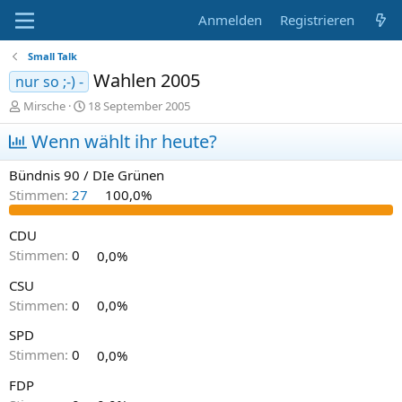
Anmelden
Registrieren
Small Talk
Wahlen 2005
nur so ;-) -
E
E
Mirsche
18 September 2005
r
r
s
Wenn wählt ihr heute?
s
t
t
e
e
Bündnis 90 / DIe Grünen
l
l
Stimmen:
27
100,0%
l
l
e
t
r
a
CDU
m
Stimmen:
0
0,0%
CSU
Stimmen:
0
0,0%
SPD
Stimmen:
0
0,0%
FDP