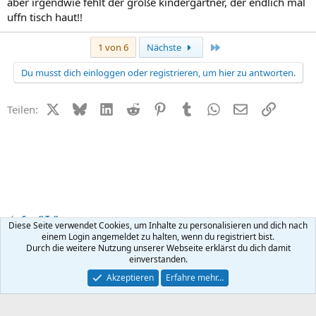
aber irgendwie fehlt der große kindergärtner, der endlich mal
uffn tisch haut!!
Letzte
1 von 6
Nächste
Du musst dich einloggen oder registrieren, um hier zu antworten.
X (Twitter)
Bluesky
LinkedIn
Reddit
Pinterest
Tumblr
WhatsApp
E-Mail
Link
Teilen:
Small Talk
Diese Seite verwendet Cookies, um Inhalte zu personalisieren und dich nach
einem Login angemeldet zu halten, wenn du registriert bist.
Durch die weitere Nutzung unserer Webseite erklärst du dich damit
Kontakt
Nutzungsbedingungen
Datenschutz
Hilfe
R
einverstanden.
S
S
®
Community platform by XenForo
© 2010-2026 XenForo Ltd.
Akzeptieren
Erfahre mehr…