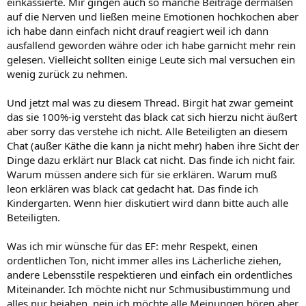
einkassierte. Mir gingen auch so manche Beiträge dermaßen
auf die Nerven und ließen meine Emotionen hochkochen aber
ich habe dann einfach nicht drauf reagiert weil ich dann
ausfallend geworden währe oder ich habe garnicht mehr rein
gelesen. Vielleicht sollten einige Leute sich mal versuchen ein
wenig zurück zu nehmen.
Und jetzt mal was zu diesem Thread. Birgit hat zwar gemeint
das sie 100%-ig versteht das black cat sich hierzu nicht äußert
aber sorry das verstehe ich nicht. Alle Beteiligten an diesem
Chat (außer Käthe die kann ja nicht mehr) haben ihre Sicht der
Dinge dazu erklärt nur Black cat nicht. Das finde ich nicht fair.
Warum müssen andere sich für sie erklären. Warum muß
leon erklären was black cat gedacht hat. Das finde ich
Kindergarten. Wenn hier diskutiert wird dann bitte auch alle
Beteiligten.
Was ich mir wünsche für das EF: mehr Respekt, einen
ordentlichen Ton, nicht immer alles ins Lächerliche ziehen,
andere Lebensstile respektieren und einfach ein ordentliches
Miteinander. Ich möchte nicht nur Schmusibustimmung und
alles nur bejahen, nein ich möchte alle Meinungen hören aber