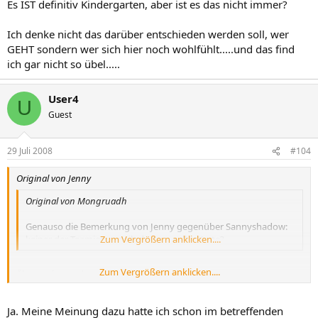
Es IST definitiv Kindergarten, aber ist es das nicht immer?
Ich denke nicht das darüber entschieden werden soll, wer
GEHT sondern wer sich hier noch wohlfühlt.....und das find
ich gar nicht so übel.....
User4
U
Guest
29 Juli 2008
#104
Original von Jenny
Original von Mongruadh
Genauso die Bemerkung von Jenny gegenüber Sannyshadow:
keiner der Teamies verteilt dort ne gelbe Karte?
Zum Vergrößern anklicken....
Zum Vergrößern anklicken....
Ähm meintest du mich?
Ja. Meine Meinung dazu hatte ich schon im betreffenden