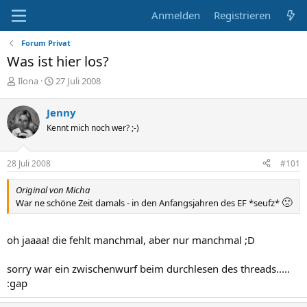
Anmelden
Registrieren
Forum Privat
Was ist hier los?
E
E
Ilona
27 Juli 2008
r
r
s
s
Jenny
t
t
Kennt mich noch wer? ;-)
e
e
l
l
l
l
28 Juli 2008
#101
e
t
r
a
Original von Micha
m
🙁
War ne schöne Zeit damals - in den Anfangsjahren des EF *seufz*
oh jaaaa! die fehlt manchmal, aber nur manchmal ;D
sorry war ein zwischenwurf beim durchlesen des threads.....
:gap