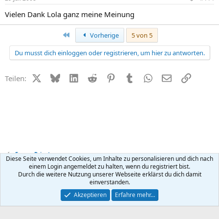
Vielen Dank Lola ganz meine Meinung
Erste
Vorherige
5 von 5
Du musst dich einloggen oder registrieren, um hier zu antworten.
X (Twitter)
Bluesky
LinkedIn
Reddit
Pinterest
Tumblr
WhatsApp
E-Mail
Link
Teilen:
Forum Privat
Diese Seite verwendet Cookies, um Inhalte zu personalisieren und dich nach
einem Login angemeldet zu halten, wenn du registriert bist.
Durch die weitere Nutzung unserer Webseite erklärst du dich damit
Kontakt
Nutzungsbedingungen
Datenschutz
Hilfe
R
einverstanden.
S
S
®
Community platform by XenForo
© 2010-2026 XenForo Ltd.
Akzeptieren
Erfahre mehr…