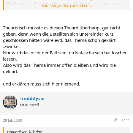
Black cat nicht. Das finde ich nicht fair. Warum müssen andere sich
Zum Vergrößern anklicken....
für sie erklären. Warum muß leon erklären was black cat gedacht
hat. Das finde ich Kindergarten. Wenn hier diskutiert wird dann
bitte auch alle Beteiligten.
Theoretisch müsste es diesen Theard überhaupt gar nicht
geben, denn wenn die Beteiliten sich untereinder kurz
geschlossen hätten wäre evtl. das Thema schon geklärt.
:zwinker:
Nur wird das nicht der Fall sein, da Natascha sich hat löschen
lassen.
Also wird das Thema immer offen bleiben und wird nie
geklärt.
und erklären muss sich hier niemand.
freddilysie
Urlaubsreif
29 Juli 2008
#111
Original von kukulux