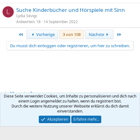
Suche Kinderbücher und Hörspiele mit Sinn
L
Lydia Sevigc
Antworten
18
14 September 2022
Erste
Letzte
Vorherige
3 von 108
Nächste
Du musst dich einloggen oder registrieren, um hier zu schreiben.
Allgemeine Foren
Diese Seite verwendet Cookies, um Inhalte zu personalisieren und dich nach
einem Login angemeldet zu halten, wenn du registriert bist.
Durch die weitere Nutzung unserer Webseite erklärst du dich damit
Kontakt
Nutzungsbedingungen
Datenschutz
Hilfe
R
einverstanden.
S
S
®
Community platform by XenForo
© 2010-2026 XenForo Ltd.
Akzeptieren
Erfahre mehr…