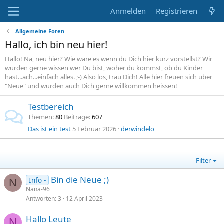
Anmelden
Registrieren
Allgemeine Foren
Hallo, ich bin neu hier!
Hallo! Na, neu hier? Wie wäre es wenn du Dich hier kurz vorstellst? Wir
würden gerne wissen wer Du bist, woher du kommst, ob du Kinder
hast...ach...einfach alles. ;-) Also los, trau Dich! Alle hier freuen sich über
"Neue" und würden auch Dich gerne willkommen heissen!
Testbereich
Themen
80
Beiträge
607
Das ist ein test
5 Februar 2026
derwindelo
Filter
Bin die Neue ;)
Info -
N
Nana-96
Antworten
3
12 April 2023
Hallo Leute
N