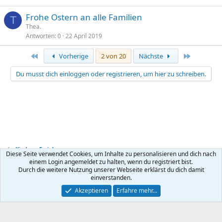
Frohe Ostern an alle Familien
T
Thea.
Antworten
0
22 April 2019
Erste
Letzte
Vorherige
2 von 20
Nächste
Du musst dich einloggen oder registrieren, um hier zu schreiben.
Kinder + Erziehung
Diese Seite verwendet Cookies, um Inhalte zu personalisieren und dich nach
einem Login angemeldet zu halten, wenn du registriert bist.
Durch die weitere Nutzung unserer Webseite erklärst du dich damit
Kontakt
Nutzungsbedingungen
Datenschutz
Hilfe
R
einverstanden.
S
S
®
Community platform by XenForo
© 2010-2026 XenForo Ltd.
Akzeptieren
Erfahre mehr…