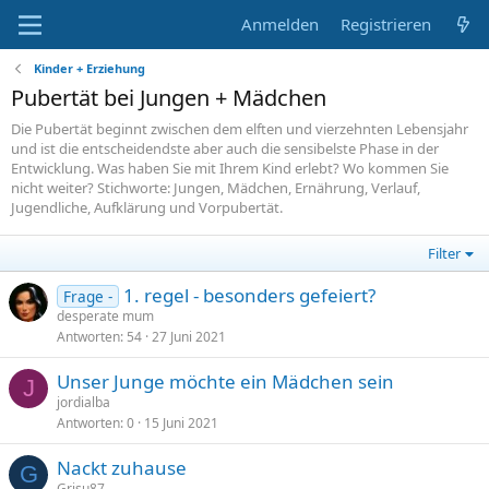
Anmelden
Registrieren
Kinder + Erziehung
Pubertät bei Jungen + Mädchen
Die Pubertät beginnt zwischen dem elften und vierzehnten Lebensjahr
und ist die entscheidendste aber auch die sensibelste Phase in der
Entwicklung. Was haben Sie mit Ihrem Kind erlebt? Wo kommen Sie
nicht weiter? Stichworte: Jungen, Mädchen, Ernährung, Verlauf,
Jugendliche, Aufklärung und Vorpubertät.
Filter
1. regel - besonders gefeiert?
Frage -
desperate mum
Antworten
54
27 Juni 2021
Unser Junge möchte ein Mädchen sein
J
jordialba
Antworten
0
15 Juni 2021
Nackt zuhause
G
Grisu87