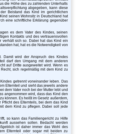
raus die Höhe des zu zahlenden Unterhalts
haltsverpflichtung abgegeben, kann diese
t der Beistand das Kind im gerichtlichen
 Kind seinen Wohnsitz in Deutschland hat
urch eine schriftliche Erklärung gegenüber
rsagen es dem Vater des Kindes, seinen
igen Kontakts und des vertrauensvollen
r verhält sich so. Dabei hat das Kind ein
standen hat, hat es die Notwendigkeit von
t. Damit wird der Anspruch des Kindes
rnteil darf den Umgang mit dem anderen
cht auf Dritte ausgeweitet wird. Wenn es
 Recht, sich regelmäßig mit dem Kind zu
Kindes getrennt voneinander leben. Das
m Elternteil und sieht das jeweils andere
ei dem Vater noch bei der Mutter lebt und
 dass angenommen wird, dass das Kind den
n zu können. Es heißt im Gesetz außerdem,
 Pflicht des Elternteils, bei dem das Kind
it dem Kind zu pflegen. Dabei soll jede
ft, so kann das Familiengericht zu Hilfe
ukunft aussehen sollen. Bedacht werden
aßgeblich ist daher immer das Wohl des
em Elternteil oder sogar mit beiden zu