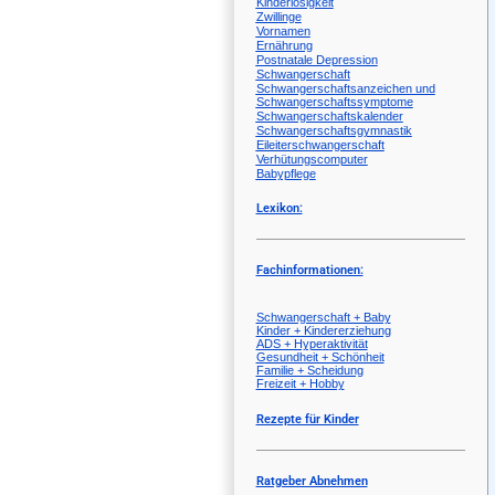
Kinderlosigkeit
Zwillinge
Vornamen
Ernährung
Postnatale Depression
Schwangerschaft
Schwangerschaftsanzeichen und
Schwangerschaftssymptome
Schwangerschaftskalender
Schwangerschaftsgymnastik
Eileiterschwangerschaft
Verhütungscomputer
Babypflege
Lexikon:
Fachinformationen:
Schwangerschaft + Baby
Kinder + Kindererziehung
ADS + Hyperaktivität
Gesundheit + Schönheit
Familie + Scheidung
Freizeit + Hobby
Rezepte für Kinder
Ratgeber Abnehmen