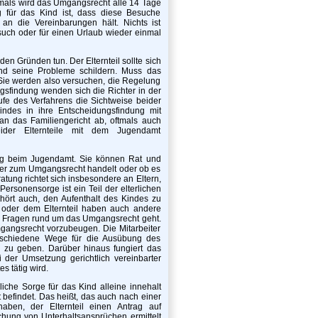
mals wird das Umgangsrecht alle 14 Tage
g für das Kind ist, dass diese Besuche
 an die Vereinbarungen hält. Nichts ist
uch oder für einen Urlaub wieder einmal
 Gründen tun. Der Elternteil sollte sich
nd seine Probleme schildern. Muss das
 Sie werden also versuchen, die Regelung
ngsfindung wenden sich die Richter in der
fe des Verfahrens die Sichtweise beider
ndes in ihre Entscheidungsfindung mit
n das Familiengericht ab, oftmals auch
ider Elternteile mit dem Jugendamt
tung beim Jugendamt. Sie können Rat und
der zum Umgangsrecht handelt oder ob es
ung richtet sich insbesondere an Eltern,
ersonensorge ist ein Teil der elterlichen
ehört auch, den Aufenthalt des Kindes zu
oder dem Elternteil haben auch andere
m Fragen rund um das Umgangsrecht geht.
mgangsrecht vorzubeugen. Die Mitarbeiter
erschiedene Wege für die Ausübung des
n zu geben. Darüber hinaus fungiert das
 der Umsetzung gerichtlich vereinbarter
s tätig wird.
liche Sorge für das Kind alleine innehalt
befindet. Das heißt, das auch nach einer
ben, der Elternteil einen Antrag auf
chung von Unterhaltsansprüchen ermittelt