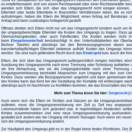
es empfehlenswert, sich von einem Rechtsanwalt oder einer Rechtsanwältin berat
wenden sich Eltern, die sich über das Umgangsrecht nicht einigen können, a
Elternteil oder beide Elternteile in finanziellen Verhältnissen leben, die es ni
aufzubringen, haben die Eltern die Möglichkeit, einen Antrag auf Beratungs- u
Antrag wird beim zuständigen Amtsgericht gestellt.
Oftmals streiten sich Eltern nicht nur um das Umgangsrecht sondern auch um d
der umgangsberechtigte Elternteil die Kosten des Umgangs zu tragen. Dazu g
Übernachtungskosten, oder auch Fahrtkosten. Die Kosten werden nicht 
beim
Ehegattenunterhalt
berücksichtigt. In den Unterhaltstabellen der Oberla
Berliner Tabelle) wird allerdings bei den Bemessungsgrenzen davon a
barunterhaltspflichtigen Elternteil zeitweise aufhält. Kosten des Umgangs könn
werden. Sie sind nach geltendem Recht durch das
Kindergeld
bzw. durch die Kin
Eltern, die sich über das Umgangsrecht außergerichtlich einigen möchten, k
Ausübung des Umgangsrechts nach einer Trennung oder Scheidung aufstellen u
sie ihre Abmachung, wie sie die Umgangskontakte nach einer Trennung o
Umgangsvereinbarung beinhaltet Absprachen zum Umgang mit den zum Umg
Kindes. Dazu werden alle Bezugspersonen angehört und dann gemeinsam die V
des Kindes kann das Kind bei der Gestaltung der Kontakte mit einbezogen we
allerdings auch im Nachhinein zu Konflikten kommen, die das Einschalten des Fam
Mehr zum Thema lesen Sie hier:
Sorgerecht
|
U
Auch wenn sich die Eltern im Großen und Ganzen an die Umgangsvereinbarun
auftreten, muss die Umgangsvereinbarung von Zeit zu Zeit neu angepasst
Lebensumstände haben sich geändert usw. In regelmäßigen Abständen sollte
Kindes zusammensetzen und eine neue Umgangsvereinbarung aushandeln. 
gestaltet sich anders wie der Umgang mit einem Teenager. Auch wenn ein neuer 
sich die Umgangsvereinbarung ändern.
Zur Häufigkeit des Umgangs gibt es in der Regel keine festen Richtlinien. Der B