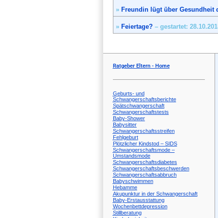
»
Freundin lügt über Gesundheit 
»
Feiertage?
– gestartet: 28.10.20
Ratgeber Eltern - Home
Geburts- und
Schwangerschaftsberichte
Spätschwangerschaft
Schwangerschaftstests
Baby-Shower
Babysitter
Schwangerschaftsstreifen
Fehlgeburt
Plötzlicher Kindstod – SIDS
Schwangerschaftsmode –
Umstandsmode
Schwangerschaftsdiabetes
Schwangerschaftsbeschwerden
Schwangerschaftsabbruch
Babyschwimmen
Hebamme
Akupunktur in der Schwangerschaft
Baby-Erstausstattung
Wochenbettdepression
Stillberatung