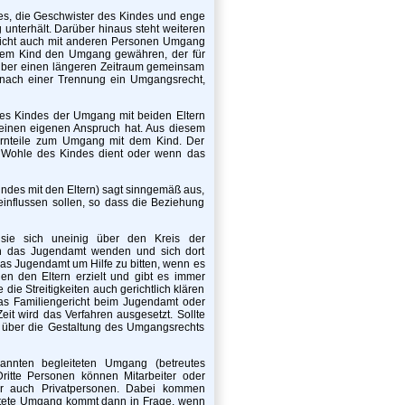
des, die Geschwister des Kindes und enge
unterhält. Darüber hinaus steht weiteren
 nicht auch mit anderen Personen Umgang
t dem Kind den Umgang gewähren, der für
il über einen längeren Zeitraum gemeinsam
ch nach einer Trennung ein Umgangsrecht,
s Kindes der Umgang mit beiden Eltern
 einen eigenen Anspruch hat. Aus diesem
lternteile zum Umgang mit dem Kind. Der
 Wohle des Kindes dient oder wenn das
des mit den Eltern) sagt sinngemäß aus,
einflussen sollen, so dass die Beziehung
sie sich uneinig über den Kreis der
an das Jugendamt wenden und sich dort
das Jugendamt um Hilfe zu bitten, wenn es
n den Eltern erzielt und gibt es immer
ie Streitigkeiten auch gerichtlich klären
 das Familiengericht beim Jugendamt oder
eit wird das Verfahren ausgesetzt. Sollte
s über die Gestaltung des Umgangsrechts
annten begleiteten Umgang (betreutes
ritte Personen können Mitarbeiter oder
ber auch Privatpersonen. Dabei kommen
leitete Umgang kommt dann in Frage, wenn