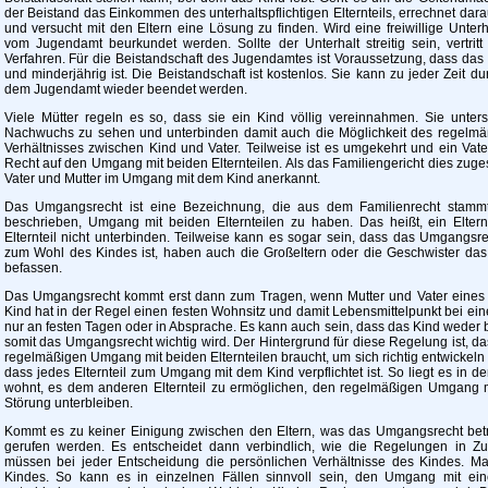
der Beistand das Einkommen des unterhaltspflichtigen Elternteils, errechnet da
und versucht mit den Eltern eine Lösung zu finden. Wird eine freiwillige Unter
vom Jugendamt beurkundet werden. Sollte der Unterhalt streitig sein, vertrit
Verfahren. Für die Beistandschaft des Jugendamtes ist Voraussetzung, dass das
und minderjährig ist. Die Beistandschaft ist kostenlos. Sie kann zu jeder Zeit d
dem Jugendamt wieder beendet werden.
Viele Mütter regeln es so, dass sie ein Kind völlig vereinnahmen. Sie unte
Nachwuchs zu sehen und unterbinden damit auch die Möglichkeit des regelmäß
Verhältnisses zwischen Kind und Vater. Teilweise ist es umgekehrt und ein Vate
Recht auf den Umgang mit beiden Elternteilen. Als das Familiengericht dies zuge
Vater und Mutter im Umgang mit dem Kind anerkannt.
Das Umgangsrecht ist eine Bezeichnung, die aus dem Familienrecht stamm
beschrieben, Umgang mit beiden Elternteilen zu haben. Das heißt, ein Elte
Elternteil nicht unterbinden. Teilweise kann es sogar sein, dass das Umgangsre
zum Wohl des Kindes ist, haben auch die Großeltern oder die Geschwister das
befassen.
Das Umgangsrecht kommt erst dann zum Tragen, wenn Mutter und Vater eines 
Kind hat in der Regel einen festen Wohnsitz und damit Lebensmittelpunkt bei eine
nur an festen Tagen oder in Absprache. Es kann auch sein, dass das Kind weder b
somit das Umgangsrecht wichtig wird. Der Hintergrund für diese Regelung ist,
regelmäßigen Umgang mit beiden Elternteilen braucht, um sich richtig entwickel
dass jedes Elternteil zum Umgang mit dem Kind verpflichtet ist. So liegt es in der
wohnt, es dem anderen Elternteil zu ermöglichen, den regelmäßigen Umgang m
Störung unterbleiben.
Kommt es zu keiner Einigung zwischen den Eltern, was das Umgangsrecht betrif
gerufen werden. Es entscheidet dann verbindlich, wie die Regelungen in Z
müssen bei jeder Entscheidung die persönlichen Verhältnisse des Kindes. M
Kindes. So kann es in einzelnen Fällen sinnvoll sein, den Umgang mit ein