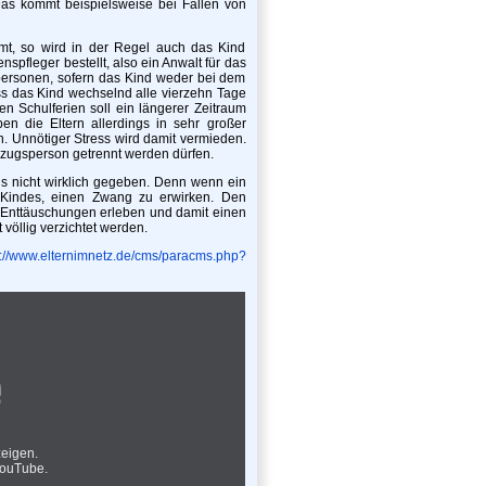
s kommt beispielsweise bei Fällen von
mt, so wird in der Regel auch das Kind
enspfleger bestellt, also ein Anwalt für das
personen, sofern das Kind weder bei dem
ss das Kind wechselnd alle vierzehn Tage
n Schulferien soll ein längerer Zeitraum
n die Eltern allerdings in sehr großer
n. Unnötiger Stress wird damit vermieden.
Bezugsperson getrennt werden dürfen.
gs nicht wirklich gegeben. Denn wenn ein
 Kindes, einen Zwang zu erwirken. Den
 Enttäuschungen erleben und damit einen
öllig verzichtet werden.
s://www.elternimnetz.de/cms/paracms.php?
zeigen.
YouTube
.