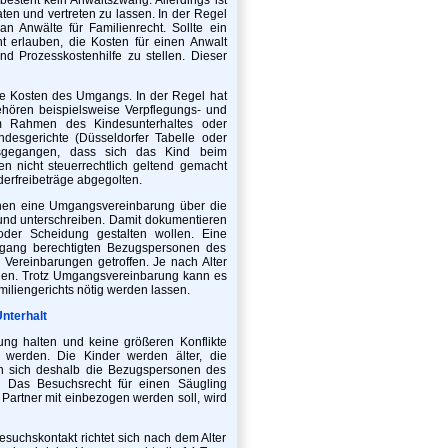
en und vertreten zu lassen. In der Regel
n Anwälte für Familienrecht. Sollte ein
cht erlauben, die Kosten für einen Anwalt
nd Prozesskostenhilfe zu stellen. Dieser
ie Kosten des Umgangs. In der Regel hat
ehören beispielsweise Verpflegungs- und
im Rahmen des Kindesunterhaltes oder
ndesgerichte (Düsseldorfer Tabelle oder
usgegangen, dass sich das Kind beim
en nicht steuerrechtlich geltend gemacht
derfreibeträge abgegolten.
önnen eine Umgangsvereinbarung über die
nd unterschreiben. Damit dokumentieren
der Scheidung gestalten wollen. Eine
ang berechtigten Bezugspersonen des
ereinbarungen getroffen. Je nach Alter
rden. Trotz Umgangsvereinbarung kann es
iliengerichts nötig werden lassen.
nterhalt
g halten und keine größeren Konflikte
 werden. Die Kinder werden älter, die
n sich deshalb die Bezugspersonen des
Das Besuchsrecht für einen Säugling
Partner mit einbezogen werden soll, wird
esuchskontakt richtet sich nach dem Alter