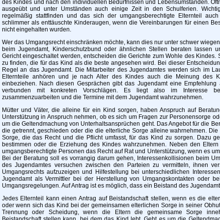
des Kindes und nach den individuellen Bedürfnissen und Lebensumständen. Oft
ausgeübt und unter Umständen auch einige Zeit in den Schulferien. Wichti
regelmäßig stattfinden und das sich der umgangsberechtigte Elternteil auch
schlimmer als enttäuschte Kinderaugen, wenn die Vereinbarungen für einen Bes
nicht eingehalten wurden.
Wer das Umgangsrecht einschränken möchte, kann dies nur unter schwer wiegenden
beim Jugendamt, Kinderschutzbund oder ähnlichen Stellen beraten lassen u
Gericht eingeschaltet werden, entscheiden die Gerichte zum Wohle des Kindes.
zu finden, die für das Kind als die beste angesehen wird. Bei dieser Entscheidu
Regel an das Jugendamt. Die Mitarbeiter des Jugendamtes werden sich im Lau
Elternteile anhören und je nach Alter des Kindes auch die Meinung des Ki
einbeziehen. Nach diesen Gesprächen gibt das Jugendamt eine Empfehlung a
verbunden mit konkreten Vorschlägen. Es liegt also im Interesse be
zusammenzuarbeiten und die Termine mit dem Jugendamt wahrzunehmen.
Mütter und Väter, die alleine für ein Kind sorgen, haben Anspruch auf Bera
Unterstützung in Anspruch nehmen, ob es sich um Fragen zur Personensorge o
um die Geltendmachung von Unterhaltsansprüchen geht. Das Angebot für die Berat
die getrennt, geschieden oder die die elterliche Sorge alleine wahrnehmen. Die P
Sorge, die das Recht und die Pflicht umfasst, für das Kind zu sorgen. Dazu g
bestimmen oder die Erziehung des Kindes wahrzunehmen. Neben den Eltern 
umgangsberechtigte Personen das Recht auf Rat und Unterstützung, wenn es u
Bei der Beratung soll es vorrangig darum gehen, Interessenkollisionen beim U
des Jugendamtes versuchen zwischen den Parteien zu vermitteln, ihnen v
Umgangsrechts aufzuzeigen und Hilfestellung bei unterschiedlichen Interesse
Jugendamt als Vermittler bei der Herstellung von Umgangskontakten oder bei
Umgangsregelungen. Auf Antrag ist es möglich, dass ein Beistand des Jugendamte
Jedes Elternteil kann einen Antrag auf Beistandschaft stellen, wenn es die elter
oder wenn sich das Kind bei der gemeinsamen elterlichen Sorge in seiner Obhut 
Trennung oder Scheidung, wenn die Eltern die gemeinsame Sorge inneha
Beistandschaft stellen kann, bei dem das Kind lebt. Geht es um die Geltendma