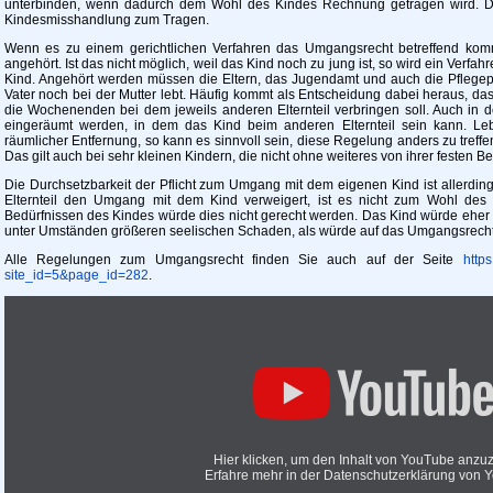
unterbinden, wenn dadurch dem Wohl des Kindes Rechnung getragen wird. Da
Kindesmisshandlung zum Tragen.
Wenn es zu einem gerichtlichen Verfahren das Umgangsrecht betreffend kom
angehört. Ist das nicht möglich, weil das Kind noch zu jung ist, so wird ein Verfahr
Kind. Angehört werden müssen die Eltern, das Jugendamt und auch die Pflege
Vater noch bei der Mutter lebt. Häufig kommt als Entscheidung dabei heraus, da
die Wochenenden bei dem jeweils anderen Elternteil verbringen soll. Auch in de
eingeräumt werden, in dem das Kind beim anderen Elternteil sein kann. Lebe
räumlicher Entfernung, so kann es sinnvoll sein, diese Regelung anders zu treffe
Das gilt auch bei sehr kleinen Kindern, die nicht ohne weiteres von ihrer festen 
Die Durchsetzbarkeit der Pflicht zum Umgang mit dem eigenen Kind ist allerdin
Elternteil den Umgang mit dem Kind verweigert, ist es nicht zum Wohl des
Bedürfnissen des Kindes würde dies nicht gerecht werden. Das Kind würde eher
unter Umständen größeren seelischen Schaden, als würde auf das Umgangsrecht v
Alle Regelungen zum Umgangsrecht finden Sie auch auf der Seite
http
site_id=5&page_id=282
.
Hier klicken, um den Inhalt von YouTube anzu
Erfahre mehr in der
Datenschutzerklärung von 