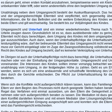
es darum geht, einen ersten Kontakt anzubahnen, beispielsweise wenn ein Klein
unbekannten Vater trifft, oder wenn anderenfalls ohne den begleiteten Umgang d
Unabhängig neben dem Umgangsrecht besteht der Auskunftsanspruch. Das heißt
und der umgangsberechtigte Elternteil sind verpflichtet, sich gegenseitig übe
Informationen, die für das Befinden und die weitere Entwicklung des Kindes wesen
beide Eltern und gilt wechselseitig. Sie besteht bis zur Volljährigkeit des Kindes.
Umgangsrecht und
Unterhalt
sind ein immer wiederkehrendes Thema nach Tr
Urteile zeugen davon. Grundsätzlich ist es so, dass ausbleibende oder zu ger
Elternteil nicht dazu berechtigen, dem Umgang des Kindes mit dem umgangsbere
gar auszuschließen. Auch dann, wenn der Unterhaltspflichtige die Unterhaltszahlu
leistungsfähig wäre, darf der betreuende Elternteil das Umgangsrecht nicht ver
muss vor Gericht eingeklagt oder im Zuge der Zwangsvollstreckung vollstreckt 
Recht des Kindes auf Umgang bezieht, darf es keinerlei Verknüpfung von Unter
Im Übrigen ist auch der Unterhaltspflichtige nicht dazu berechtigt, die Unterha
machen oder von der Einhaltung der Umgangskontakte. Umgangsrecht und Unter
voneinander. Die Interessen des Kindes sollten immer vorrangig betrachtet we
unabhängig vom Umgang, in der festgelegten Höhe zu zahlen. Geht es um Eheg
werden, wenn es sich um eine andauernde und schuldhafte Vereitelung des Um
dies durch die Gerichte entschieden. Die Pflicht zur Unterhaltszahlung für
bestehen.
Wenn sich die Konflikte nicht außergerichtlich klären lassen, kann das Familienge
Eltern vor dem Beginn des Prozesses nicht durch geeignete Stellen haben berate
Regel das Verfahren erst einmal aussetzen, um den Eltern die Gelegenheit z
nehmen oder sich außergerichtlich beraten zu lassen. Die Mediation ist dazu geda
dem Konflikt darstellen können und mit einem Mediator über Lösungsmöglichkei
einer außergerichtlichen Einigung ausgeschöpft sein und konnten sich die Elter
wird das Familiengericht entscheiden.
Sollte es Streitigkeiten um das Umgangsrecht zwischen den Elternteilen geben, 