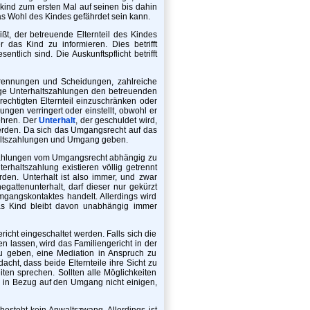
kind zum ersten Mal auf seinen bis dahin
as Wohl des Kindes gefährdet sein kann.
, der betreuende Elternteil des Kindes
r das Kind zu informieren. Dies betrifft
tlich sind. Die Auskunftspflicht betrifft
ennungen und Scheidungen, zahlreiche
inge Unterhaltszahlungen den betreuenden
chtigten Elternteil einzuschränken oder
ngen verringert oder einstellt, obwohl er
wehren. Der
Unterhalt
, der geschuldet wird,
werden. Da sich das Umgangsrecht auf das
haltszahlungen und Umgang geben.
ltszahlungen vom Umgangsrecht abhängig zu
haltszahlung existieren völlig getrennt
rden. Unterhalt ist also immer, und zwar
attenunterhalt, darf dieser nur gekürzt
gangskontaktes handelt. Allerdings wird
 das Kind bleibt davon unabhängig immer
richt eingeschaltet werden. Falls sich die
n lassen, wird das Familiengericht in der
u geben, eine Mediation in Anspruch zu
cht, dass beide Elternteile ihre Sicht zu
ten sprechen. Sollten alle Möglichkeiten
n in Bezug auf den Umgang nicht einigen,
besteht kein Anwaltszwang. Allerdings ist