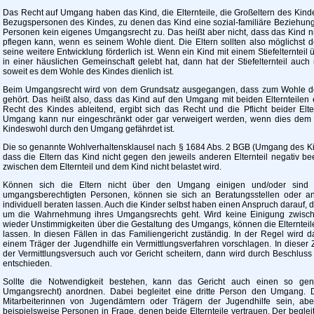
Das Recht auf Umgang haben das Kind, die Elternteile, die Großeltern des Kin
Bezugspersonen des Kindes, zu denen das Kind eine sozial-familiäre Beziehung 
Personen kein eigenes Umgangsrecht zu. Das heißt aber nicht, dass das Kind
pflegen kann, wenn es seinem Wohle dient. Die Eltern sollten also möglichs
seine weitere Entwicklung förderlich ist. Wenn ein Kind mit einem Stiefelternte
in einer häuslichen Gemeinschaft gelebt hat, dann hat der Stiefelternteil au
soweit es dem Wohle des Kindes dienlich ist.
Beim Umgangsrecht wird von dem Grundsatz ausgegangen, dass zum Wohle de
gehört. Das heißt also, dass das Kind auf den Umgang mit beiden Elternteilen
Recht des Kindes ableitend, ergibt sich das Recht und die Pflicht beider E
Umgang kann nur eingeschränkt oder gar verweigert werden, wenn dies dem
Kindeswohl durch den Umgang gefährdet ist.
Die so genannte Wohlverhaltensklausel nach § 1684 Abs. 2 BGB (Umgang des Kin
dass die Eltern das Kind nicht gegen den jeweils anderen Elternteil negativ be
zwischen dem Elternteil und dem Kind nicht belastet wird.
Können sich die Eltern nicht über den Umgang einigen und/oder sind 
umgangsberechtigten Personen, können sie sich an Beratungsstellen oder 
individuell beraten lassen. Auch die Kinder selbst haben einen Anspruch darauf, 
um die Wahrnehmung ihres Umgangsrechts geht. Wird keine Einigung zwische
wieder Unstimmigkeiten über die Gestaltung des Umgangs, können die Elternteile d
lassen. In diesen Fällen in das Familiengericht zuständig. In der Regel wird
einem Träger der Jugendhilfe ein Vermittlungsverfahren vorschlagen. In dieser Z
der Vermittlungsversuch auch vor Gericht scheitern, dann wird durch Beschlus
entschieden.
Sollte die Notwendigkeit bestehen, kann das Gericht auch einen so gen
Umgangsrecht) anordnen. Dabei begleitet eine dritte Person den Umgang. D
Mitarbeiterinnen von Jugendämtern oder Trägern der Jugendhilfe sein, a
beispielsweise Personen in Frage, denen beide Elternteile vertrauen. Der beg