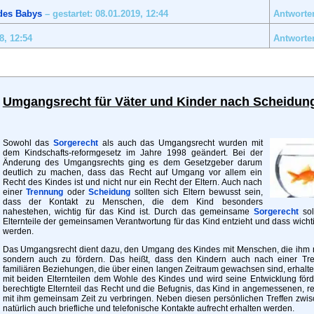
des Babys
– gestartet: 08.01.2019,
12:44
Antworten
18,
12:54
Antworten
Umgangsrecht
für Väter und Kinder nach Scheidun
Sowohl das
Sorgerecht
als auch das Umgangsrecht wurden mit
dem Kindschafts-reformgesetz im Jahre 1998 geändert. Bei der
Änderung des Umgangsrechts ging es dem Gesetzgeber darum
deutlich zu machen, dass das Recht auf Umgang vor allem ein
Recht des Kindes ist und nicht nur ein Recht der Eltern. Auch nach
einer
Trennung
oder
Scheidung
sollten sich Eltern bewusst sein,
dass der Kontakt zu Menschen, die dem Kind besonders
nahestehen, wichtig für das Kind ist. Durch das gemeinsame
Sorgerecht
sol
Elternteile der gemeinsamen Verantwortung für das Kind entzieht und dass wic
werden.
Das Umgangsrecht dient dazu, den Umgang des Kindes mit Menschen, die ihm na
sondern auch zu fördern. Das heißt, dass den Kindern auch nach einer T
familiären Beziehungen, die über einen langen Zeitraum gewachsen sind, erhalte
mit beiden Elternteilen dem Wohle des Kindes und wird seine Entwicklung för
berechtigte Elternteil das Recht und die Befugnis, das Kind in angemessenen,
mit ihm gemeinsam Zeit zu verbringen. Neben diesen persönlichen Treffen zwis
natürlich auch briefliche und telefonische Kontakte aufrecht erhalten werden.