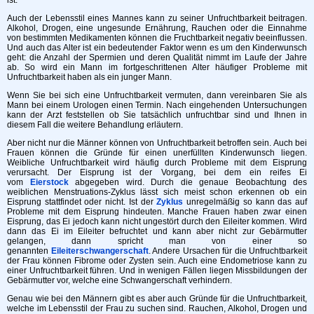
Auch der Lebensstil eines Mannes kann zu seiner Unfruchtbarkeit beitragen.
Alkohol, Drogen, eine ungesunde Ernährung, Rauchen oder die Einnahme
von bestimmten Medikamenten können die Fruchtbarkeit negativ beeinflussen.
Und auch das Alter ist ein bedeutender Faktor wenn es um den Kinderwunsch
geht: die Anzahl der Spermien und deren Qualität nimmt im Laufe der Jahre
ab. So wird ein Mann im fortgeschrittenen Alter häufiger Probleme mit
Unfruchtbarkeit haben als ein junger Mann.
Wenn Sie bei sich eine Unfruchtbarkeit vermuten, dann vereinbaren Sie als
Mann bei einem Urologen einen Termin. Nach eingehenden Untersuchungen
kann der Arzt feststellen ob Sie tatsächlich unfruchtbar sind und Ihnen in
diesem Fall die weitere Behandlung erläutern.
Aber nicht nur die Männer können von Unfruchtbarkeit betroffen sein. Auch bei
Frauen können die Gründe für einen unerfüllten Kinderwunsch liegen.
Weibliche Unfruchtbarkeit wird häufig durch Probleme mit dem Eisprung
verursacht. Der Eisprung ist der Vorgang, bei dem ein reifes Ei
vom
Eierstock
abgegeben wird. Durch die genaue Beobachtung des
weiblichen Menstruations-Zyklus lässt sich meist schon erkennen ob ein
Eisprung stattfindet oder nicht. Ist der
Zyklus
unregelmäßig so kann das auf
Probleme mit dem Eisprung hindeuten. Manche Frauen haben zwar einen
Eisprung, das Ei jedoch kann nicht ungestört durch den Eileiter kommen. Wird
dann das Ei im Eileiter befruchtet und kann aber nicht zur Gebärmutter
gelangen, dann spricht man von einer so
genannten
Eileiterschwangerschaft
. Andere Ursachen für die Unfruchtbarkeit
der Frau können Fibrome oder Zysten sein. Auch eine Endometriose kann zu
einer Unfruchtbarkeit führen. Und in wenigen Fällen liegen Missbildungen der
Gebärmutter vor, welche eine Schwangerschaft verhindern.
Genau wie bei den Männern gibt es aber auch Gründe für die Unfruchtbarkeit,
welche im Lebensstil der Frau zu suchen sind. Rauchen, Alkohol, Drogen und