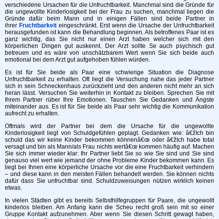
verschiedene Ursachen für die Unfruchtbarkeit. Manchmal sind die Gründe für
die ungewollte Kinderlosigkeit bei der Frau zu suchen, manchmal liegen die
Gründe dafür beim Mann und in einigen Fällen sind beide Partner in
ihrer
Fruchtbarkeit
eingeschränkt. Erst wenn die Ursache der Unfruchtbarkeit
herausgefunden ist kann die Behandlung beginnen. Als betroffenes Paar ist es
ganz wichtig, das Sie nicht nur einen Arzt haben welcher sich mit den
körperlichen Dingen gut auskennt. Der Arzt sollte Se auch psychisch gut
betreuen und es wäre von unschätzbarem Wert wenn Sie sich beide auch
emotional bei dem Arzt gut aufgehoben fühlen würden.
Es ist für Sie beide als Paar eine schwierige Situation die Diagnose
Unfruchtbarkeit zu erhalten. Oft liegt die Versuchung nahe das jeder Partner
sich in sein Schneckenhaus zurückzieht und den anderen nicht mehr an sich
heran lässt. Versuchen Sie weiterhin in Kontakt zu bleiben. Sprechen Sie mit
Ihrem Partner rüber Ihre Emotionen. Tauschen Sie Gedanken und Ängste
miteinander aus. Es ist für Sie beide als Paar sehr wichtig die Kommunikation
aufrecht zu erhalten.
Oftmals wird der Partner bei dem die Ursache für die ungewollte
Kinderlosigkeit liegt von Schuldgefühlen geplagt. Gedanken wie: â€žIch bin
schuld das wir keine Kinder bekommen könnenâ€œ oder â€žIch habe total
versagt und bin als Mann/als Frau nichts wertâ€œ kommen häufig auf. Machen
Sie sich immer wieder klar: Ihr Partner liebt Sie so wie Sie sind und Sie sind
genauso viel wert wie jemand der ohne Probleme Kinder bekommen kann. Es
liegt bei Ihnen eine körperliche Ursache vor die eine Fruchtbarkeit verhindern
– und diese kann in den meisten Fällen behandelt werden. Sie können nichts
dafür dass Sie unfruchtbar sind. Schuldzuweisungen nützen wirklich keinen
etwas.
In vielen Städten gibt es bereits Selbsthilfegruppen für Paare, die ungewollt
kinderlos bleiben. Am Anfang kann die Scheu recht groß sein mit so einer
Gruppe Kontakt aufzunehmen. Aber wenn Sie diesen Schritt gewagt haben,