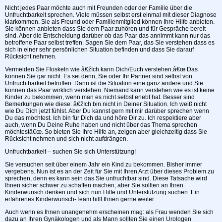
Nicht jedes Paar möchte auch mit Freunden oder der Familie über die
Unfruchtbarkeit sprechen. Viele müssen selbst erst einmal mit dieser Diagnose
klarkommen. Sie als Freund oder Familienmitglied können Ihre Hilfe anbieten.
Sie können anbieten dass Sie dem Paar zuhören und für Gespräche bereit
sind. Aber die Entscheidung darüber ob das Paar das annimmt kann nur das
betroffene Paar selbst treffen. Sagen Sie dem Paar, das Sie verstehen dass es
sich in einer sehr persönlichen Situation befinden und dass Sie darauf
Rücksicht nehmen.
Vermeiden Sie Floskeln wie â€žIch kann Dich/Euch verstehen.â€œ Das
können Sie gar nicht. Es sei denn, Sie oder Ihr Partner sind selbst von
Unfruchtbarkeit betroffen. Dann ist die Situation eine ganz andere und Sie
können das Paar wirklich verstehen. Niemand kann verstehen wie es ist keine
Kinder zu bekommen, wenn man es nicht selbst erlebt hat. Besser sind
Bemerkungen wie diese: â€žIch bin nicht in Deiner Situation. Ich weiß nicht
wie Du Dich jetzt fühlst. Aber Du kannst gern mit mir darüber sprechen wenn
Du das möchtest. Ich bin für Dich da und höre Dir zu. Ich respektiere aber
auch, wenn Du Deine Ruhe haben und nicht über das Thema sprechen
möchtestâ€œ. So bieten Sie Ihre Hilfe an, zeigen aber gleichzeitig dass Sie
Rücksicht nehmen und sich nicht aufdrängen.
Unfruchtbarkeit – suchen Sie sich Unterstützung!
Sie versuchen seit über einem Jahr ein Kind zu bekommen. Bisher immer
vergebens. Nun ist es an der Zeit für Sie mit Ihren Arzt über dieses Problem zu
sprechen, denn es kann sein das Sie unfruchtbar sind. Diese Tatsache wird
Ihnen sicher schwer zu schaffen machen, aber Sie sollten an Ihren
Kinderwunsch denken und sich nun Hilfe und Unterstützung suchen. Ein
erfahrenes Kinderwunsch-Team hilft Ihnen gerne weiter.
Auch wenn es Ihnen unangenehm erscheinen mag: als Frau wenden Sie sich
dazu an Ihren Gynäkologen und als Mann sollten Sie einen Urologen