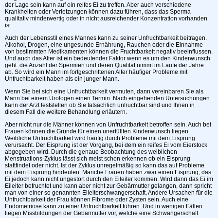
der Lage sein kann auf ein reifes Ei zu treffen. Aber auch verschiedene
Krankheiten oder Verletzungen können dazu führen, dass das Sperma
qualitativ minderwertig oder in nicht ausreichender Konzentration vorhanden
ist.
Auch der Lebensstil eines Mannes kann zu seiner Unfruchtbarkeit beitragen.
Alkohol, Drogen, eine ungesunde Ernährung, Rauchen oder die Einnahme
von bestimmten Medikamenten können die Fruchtbarkeit negativ beeinflussen.
Und auch das Alter ist ein bedeutender Faktor wenn es um den Kinderwunsch
geht: die Anzahl der Spermien und deren Qualität nimmt im Laufe der Jahre
ab. So wird ein Mann im fortgeschrittenen Alter häufiger Probleme mit
Unfruchtbarkeit haben als ein junger Mann.
Wenn Sie bei sich eine Unfruchtbarkeit vermuten, dann vereinbaren Sie als
Mann bei einem Urologen einen Termin. Nach eingehenden Untersuchungen
kann der Arzt feststellen ob Sie tatsächlich unfruchtbar sind und Ihnen in
diesem Fall die weitere Behandlung erläutern.
Aber nicht nur die Männer können von Unfruchtbarkeit betroffen sein. Auch bei
Frauen können die Gründe für einen unerfüllten Kinderwunsch liegen.
Weibliche Unfruchtbarkeit wird häufig durch Probleme mit dem Eisprung
verursacht. Der Eisprung ist der Vorgang, bei dem ein reifes Ei vom Eierstock
abgegeben wird. Durch die genaue Beobachtung des weiblichen
Menstruations-Zyklus lässt sich meist schon erkennen ob ein Eisprung
stattfindet oder nicht. Ist der Zyklus unregelmäßig so kann das auf Probleme
mit dem Eisprung hindeuten. Manche Frauen haben zwar einen Eisprung, das
Ei jedoch kann nicht ungestört durch den Eileiter kommen. Wird dann das Ei im
Eileiter befruchtet und kann aber nicht zur Gebärmutter gelangen, dann spricht
man von einer so genannten Eileiterschwangerschaft. Andere Ursachen für die
Unfruchtbarkeit der Frau können Fibrome oder Zysten sein. Auch eine
Endometriose kann zu einer Unfruchtbarkeit führen. Und in wenigen Fällen
liegen Missbildungen der Gebärmutter vor, welche eine Schwangerschaft