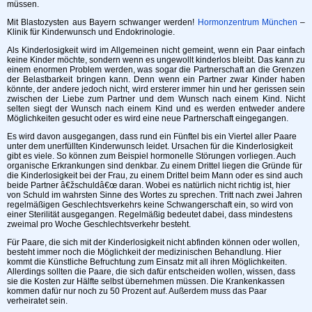
müssen.
Mit Blastozysten aus Bayern schwanger werden!
Hormonzentrum München
–
Klinik für Kinderwunsch und Endokrinologie.
Als Kinderlosigkeit wird im Allgemeinen nicht gemeint, wenn ein Paar einfach
keine Kinder möchte, sondern wenn es ungewollt kinderlos bleibt. Das kann zu
einem enormen Problem werden, was sogar die Partnerschaft an die Grenzen
der Belastbarkeit bringen kann. Denn wenn ein Partner zwar Kinder haben
könnte, der andere jedoch nicht, wird ersterer immer hin und her gerissen sein
zwischen der Liebe zum Partner und dem Wunsch nach einem Kind. Nicht
selten siegt der Wunsch nach einem Kind und es werden entweder andere
Möglichkeiten gesucht oder es wird eine neue Partnerschaft eingegangen.
Es wird davon ausgegangen, dass rund ein Fünftel bis ein Viertel aller Paare
unter dem unerfüllten Kinderwunsch leidet. Ursachen für die Kinderlosigkeit
gibt es viele. So können zum Beispiel hormonelle Störungen vorliegen. Auch
organische Erkrankungen sind denkbar. Zu einem Drittel liegen die Gründe für
die Kinderlosigkeit bei der Frau, zu einem Drittel beim Mann oder es sind auch
beide Partner â€žschuldâ€œ daran. Wobei es natürlich nicht richtig ist, hier
von Schuld im wahrsten Sinne des Wortes zu sprechen. Tritt nach zwei Jahren
regelmäßigen Geschlechtsverkehrs keine Schwangerschaft ein, so wird von
einer Sterilität ausgegangen. Regelmäßig bedeutet dabei, dass mindestens
zweimal pro Woche Geschlechtsverkehr besteht.
Für Paare, die sich mit der Kinderlosigkeit nicht abfinden können oder wollen,
besteht immer noch die Möglichkeit der medizinischen Behandlung. Hier
kommt die Künstliche Befruchtung zum Einsatz mit all ihren Möglichkeiten.
Allerdings sollten die Paare, die sich dafür entscheiden wollen, wissen, dass
sie die Kosten zur Hälfte selbst übernehmen müssen. Die Krankenkassen
kommen dafür nur noch zu 50 Prozent auf. Außerdem muss das Paar
verheiratet sein.