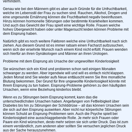
verhindern.
Genau wie bei den Männern gibt es aber auch Gründe für die Unfruchtbarkeit,
welche im Lebensstil der Frau zu suchen sind. Rauchen, Alkohol, Drogen und
eine ungesunde Ernährung können die Fruchtbarkeit negativ beeinflussen.
Hinzu können hormonelle Störungen oder bestimmte Krankheiten kommen.
Und auch das Gewicht der Frau spielt eine wichtige Rolle. Frauen welche
hohes Übergewicht haben oder unter Magersucht leiden können Probleme mit
dem Eisprung haben.
Natürlich gibt es noch weitere Faktoren welche eine Unfruchtbarkeit nach sich
ziehen. Aus diesem Grund ist es immer ratsam einen Facharzt aufzusuchen,
wenn sich der ersehnte Wunsch nach einem Kind nicht erfüllt. Frauen wenden
sich hierfür an ihren Gynäkologen und Männer an ihren Urologen.
Probleme mit dem Eisprung als Ursache der ungewollten Kinderlosigkeit
Sie wünschen sich ein Kind und probieren schon seit einigen Monaten
schwanger zu werden. Aber irgendwie will und will es einfach nicht klappen.
Jeden Monat sind Sie wieder aufs Neue enttäuscht wenn Sie Ihre monatliche
Blutung bekommen. Der Grund für Ihre ungewollte Kinderlosigkeit könnte mit
Ihrem Eisprung zu tun haben. Eisprung-Probleme gehören zu den häufigsten
Ursachen, wenn eine Beziehung kinderlos bleibt.
Wenn es zu Störungen beim Eisprung kommt, kann das die
unterschiedlichsten Ursachen haben. Angefangen von Fettleibigkeit über
Diabetes bis hin zu Störungen der Schilddrüse – all das können Ursachen sein
die sich auf den Eisprung auswirken. Aber nicht nur körperliche Störungen
können Schuld an Eisprung-Problemen sein. Auch die Psyche spielt bei
Kinderlosigkeit eine ausschlaggebende Rolle. Je mehr sich Frauen oder
Paare ein Kind wünschen, desto mehr setzen sie sich unter Druck. Das ist zum
einem verständlich, zum anderen aber sollten Sie versuchen jeglichen Druck
aus der Sache herauszunehmen.