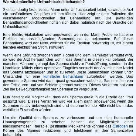
Wie wird männliche Unfruchtbarkeit behandelt?
Steht eindeutig fest dass der Mann unter Unfruchtbarkeit leidet, so wird der Arzt
ein ausführliches Gespräch mit ihm führen. Hier zeigt er dem Patienten die
verschiedenen Möglichkeiten der Behandlung auf. Die jeweiligen
Behandlungsmöglichkeiten richten sich dabei natürlich nach der Ursache der
Unfruchtbarkeit.
Eine Elektro-Ejakulation wird angewandt, wenn der Mann Probleme hat eine
Erektion mit anschließendem Samenerguss zu bekommen. Bei dieser
Behandlung wird der Nerv, welcher für die Erektion notwendig ist, mit einem
leichten elektrischen Strom stimuliert.
Wenn eine Störung zwischen dem Hoden und dem Harnleiter vermutet wird,
so wird der Arzt herausfinden wohin das Sperma in diesen Fall gelangt. Bei
manchen Männern gelangt das Sperma nicht zur Penisöffnung, sondern in die
Harnblase. Mittels eines operativen Eingriffes versucht der Arzt mit einer Nadel
das Sperma abzusaugen und so zu retten. Diese Samenzellen können unter
Umständen für eine
künstliche Befruchtung
aufgehoben werden. Das
gewonnene Sperma wird dann quasi gewaschen wobei die Samenzellen von
den Fettsäuren und von Schleim getrennt werden. Dieses Verfahren hat zum
Ziel die Bewegungsfähigkeit der Spermien zu vergrößern.
Nun besteht die Möglichkeit, dass das Sperma direkt in die Eizelle der Frau
gespritzt wird. Dieses Verfahren wird vor allem dann angewendet, wenn die
Spermien relativ unbeweglich sind und es ohne fremde Hilfe nicht bis in das
weibliche Ei schaffen würden.
Um die Qualität des Spermas zu verbessern und um eine hormonelle
Unausgewogenheit zu beheben besteht die Möglichkeit einer
medikamentösen Therapie. Bestimmte Medikamente können das
Östrogen
im
Körper des Mannes reduzieren und Infektionen in den Samenzellen
behandeln.