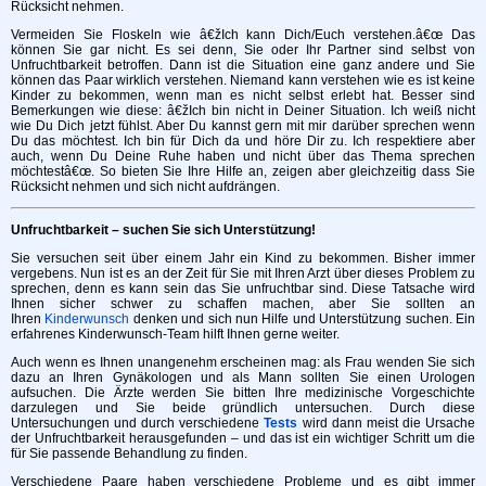
Rücksicht nehmen.
Vermeiden Sie Floskeln wie â€žIch kann Dich/Euch verstehen.â€œ Das
können Sie gar nicht. Es sei denn, Sie oder Ihr Partner sind selbst von
Unfruchtbarkeit betroffen. Dann ist die Situation eine ganz andere und Sie
können das Paar wirklich verstehen. Niemand kann verstehen wie es ist keine
Kinder zu bekommen, wenn man es nicht selbst erlebt hat. Besser sind
Bemerkungen wie diese: â€žIch bin nicht in Deiner Situation. Ich weiß nicht
wie Du Dich jetzt fühlst. Aber Du kannst gern mit mir darüber sprechen wenn
Du das möchtest. Ich bin für Dich da und höre Dir zu. Ich respektiere aber
auch, wenn Du Deine Ruhe haben und nicht über das Thema sprechen
möchtestâ€œ. So bieten Sie Ihre Hilfe an, zeigen aber gleichzeitig dass Sie
Rücksicht nehmen und sich nicht aufdrängen.
Unfruchtbarkeit – suchen Sie sich Unterstützung!
Sie versuchen seit über einem Jahr ein Kind zu bekommen. Bisher immer
vergebens. Nun ist es an der Zeit für Sie mit Ihren Arzt über dieses Problem zu
sprechen, denn es kann sein das Sie unfruchtbar sind. Diese Tatsache wird
Ihnen sicher schwer zu schaffen machen, aber Sie sollten an
Ihren
Kinderwunsch
denken und sich nun Hilfe und Unterstützung suchen. Ein
erfahrenes Kinderwunsch-Team hilft Ihnen gerne weiter.
Auch wenn es Ihnen unangenehm erscheinen mag: als Frau wenden Sie sich
dazu an Ihren Gynäkologen und als Mann sollten Sie einen Urologen
aufsuchen. Die Ärzte werden Sie bitten Ihre medizinische Vorgeschichte
darzulegen und Sie beide gründlich untersuchen. Durch diese
Untersuchungen und durch verschiedene
Tests
wird dann meist die Ursache
der Unfruchtbarkeit herausgefunden – und das ist ein wichtiger Schritt um die
für Sie passende Behandlung zu finden.
Verschiedene Paare haben verschiedene Probleme und es gibt immer