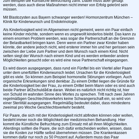
zum Beispiel die Künstliche Befruchtung zählt. Dabei muss aber gesagt
werden, dass auch diese Maßnahmen nicht immer von Erfolg gekrönt sein
müssen.
Mit Blastozysten aus Bayern schwanger werden! Hormonzentrum München –
Klinik für Kinderwunsch und Endokrinologie.
Als Kinderlosigkeit wird im Allgemeinen nicht gemeint, wenn ein Paar einfach
keine Kinder möchte, sondern wenn es ungewollt kinderlos bleibt. Das kann zu
einem enormen Problem werden, was sogar die Partnerschaft an die Grenzen
der Belastbarkeit bringen kann. Denn wenn ein Partner zwar Kinder haben
könnte, der andere jedoch nicht, wird ersterer immer hin und her gerissen sein
zwischen der Liebe zum Partner und dem Wunsch nach einem Kind. Nicht
selten siegt der Wunsch nach einem Kind und es werden entweder andere
Möglichkeiten gesucht oder es wird eine neue Partnerschaft eingegangen.
Es wird davon ausgegangen, dass rund ein Fünftel bis ein Viertel aller Paare
unter dem unerfüllten Kinderwunsch leidet. Ursachen für die Kinderlosigkeit
gibt es viele. So können zum Beispiel hormonelle Störungen vorliegen. Auch
organische Erkrankungen sind denkbar. Zu einem Drittel liegen die Gründe für
die Kinderlosigkeit bei der Frau, zu einem Drittel beim Mann oder es sind auch
beide Partner â€žschuldâ€œ daran. Wobei es natürlich nicht richtig ist, hier
von Schuld im wahrsten Sinne des Wortes zu sprechen. Tritt nach zwei Jahren
regelmäßigen Geschlechtsverkehrs keine Schwangerschaft ein, so wird von
einer Sterilität ausgegangen. Regelmäßig bedeutet dabei, dass mindestens
zweimal pro Woche Geschlechtsverkehr besteht.
Für Paare, die sich mit der Kinderlosigkeit nicht abfinden können oder wollen,
besteht immer noch die Möglichkeit der medizinischen Behandlung. Hier
kommt die Künstliche Befruchtung zum Einsatz mit all ihren Möglichkeiten.
Allerdings sollten die Paare, die sich dafür entscheiden wollen, wissen, dass
sie die Kosten zur Hälfte selbst übernehmen müssen. Die Krankenkassen
kommen dafür nur noch zu 50 Prozent auf. Außerdem muss das Paar