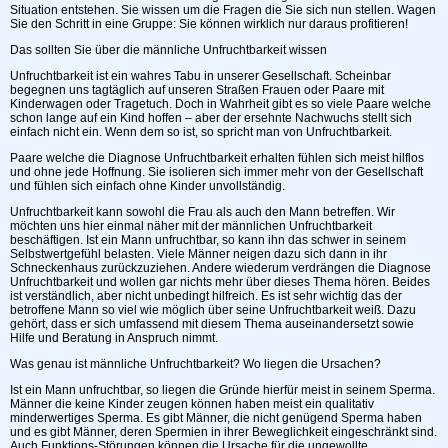
Situation entstehen. Sie wissen um die Fragen die Sie sich nun stellen. Wagen
Sie den Schritt in eine Gruppe: Sie können wirklich nur daraus profitieren!
Das sollten Sie über die männliche Unfruchtbarkeit wissen
Unfruchtbarkeit ist ein wahres Tabu in unserer Gesellschaft. Scheinbar
begegnen uns tagtäglich auf unseren Straßen Frauen oder Paare mit
Kinderwagen oder Tragetuch. Doch in Wahrheit gibt es so viele Paare welche
schon lange auf ein Kind hoffen – aber der ersehnte Nachwuchs stellt sich
einfach nicht ein. Wenn dem so ist, so spricht man von Unfruchtbarkeit.
Paare welche die Diagnose Unfruchtbarkeit erhalten fühlen sich meist hilflos
und ohne jede Hoffnung. Sie isolieren sich immer mehr von der Gesellschaft
und fühlen sich einfach ohne Kinder unvollständig.
Unfruchtbarkeit kann sowohl die Frau als auch den Mann betreffen. Wir
möchten uns hier einmal näher mit der männlichen Unfruchtbarkeit
beschäftigen. Ist ein Mann unfruchtbar, so kann ihn das schwer in seinem
Selbstwertgefühl belasten. Viele Männer neigen dazu sich dann in ihr
Schneckenhaus zurückzuziehen. Andere wiederum verdrängen die Diagnose
Unfruchtbarkeit und wollen gar nichts mehr über dieses Thema hören. Beides
ist verständlich, aber nicht unbedingt hilfreich. Es ist sehr wichtig das der
betroffene Mann so viel wie möglich über seine Unfruchtbarkeit weiß. Dazu
gehört, dass er sich umfassend mit diesem Thema auseinandersetzt sowie
Hilfe und Beratung in Anspruch nimmt.
Was genau ist männliche Unfruchtbarkeit? Wo liegen die Ursachen?
Ist ein Mann unfruchtbar, so liegen die Gründe hierfür meist in seinem Sperma.
Männer die keine Kinder zeugen können haben meist ein qualitativ
minderwertiges Sperma. Es gibt Männer, die nicht genügend Sperma haben
und es gibt Männer, deren Spermien in ihrer Beweglichkeit eingeschränkt sind.
Auch Funktions-Störungen können die Ursache für die ungewollte