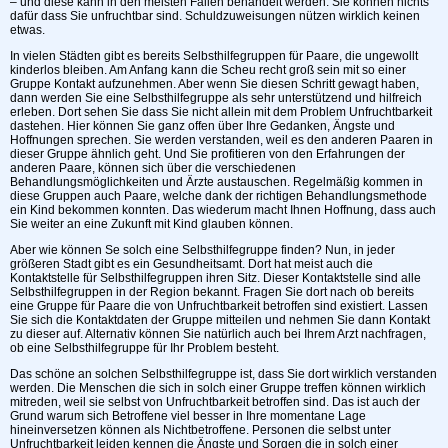
– und diese kann in den meisten Fällen behandelt werden. Sie können nichts
dafür dass Sie unfruchtbar sind. Schuldzuweisungen nützen wirklich keinen
etwas.
In vielen Städten gibt es bereits Selbsthilfegruppen für Paare, die ungewollt
kinderlos bleiben. Am Anfang kann die Scheu recht groß sein mit so einer
Gruppe Kontakt aufzunehmen. Aber wenn Sie diesen Schritt gewagt haben,
dann werden Sie eine Selbsthilfegruppe als sehr unterstützend und hilfreich
erleben. Dort sehen Sie dass Sie nicht allein mit dem Problem Unfruchtbarkeit
dastehen. Hier können Sie ganz offen über Ihre Gedanken, Ängste und
Hoffnungen sprechen. Sie werden verstanden, weil es den anderen Paaren in
dieser Gruppe ähnlich geht. Und Sie profitieren von den Erfahrungen der
anderen Paare, können sich über die verschiedenen
Behandlungsmöglichkeiten und Ärzte austauschen. Regelmäßig kommen in
diese Gruppen auch Paare, welche dank der richtigen Behandlungsmethode
ein Kind bekommen konnten. Das wiederum macht Ihnen Hoffnung, dass auch
Sie weiter an eine Zukunft mit Kind glauben können.
Aber wie können Se solch eine Selbsthilfegruppe finden? Nun, in jeder
größeren Stadt gibt es ein Gesundheitsamt. Dort hat meist auch die
Kontaktstelle für Selbsthilfegruppen ihren Sitz. Dieser Kontaktstelle sind alle
Selbsthilfegruppen in der Region bekannt. Fragen Sie dort nach ob bereits
eine Gruppe für Paare die von Unfruchtbarkeit betroffen sind existiert. Lassen
Sie sich die Kontaktdaten der Gruppe mitteilen und nehmen Sie dann Kontakt
zu dieser auf. Alternativ können Sie natürlich auch bei Ihrem Arzt nachfragen,
ob eine Selbsthilfegruppe für Ihr Problem besteht.
Das schöne an solchen Selbsthilfegruppe ist, dass Sie dort wirklich verstanden
werden. Die Menschen die sich in solch einer Gruppe treffen können wirklich
mitreden, weil sie selbst von Unfruchtbarkeit betroffen sind. Das ist auch der
Grund warum sich Betroffene viel besser in Ihre momentane Lage
hineinversetzen können als Nichtbetroffene. Personen die selbst unter
Unfruchtbarkeit leiden kennen die Ängste und Sorgen die in solch einer