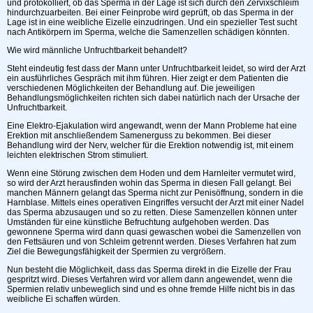
und protokolliert, ob das Sperma in der Lage ist sich durch den Zervixschleim
hindurchzuarbeiten. Bei einer Feinprobe wird geprüft, ob das Sperma in der
Lage ist in eine weibliche Eizelle einzudringen. Und ein spezieller Test sucht
nach Antikörpern im Sperma, welche die Samenzellen schädigen könnten.
Wie wird männliche Unfruchtbarkeit behandelt?
Steht eindeutig fest dass der Mann unter Unfruchtbarkeit leidet, so wird der Arzt
ein ausführliches Gespräch mit ihm führen. Hier zeigt er dem Patienten die
verschiedenen Möglichkeiten der Behandlung auf. Die jeweiligen
Behandlungsmöglichkeiten richten sich dabei natürlich nach der Ursache der
Unfruchtbarkeit.
Eine Elektro-Ejakulation wird angewandt, wenn der Mann Probleme hat eine
Erektion mit anschließendem Samenerguss zu bekommen. Bei dieser
Behandlung wird der Nerv, welcher für die Erektion notwendig ist, mit einem
leichten elektrischen Strom stimuliert.
Wenn eine Störung zwischen dem Hoden und dem Harnleiter vermutet wird,
so wird der Arzt herausfinden wohin das Sperma in diesen Fall gelangt. Bei
manchen Männern gelangt das Sperma nicht zur Penisöffnung, sondern in die
Harnblase. Mittels eines operativen Eingriffes versucht der Arzt mit einer Nadel
das Sperma abzusaugen und so zu retten. Diese Samenzellen können unter
Umständen für eine künstliche Befruchtung aufgehoben werden. Das
gewonnene Sperma wird dann quasi gewaschen wobei die Samenzellen von
den Fettsäuren und von Schleim getrennt werden. Dieses Verfahren hat zum
Ziel die Bewegungsfähigkeit der Spermien zu vergrößern.
Nun besteht die Möglichkeit, dass das Sperma direkt in die Eizelle der Frau
gespritzt wird. Dieses Verfahren wird vor allem dann angewendet, wenn die
Spermien relativ unbeweglich sind und es ohne fremde Hilfe nicht bis in das
weibliche Ei schaffen würden.