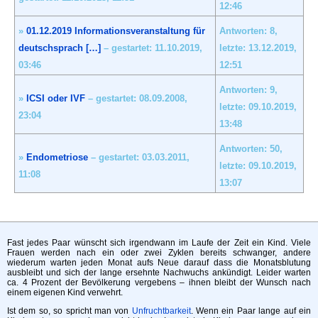
12:46
»
01.12.2019 Informationsveranstaltung für
Antworten: 8,
deutschsprach […]
– gestartet: 11.10.2019,
letzte: 13.12.2019,
03:46
12:51
Antworten: 9,
»
ICSI oder IVF
– gestartet: 08.09.2008,
letzte: 09.10.2019,
23:04
13:48
Antworten: 50,
»
Endometriose
– gestartet: 03.03.2011,
letzte: 09.10.2019,
11:08
13:07
Fast jedes Paar wünscht sich irgendwann im Laufe der Zeit ein Kind. Viele
Frauen werden nach ein oder zwei Zyklen bereits schwanger, andere
wiederum warten jeden Monat aufs Neue darauf dass die Monatsblutung
ausbleibt und sich der lange ersehnte Nachwuchs ankündigt. Leider warten
ca. 4 Prozent der Bevölkerung vergebens – ihnen bleibt der Wunsch nach
einem eigenen Kind verwehrt.
Ist dem so, so spricht man von
Unfruchtbarkeit
. Wenn ein Paar lange auf ein