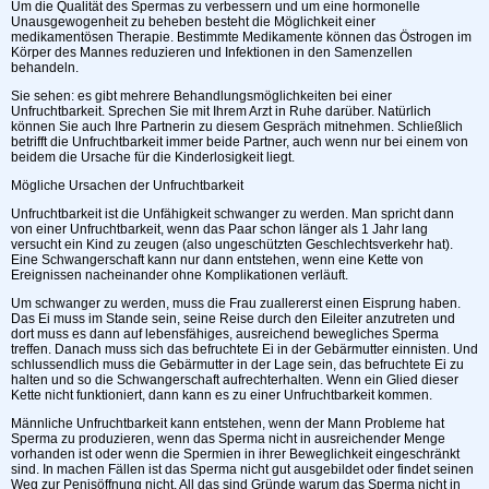
Um die Qualität des Spermas zu verbessern und um eine hormonelle
Unausgewogenheit zu beheben besteht die Möglichkeit einer
medikamentösen Therapie. Bestimmte Medikamente können das Östrogen im
Körper des Mannes reduzieren und Infektionen in den Samenzellen
behandeln.
Sie sehen: es gibt mehrere Behandlungsmöglichkeiten bei einer
Unfruchtbarkeit. Sprechen Sie mit Ihrem Arzt in Ruhe darüber. Natürlich
können Sie auch Ihre Partnerin zu diesem Gespräch mitnehmen. Schließlich
betrifft die Unfruchtbarkeit immer beide Partner, auch wenn nur bei einem von
beidem die Ursache für die Kinderlosigkeit liegt.
Mögliche Ursachen der Unfruchtbarkeit
Unfruchtbarkeit ist die Unfähigkeit schwanger zu werden. Man spricht dann
von einer Unfruchtbarkeit, wenn das Paar schon länger als 1 Jahr lang
versucht ein Kind zu zeugen (also ungeschützten Geschlechtsverkehr hat).
Eine Schwangerschaft kann nur dann entstehen, wenn eine Kette von
Ereignissen nacheinander ohne Komplikationen verläuft.
Um schwanger zu werden, muss die Frau zuallererst einen Eisprung haben.
Das Ei muss im Stande sein, seine Reise durch den Eileiter anzutreten und
dort muss es dann auf lebensfähiges, ausreichend bewegliches Sperma
treffen. Danach muss sich das befruchtete Ei in der Gebärmutter einnisten. Und
schlussendlich muss die Gebärmutter in der Lage sein, das befruchtete Ei zu
halten und so die Schwangerschaft aufrechterhalten. Wenn ein Glied dieser
Kette nicht funktioniert, dann kann es zu einer Unfruchtbarkeit kommen.
Männliche Unfruchtbarkeit kann entstehen, wenn der Mann Probleme hat
Sperma zu produzieren, wenn das Sperma nicht in ausreichender Menge
vorhanden ist oder wenn die Spermien in ihrer Beweglichkeit eingeschränkt
sind. In machen Fällen ist das Sperma nicht gut ausgebildet oder findet seinen
Weg zur Penisöffnung nicht. All das sind Gründe warum das Sperma nicht in