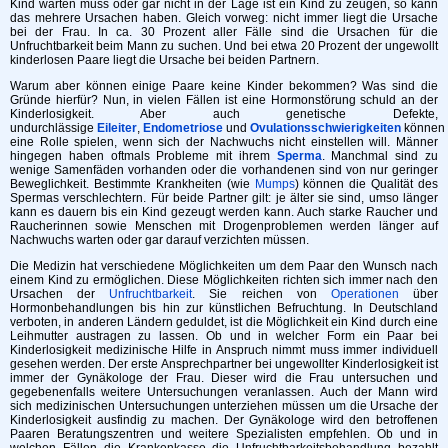
Kind warten muss oder gar nicht in der Lage ist ein Kind zu zeugen, so kann
das mehrere Ursachen haben. Gleich vorweg: nicht immer liegt die Ursache
bei der Frau. In ca. 30 Prozent aller Fälle sind die Ursachen für die
Unfruchtbarkeit beim Mann zu suchen. Und bei etwa 20 Prozent der ungewollt
kinderlosen Paare liegt die Ursache bei beiden Partnern.
Warum aber können einige Paare keine Kinder bekommen? Was sind die
Gründe hierfür? Nun, in vielen Fällen ist eine Hormonstörung schuld an der
Kinderlosigkeit. Aber auch genetische Defekte,
undurchlässige
Eileiter
,
Endometriose
und
Ovulationsschwierigkeiten
können
eine Rolle spielen, wenn sich der Nachwuchs nicht einstellen will. Männer
hingegen haben oftmals Probleme mit ihrem
Sperma
. Manchmal sind zu
wenige Samenfäden vorhanden oder die vorhandenen sind von nur geringer
Beweglichkeit. Bestimmte Krankheiten (wie
Mumps
) können die Qualität des
Spermas verschlechtern. Für beide Partner gilt: je älter sie sind, umso länger
kann es dauern bis ein Kind gezeugt werden kann. Auch starke Raucher und
Raucherinnen sowie Menschen mit Drogenproblemen werden länger auf
Nachwuchs warten oder gar darauf verzichten müssen.
Die Medizin hat verschiedene Möglichkeiten um dem Paar den Wunsch nach
einem Kind zu ermöglichen. Diese Möglichkeiten richten sich immer nach den
Ursachen der
Unfruchtbarkeit
. Sie reichen von
Operationen
über
Hormonbehandlungen bis hin zur künstlichen Befruchtung. In Deutschland
verboten, in anderen Ländern geduldet, ist die Möglichkeit ein Kind durch eine
Leihmutter austragen zu lassen. Ob und in welcher Form ein Paar bei
Kinderlosigkeit medizinische Hilfe in Anspruch nimmt muss immer individuell
gesehen werden. Der erste Ansprechpartner bei ungewollter Kinderlosigkeit ist
immer der Gynäkologe der Frau. Dieser wird die Frau untersuchen und
gegebenenfalls weitere Untersuchungen veranlassen. Auch der Mann wird
sich medizinischen Untersuchungen unterziehen müssen um die Ursache der
Kinderlosigkeit ausfindig zu machen. Der Gynäkologe wird den betroffenen
Paaren Beratungszentren und weitere Spezialisten empfehlen. Ob und in
welchen Fällen die Krankenkasse die Unfruchtbarkeitsbehandlung bezahlt