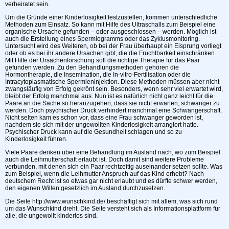
verheiratet sein.
Um die Gründe einer Kinderlosigkeit festzustellen, kommen unterschiedliche
Methoden zum Einsatz. So kann mit Hilfe des Ultraschalls zum Beispiel eine
organische Ursache gefunden – oder ausgeschlossen – werden. Möglich ist
auch die Erstellung eines Spermiogramms oder das Zyklusmonitoring.
Untersucht wird des Weiteren, ob bei der Frau überhaupt ein Eisprung vorliegt
oder ob es bei ihr andere Ursachen gibt, die die Fruchtbarkeit einschränken.
Mit Hilfe der Ursachenforschung soll die richtige Therapie für das Paar
gefunden werden. Zu den Behandlungsmethoden gehören die
Hormontherapie, die Insemination, die In-vitro-Fertilisation oder die
Intracytoplasmatische Spermieninjektion. Diese Methoden müssen aber nicht
zwangsläufig von Erfolg gekrönt sein. Besonders, wenn sehr viel erwartet wird,
bleibt der Erfolg manchmal aus. Nun ist es natürlich nicht ganz leicht für die
Paare an die Sache so heranzugehen, dass sie nicht erwarten, schwanger zu
werden. Doch psychischer Druck verhindert manchmal eine Schwangerschaft.
Nicht selten kam es schon vor, dass eine Frau schwanger geworden ist,
nachdem sie sich mit der ungewollten Kinderlosigkeit arrangiert hatte.
Psychischer Druck kann auf die Gesundheit schlagen und so zu
Kinderlosigkeit führen.
Viele Paare denken über eine Behandlung im Ausland nach, wo zum Beispiel
auch die Leihmutterschaft erlaubt ist. Doch damit sind weitere Probleme
verbunden, mit denen sich ein Paar rechtzeitig auseinander setzen sollte. Was
zum Beispiel, wenn die Leihmutter Anspruch auf das Kind erhebt? Nach
deutschem Recht ist so etwas gar nicht erlaubt und es dürfte schwer werden,
den eigenen Willen gesetzlich im Ausland durchzusetzen.
Die Seite http://www.wunschkind.de/ beschäftigt sich mit allem, was sich rund
um das Wunschkind dreht. Die Seite versteht sich als Informationsplattform für
alle, die ungewollt kinderlos sind.