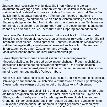
Zuerst einmal ist es sehr wichtig, dass Sie Ihren Körper und die darin
ablaufenden Vorgänge genau kennen lernen. Sie sollten wissen, wie der
weibliche Zyklus abläuft und was es mit dem Eisprung auf sich hat. Wenn Sie
täglich Ihre Temperatur kontrollieren (Temperaturmethode – natürliche
Familienplanung), so erkennen Sie an einem leichten Anstieg dieser dass ein
Eisprung stattgefunden hat. Auch ändert sich die Konsistenz des Schleimes in
der Scheide um die Zeit des Eisprunges herum. An diesen beiden Merkmalen
können Sie erkennen, ob Sie überhaupt einen Eisprung haben oder nicht.
Bestimmte Medikamente können einen Einfluss auf Ihre Fruchtbarkeit haben.
Bevor Sie weiter jeden Monat versuchen schwanger zu werden, sollten Sie mit
Ihrem Arzt über dieses Thema sprechen. Nehmen Sie dazu die Medikamente,
welche Sie regelmäßig einnehmen müssen, mit zu Ihrem Arzt. Der Arzt kann
Ihnen sagen, ob es einen Zusammenhang zwischen dieser
Medikamenteneinnahme und Ihrer Unfruchtbarkeit gibt.
Gewichtsprobleme können ebenfalls schuld an einer ungewollten
Kinderlosigkeit sein. So passiert es bei magersüchtigen Frauen recht häufig,
dass diese Probleme haben schwanger zu werden. Das erscheint auch
logisch, wenn man bedenkt, dass krankhaft schlanke Frauen meist keine oder
nur eine sehr unregelmäßige Periode haben.
Wenn Sie sich nun sehnlichst ein Kind wünschen und Sie werden einfach nicht
schwanger, dann wenden Sie sich bitte vertrauensvoll an Ihren Gynäkologen.
Dieser ist der erste Ansprechpartner bei Unfruchtbarkeits-Problemen.
Viele Paare wünschen sich ein Kind und versuchen es seit geraumer Zeit, aber
die Kinderlosigkeit bleibt bestehen. Darunter leidet nicht nur die Psyche der
Eltern, sondern häufig auch die Beziehung des Paares. Ärzte können den
Grund der Kinderlosigkeit herausfinden, sofern es organische Ursachen sind.
Nun können verschiedene Maßnahmen in Angriff genommen werden, wozu