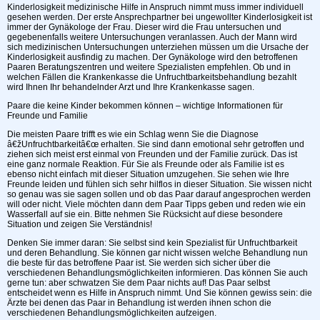
Kinderlosigkeit medizinische Hilfe in Anspruch nimmt muss immer individuell
gesehen werden. Der erste Ansprechpartner bei ungewollter Kinderlosigkeit ist
immer der Gynäkologe der Frau. Dieser wird die Frau untersuchen und
gegebenenfalls weitere Untersuchungen veranlassen. Auch der Mann wird
sich medizinischen Untersuchungen unterziehen müssen um die Ursache der
Kinderlosigkeit ausfindig zu machen. Der Gynäkologe wird den betroffenen
Paaren Beratungszentren und weitere Spezialisten empfehlen. Ob und in
welchen Fällen die Krankenkasse die Unfruchtbarkeitsbehandlung bezahlt
wird Ihnen Ihr behandelnder Arzt und Ihre Krankenkasse sagen.
Paare die keine Kinder bekommen können – wichtige Informationen für
Freunde und Familie
Die meisten Paare trifft es wie ein Schlag wenn Sie die Diagnose
â€žUnfruchtbarkeitâ€œ erhalten. Sie sind dann emotional sehr getroffen und
ziehen sich meist erst einmal von Freunden und der Familie zurück. Das ist
eine ganz normale Reaktion. Für Sie als Freunde oder als Familie ist es
ebenso nicht einfach mit dieser Situation umzugehen. Sie sehen wie Ihre
Freunde leiden und fühlen sich sehr hilflos in dieser Situation. Sie wissen nicht
so genau was sie sagen sollen und ob das Paar darauf angesprochen werden
will oder nicht. Viele möchten dann dem Paar Tipps geben und reden wie ein
Wasserfall auf sie ein. Bitte nehmen Sie Rücksicht auf diese besondere
Situation und zeigen Sie Verständnis!
Denken Sie immer daran: Sie selbst sind kein Spezialist für Unfruchtbarkeit
und deren Behandlung. Sie können gar nicht wissen welche Behandlung nun
die beste für das betroffene Paar ist. Sie werden sich sicher über die
verschiedenen Behandlungsmöglichkeiten informieren. Das können Sie auch
gerne tun: aber schwatzen Sie dem Paar nichts auf! Das Paar selbst
entscheidet wenn es Hilfe in Anspruch nimmt. Und Sie können gewiss sein: die
Ärzte bei denen das Paar in Behandlung ist werden ihnen schon die
verschiedenen Behandlungsmöglichkeiten aufzeigen.