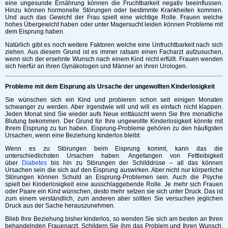
eine ungesunde Ernährung können die Fruchtbarkeit negativ beeinflussen.
Hinzu können hormonelle Störungen oder bestimmte Krankheiten kommen.
Und auch das Gewicht der Frau spielt eine wichtige Rolle. Frauen welche
hohes Übergewicht haben oder unter Magersucht leiden können Probleme mit
dem Eisprung haben.
Natürlich gibt es noch weitere Faktoren welche eine Unfruchtbarkeit nach sich
ziehen. Aus diesem Grund ist es immer ratsam einen Facharzt aufzusuchen,
wenn sich der ersehnte Wunsch nach einem Kind nicht erfüllt. Frauen wenden
sich hierfür an ihren Gynäkologen und Männer an ihren Urologen.
Probleme mit dem Eisprung als Ursache der ungewollten Kinderlosigkeit
Sie wünschen sich ein Kind und probieren schon seit einigen Monaten
schwanger zu werden. Aber irgendwie will und will es einfach nicht klappen.
Jeden Monat sind Sie wieder aufs Neue enttäuscht wenn Sie Ihre monatliche
Blutung bekommen. Der Grund für Ihre ungewollte Kinderlosigkeit könnte mit
Ihrem Eisprung zu tun haben. Eisprung-Probleme gehören zu den häufigsten
Ursachen, wenn eine Beziehung kinderlos bleibt.
Wenn es zu Störungen beim Eisprung kommt, kann das die
unterschiedlichsten Ursachen haben. Angefangen von Fettleibigkeit
über
Diabetes
bis hin zu Störungen der Schilddrüse – all das können
Ursachen sein die sich auf den Eisprung auswirken. Aber nicht nur körperliche
Störungen können Schuld an Eisprung-Problemen sein. Auch die Psyche
spielt bei Kinderlosigkeit eine ausschlaggebende Rolle. Je mehr sich Frauen
oder Paare ein Kind wünschen, desto mehr setzen sie sich unter Druck. Das ist
zum einem verständlich, zum anderen aber sollten Sie versuchen jeglichen
Druck aus der Sache herauszunehmen.
Blieb Ihre Beziehung bisher kinderlos, so wenden Sie sich am besten an Ihren
behandelnden Frauenarzt. Schildern Sie ihm das Problem und Ihren Wunsch,