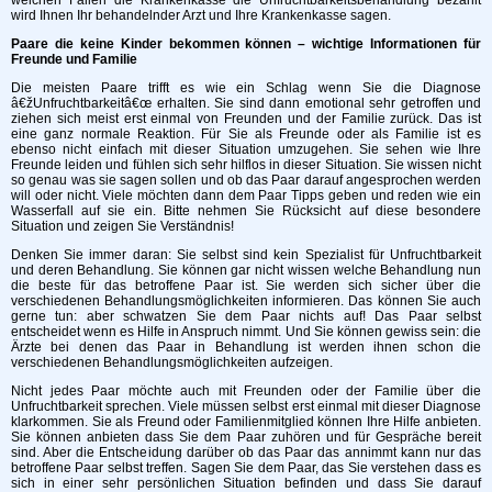
wird Ihnen Ihr behandelnder Arzt und Ihre Krankenkasse sagen.
Paare die keine Kinder bekommen können – wichtige Informationen für
Freunde und Familie
Die meisten Paare trifft es wie ein Schlag wenn Sie die Diagnose
â€žUnfruchtbarkeitâ€œ erhalten. Sie sind dann emotional sehr getroffen und
ziehen sich meist erst einmal von Freunden und der Familie zurück. Das ist
eine ganz normale Reaktion. Für Sie als Freunde oder als Familie ist es
ebenso nicht einfach mit dieser Situation umzugehen. Sie sehen wie Ihre
Freunde leiden und fühlen sich sehr hilflos in dieser Situation. Sie wissen nicht
so genau was sie sagen sollen und ob das Paar darauf angesprochen werden
will oder nicht. Viele möchten dann dem Paar Tipps geben und reden wie ein
Wasserfall auf sie ein. Bitte nehmen Sie Rücksicht auf diese besondere
Situation und zeigen Sie Verständnis!
Denken Sie immer daran: Sie selbst sind kein Spezialist für Unfruchtbarkeit
und deren Behandlung. Sie können gar nicht wissen welche Behandlung nun
die beste für das betroffene Paar ist. Sie werden sich sicher über die
verschiedenen Behandlungsmöglichkeiten informieren. Das können Sie auch
gerne tun: aber schwatzen Sie dem Paar nichts auf! Das Paar selbst
entscheidet wenn es Hilfe in Anspruch nimmt. Und Sie können gewiss sein: die
Ärzte bei denen das Paar in Behandlung ist werden ihnen schon die
verschiedenen Behandlungsmöglichkeiten aufzeigen.
Nicht jedes Paar möchte auch mit Freunden oder der Familie über die
Unfruchtbarkeit sprechen. Viele müssen selbst erst einmal mit dieser Diagnose
klarkommen. Sie als Freund oder Familienmitglied können Ihre Hilfe anbieten.
Sie können anbieten dass Sie dem Paar zuhören und für Gespräche bereit
sind. Aber die Entscheidung darüber ob das Paar das annimmt kann nur das
betroffene Paar selbst treffen. Sagen Sie dem Paar, das Sie verstehen dass es
sich in einer sehr persönlichen Situation befinden und dass Sie darauf