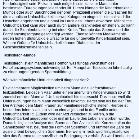
Kinderlosigkeit sein. Es kann auch möglich sein, das der Mann unter
bestimmten Erkrankungen leidet oder litt. Hierzu können die Kinderkrankheit
Mumps oder auch Bauchhoden gehören. Prinzipiell werden die Ursachen für
die männliche Unfruchtbarkeit in zwei Kategorien eingeteilt: einmal sind die
Ursachen angeboren und einmal im Laufe des Lebens erworben. Männliche
Unfruchtbarkeit kann aber auch durch andere Krankheiten entstehen. So kann
durch die Strahlenbelastung bei einer Krebs-Therapie das Sperma und die
Fortpflanzungsorgane geschädigt werden. Ebenso können Medikamente
gegen hohen Blutdruck die Ursache für die ungewollte Kinderlosigkeit sein.
Weitere Gründe für Unfruchtbarkeit können Diabetes oder
Geschlechtskrankheiten sein.
Testosteron-Mangel
Testosteron ist ein männliches Hormon was für das Wachstum des
Fortpflanzungssystems notwendig ist. Ein Mangel an Testosteron führt häufig
zu einer ungenügenden Spermabildung.
Wie wird männliche Unfruchtbarkeit diagnostiziert?
Es gibt mehrere Möglichkeiten um beim Mann eine Unfruchtbarkeit
festzustellen. Leidet ein Paar unter einem unerfüllten Kinderwunsch so wird
zumeist erst der Mann auf Unfruchtbarkeit hin untersucht. Das ist so, weil die
Untersuchungen beim Mann wesentlich unkomplizierter sind als bei der Frau.
Der Arzt wird dem Mann Fragen zur Familiengeschichte stellen. Hierbei ist
besonders interessant, ob schon einmal jemand in der Familie unter
Unfruchtbarkeit litt. Zudem wird der Arzt versuchen zu klären, o die
Unfruchtbarkeit angeboren oder erst im Laufe des Lebens erworben wurde.
Danach folgt eine Analyse des Spermas. Der Arzt stellt die Konzentration der
Samenzellen fest, beurteilt die Form der Spermien und ermittelt die Zahl der
ausreichend beweglichen Spermien. Bei weitern Tests wird festgestellt, wie
sich das Sperma unter spezifischen Bedingungen verhält. So wird beobachtet