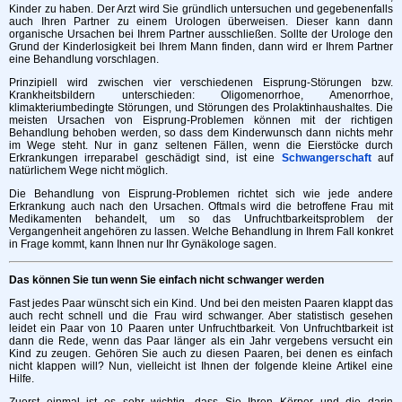
Kinder zu haben. Der Arzt wird Sie gründlich untersuchen und gegebenenfalls
auch Ihren Partner zu einem Urologen überweisen. Dieser kann dann
organische Ursachen bei Ihrem Partner ausschließen. Sollte der Urologe den
Grund der Kinderlosigkeit bei Ihrem Mann finden, dann wird er Ihrem Partner
eine Behandlung vorschlagen.
Prinzipiell wird zwischen vier verschiedenen Eisprung-Störungen bzw.
Krankheitsbildern unterschieden: Oligomenorrhoe, Amenorrhoe,
klimakteriumbedingte Störungen, und Störungen des Prolaktinhaushaltes. Die
meisten Ursachen von Eisprung-Problemen können mit der richtigen
Behandlung behoben werden, so dass dem Kinderwunsch dann nichts mehr
im Wege steht. Nur in ganz seltenen Fällen, wenn die Eierstöcke durch
Erkrankungen irreparabel geschädigt sind, ist eine
Schwangerschaft
auf
natürlichem Wege nicht möglich.
Die Behandlung von Eisprung-Problemen richtet sich wie jede andere
Erkrankung auch nach den Ursachen. Oftmals wird die betroffene Frau mit
Medikamenten behandelt, um so das Unfruchtbarkeitsproblem der
Vergangenheit angehören zu lassen. Welche Behandlung in Ihrem Fall konkret
in Frage kommt, kann Ihnen nur Ihr Gynäkologe sagen.
Das können Sie tun wenn Sie einfach nicht schwanger werden
Fast jedes Paar wünscht sich ein Kind. Und bei den meisten Paaren klappt das
auch recht schnell und die Frau wird schwanger. Aber statistisch gesehen
leidet ein Paar von 10 Paaren unter Unfruchtbarkeit. Von Unfruchtbarkeit ist
dann die Rede, wenn das Paar länger als ein Jahr vergebens versucht ein
Kind zu zeugen. Gehören Sie auch zu diesen Paaren, bei denen es einfach
nicht klappen will? Nun, vielleicht ist Ihnen der folgende kleine Artikel eine
Hilfe.
Zuerst einmal ist es sehr wichtig, dass Sie Ihren Körper und die darin