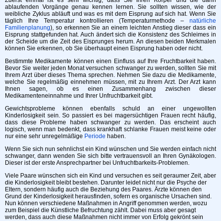
ablaufenden Vorgänge genau kennen lernen. Sie sollten wissen, wie der
weibliche Zyklus abläuft und was es mit dem Eisprung auf sich hat. Wenn Sie
täglich Ihre Temperatur kontrollieren (Temperaturmethode –
natürliche
Familienplanung
), so erkennen Sie an einem leichten Anstieg dieser dass ein
Eisprung stattgefunden hat. Auch ändert sich die Konsistenz des Schleimes in
der Scheide um die Zeit des Eisprunges herum. An diesen beiden Merkmalen
können Sie erkennen, ob Sie überhaupt einen Eisprung haben oder nicht.
Bestimmte Medikamente können einen Einfluss auf Ihre Fruchtbarkeit haben.
Bevor Sie weiter jeden Monat versuchen schwanger zu werden, sollten Sie mit
Ihrem Arzt über dieses Thema sprechen. Nehmen Sie dazu die Medikamente,
welche Sie regelmäßig einnehmen müssen, mit zu Ihrem Arzt. Der Arzt kann
Ihnen sagen, ob es einen Zusammenhang zwischen dieser
Medikamenteneinnahme und Ihrer Unfruchtbarkeit gibt.
Gewichtsprobleme können ebenfalls schuld an einer ungewollten
Kinderlosigkeit sein. So passiert es bei magersüchtigen Frauen recht häufig,
dass diese Probleme haben schwanger zu werden. Das erscheint auch
logisch, wenn man bedenkt, dass krankhaft schlanke Frauen meist keine oder
nur eine sehr unregelmäßige
Periode
haben.
Wenn Sie sich nun sehnlichst ein Kind wünschen und Sie werden einfach nicht
schwanger, dann wenden Sie sich bitte vertrauensvoll an Ihren Gynäkologen.
Dieser ist der erste Ansprechpartner bei Unfruchtbarkeits-Problemen.
Viele Paare wünschen sich ein Kind und versuchen es seit geraumer Zeit, aber
die Kinderlosigkeit bleibt bestehen. Darunter leidet nicht nur die Psyche der
Eltern, sondern häufig auch die Beziehung des Paares. Ärzte können den
Grund der Kinderlosigkeit herausfinden, sofern es organische Ursachen sind.
Nun können verschiedene Maßnahmen in Angriff genommen werden, wozu
zum Beispiel die Künstliche Befruchtung zählt. Dabei muss aber gesagt
werden, dass auch diese Maßnahmen nicht immer von Erfolg gekrönt sein