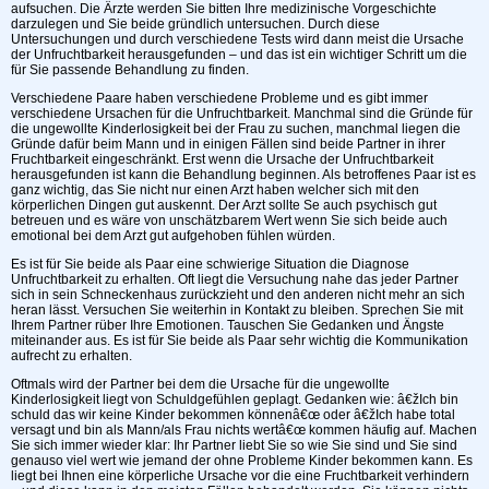
aufsuchen. Die Ärzte werden Sie bitten Ihre medizinische Vorgeschichte
darzulegen und Sie beide gründlich untersuchen. Durch diese
Untersuchungen und durch verschiedene Tests wird dann meist die Ursache
der Unfruchtbarkeit herausgefunden – und das ist ein wichtiger Schritt um die
für Sie passende Behandlung zu finden.
Verschiedene Paare haben verschiedene Probleme und es gibt immer
verschiedene Ursachen für die Unfruchtbarkeit. Manchmal sind die Gründe für
die ungewollte Kinderlosigkeit bei der Frau zu suchen, manchmal liegen die
Gründe dafür beim Mann und in einigen Fällen sind beide Partner in ihrer
Fruchtbarkeit eingeschränkt. Erst wenn die Ursache der Unfruchtbarkeit
herausgefunden ist kann die Behandlung beginnen. Als betroffenes Paar ist es
ganz wichtig, das Sie nicht nur einen Arzt haben welcher sich mit den
körperlichen Dingen gut auskennt. Der Arzt sollte Se auch psychisch gut
betreuen und es wäre von unschätzbarem Wert wenn Sie sich beide auch
emotional bei dem Arzt gut aufgehoben fühlen würden.
Es ist für Sie beide als Paar eine schwierige Situation die Diagnose
Unfruchtbarkeit zu erhalten. Oft liegt die Versuchung nahe das jeder Partner
sich in sein Schneckenhaus zurückzieht und den anderen nicht mehr an sich
heran lässt. Versuchen Sie weiterhin in Kontakt zu bleiben. Sprechen Sie mit
Ihrem Partner rüber Ihre Emotionen. Tauschen Sie Gedanken und Ängste
miteinander aus. Es ist für Sie beide als Paar sehr wichtig die Kommunikation
aufrecht zu erhalten.
Oftmals wird der Partner bei dem die Ursache für die ungewollte
Kinderlosigkeit liegt von Schuldgefühlen geplagt. Gedanken wie: â€žIch bin
schuld das wir keine Kinder bekommen könnenâ€œ oder â€žIch habe total
versagt und bin als Mann/als Frau nichts wertâ€œ kommen häufig auf. Machen
Sie sich immer wieder klar: Ihr Partner liebt Sie so wie Sie sind und Sie sind
genauso viel wert wie jemand der ohne Probleme Kinder bekommen kann. Es
liegt bei Ihnen eine körperliche Ursache vor die eine Fruchtbarkeit verhindern