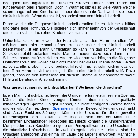
begegnen uns tagtäglich auf unseren Straßen Frauen oder Paare mit
Kinderwagen oder Tragetuch. Doch in Wahrheit gibt es so viele Paare welche
schon lange auf ein Kind hoffen – aber der ersehnte Nachwuchs stellt sich
einfach nicht ein. Wenn dem so ist, so spricht man von Unfruchtbarkeit.
Paare welche die Diagnose Unfruchtbarkeit erhalten fühlen sich meist hilflos
und ohne jede Hoffnung. Sie isolieren sich immer mehr von der Gesellschaft
und fühlen sich einfach ohne Kinder unvollständig.
Unfruchtbarkeit kann sowohl die Frau als auch den Mann betreffen. Wir
möchten uns hier einmal näher mit der männlichen Unfruchtbarkeit
beschäftigen. Ist ein Mann unfruchtbar, so kann ihn das schwer in seinem
Selbstwertgefühl belasten. Viele Männer neigen dazu sich dann in ihr
Schneckenhaus zurückzuziehen. Andere wiederum verdrängen die Diagnose
Unfruchtbarkeit und wollen gar nichts mehr über dieses Thema hören. Beides
ist verständlich, aber nicht unbedingt hilfreich. Es ist sehr wichtig das der
betroffene Mann so viel wie möglich über seine Unfruchtbarkeit weiß. Dazu
gehört, dass er sich umfassend mit diesem Thema auseinandersetzt sowie
Hilfe und Beratung in Anspruch nimmt.
Was genau ist männliche Unfruchtbarkeit? Wo liegen die Ursachen?
Ist ein Mann unfruchtbar, so liegen die Gründe hierfür meist in seinem Sperma.
Männer die keine Kinder zeugen können haben meist ein qualitativ
minderwertiges Sperma. Es gibt Männer, die nicht genügend Sperma haben
und es gibt Männer, deren
Spermien
in ihrer Beweglichkeit eingeschränkt
sind. Auch Funktions-Störungen können die Ursache für die ungewollte
Kinderlosigkeit sein. Es kann auch möglich sein, das der Mann unter
bestimmten Erkrankungen leidet oder litt. Hierzu können die Kinderkrankheit
Mumps oder auch Bauchhoden gehören. Prinzipiell werden die Ursachen für
die männliche Unfruchtbarkeit in zwei Kategorien eingeteilt: einmal sind die
Ursachen angeboren und einmal im Laufe des Lebens erworben. Männliche