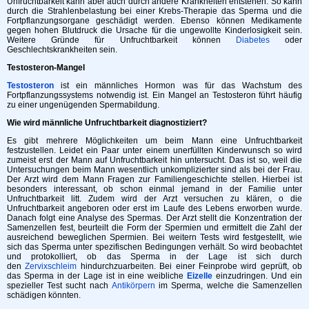
Unfruchtbarkeit kann aber auch durch andere Krankheiten entstehen. So kann
durch die Strahlenbelastung bei einer Krebs-Therapie das Sperma und die
Fortpflanzungsorgane geschädigt werden. Ebenso können Medikamente
gegen hohen Blutdruck die Ursache für die ungewollte Kinderlosigkeit sein.
Weitere Gründe für Unfruchtbarkeit können
Diabetes
oder
Geschlechtskrankheiten sein.
Testosteron-Mangel
Testosteron
ist ein männliches Hormon was für das Wachstum des
Fortpflanzungssystems notwendig ist. Ein Mangel an Testosteron führt häufig
zu einer ungenügenden Spermabildung.
Wie wird männliche Unfruchtbarkeit diagnostiziert?
Es gibt mehrere Möglichkeiten um beim Mann eine Unfruchtbarkeit
festzustellen. Leidet ein Paar unter einem unerfüllten Kinderwunsch so wird
zumeist erst der Mann auf Unfruchtbarkeit hin untersucht. Das ist so, weil die
Untersuchungen beim Mann wesentlich unkomplizierter sind als bei der Frau.
Der Arzt wird dem Mann Fragen zur Familiengeschichte stellen. Hierbei ist
besonders interessant, ob schon einmal jemand in der Familie unter
Unfruchtbarkeit litt. Zudem wird der Arzt versuchen zu klären, o die
Unfruchtbarkeit angeboren oder erst im Laufe des Lebens erworben wurde.
Danach folgt eine Analyse des Spermas. Der Arzt stellt die Konzentration der
Samenzellen fest, beurteilt die Form der Spermien und ermittelt die Zahl der
ausreichend beweglichen Spermien. Bei weitern Tests wird festgestellt, wie
sich das Sperma unter spezifischen Bedingungen verhält. So wird beobachtet
und protokolliert, ob das Sperma in der Lage ist sich durch
den
Zervixschleim
hindurchzuarbeiten. Bei einer Feinprobe wird geprüft, ob
das Sperma in der Lage ist in eine weibliche
Eizelle
einzudringen. Und ein
spezieller Test sucht nach
Antikörpern
im Sperma, welche die Samenzellen
schädigen könnten.