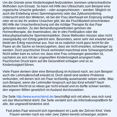
Um die Gründe einer Kinderlosigkeit festzustellen, kommen unterschiedliche
Methoden zum Einsatz. So kann mit Hilfe des Ultraschalls zum Beispiel eine
organische Ursache gefunden – oder ausgeschlossen – werden. Möglich ist
auch die Erstellung eines Spermiogramms oder das Zyklusmonitoring.
Untersucht wird des Weiteren, ob bei der Frau überhaupt ein Eisprung vorliegt
oder ob es bei ihr andere Ursachen gibt, die die Fruchtbarkeit einschränken.
Mit Hilfe der Ursachenforschung soll die richtige Therapie für das Paar
gefunden werden. Zu den Behandlungsmethoden gehören die
Hormontherapie, die Insemination, die In-vitro-Fertilisation oder die
Intracytoplasmatische Spermieninjektion. Diese Methoden müssen aber nicht
zwangsläufig von Erfolg gekrönt sein. Besonders, wenn sehr viel erwartet wird,
bleibt der Erfolg manchmal aus. Nun ist es natürlich nicht ganz leicht für die
Paare an die Sache so heranzugehen, dass sie nicht erwarten, schwanger zu
werden. Doch psychischer Druck verhindert manchmal eine Schwangerschaft.
Nicht selten kam es schon vor, dass eine Frau schwanger geworden ist,
nachdem sie sich mit der ungewollten Kinderlosigkeit arrangiert hatte.
Psychischer Druck kann auf die Gesundheit schlagen und so zu
Kinderlosigkeit führen.
Viele Paare denken über eine Behandlung im Ausland nach, wo zum Beispiel
auch die Leihmutterschaft erlaubt ist. Doch damit sind weitere Probleme
verbunden, mit denen sich ein Paar rechtzeitig auseinander setzen sollte. Was
zum Beispiel, wenn die Leihmutter Anspruch auf das Kind erhebt? Nach
deutschem Recht ist so etwas gar nicht erlaubt und es dürfte schwer werden,
den eigenen Willen gesetzlich im Ausland durchzusetzen.
Die Seite
http://www.wunschkind.de/
beschäftigt sich mit allem, was sich rund
um das Wunschkind dreht. Die Seite versteht sich als Informationsplattform für
alle, die ungewollt kinderlos sind.
Fast jedes Paar wünscht sich irgendwann im Laufe der Zeit ein Kind. Viele
Frauen werden nach ein oder zwei Zyklen bereits schwanger, andere