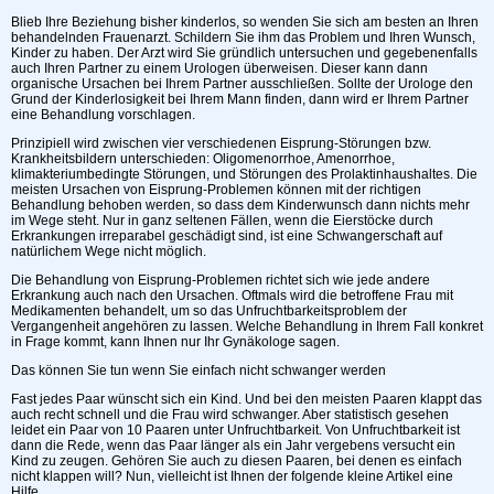
Blieb Ihre Beziehung bisher kinderlos, so wenden Sie sich am besten an Ihren
behandelnden Frauenarzt. Schildern Sie ihm das Problem und Ihren Wunsch,
Kinder zu haben. Der Arzt wird Sie gründlich untersuchen und gegebenenfalls
auch Ihren Partner zu einem Urologen überweisen. Dieser kann dann
organische Ursachen bei Ihrem Partner ausschließen. Sollte der Urologe den
Grund der Kinderlosigkeit bei Ihrem Mann finden, dann wird er Ihrem Partner
eine Behandlung vorschlagen.
Prinzipiell wird zwischen vier verschiedenen Eisprung-Störungen bzw.
Krankheitsbildern unterschieden: Oligomenorrhoe, Amenorrhoe,
klimakteriumbedingte Störungen, und Störungen des Prolaktinhaushaltes. Die
meisten Ursachen von Eisprung-Problemen können mit der richtigen
Behandlung behoben werden, so dass dem Kinderwunsch dann nichts mehr
im Wege steht. Nur in ganz seltenen Fällen, wenn die Eierstöcke durch
Erkrankungen irreparabel geschädigt sind, ist eine Schwangerschaft auf
natürlichem Wege nicht möglich.
Die Behandlung von Eisprung-Problemen richtet sich wie jede andere
Erkrankung auch nach den Ursachen. Oftmals wird die betroffene Frau mit
Medikamenten behandelt, um so das Unfruchtbarkeitsproblem der
Vergangenheit angehören zu lassen. Welche Behandlung in Ihrem Fall konkret
in Frage kommt, kann Ihnen nur Ihr Gynäkologe sagen.
Das können Sie tun wenn Sie einfach nicht schwanger werden
Fast jedes Paar wünscht sich ein Kind. Und bei den meisten Paaren klappt das
auch recht schnell und die Frau wird schwanger. Aber statistisch gesehen
leidet ein Paar von 10 Paaren unter Unfruchtbarkeit. Von Unfruchtbarkeit ist
dann die Rede, wenn das Paar länger als ein Jahr vergebens versucht ein
Kind zu zeugen. Gehören Sie auch zu diesen Paaren, bei denen es einfach
nicht klappen will? Nun, vielleicht ist Ihnen der folgende kleine Artikel eine
Hilfe.