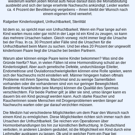
wiederum warten jeden Monat aufs Neue darauf dass die Monatsblutung
ausbleibt und sich der lange ersehnte Nachwuchs ankündigt. Leider warten
ca. 4 Prozent der Bevölkerung vergebens – ihnen bleibt der Wunsch nach
einem eigenen Kind verwehrt.
Ratgeber Kinderlosigkeit, Unfruchtbarkeit, Sterilität
Ist dem so, so spricht man von Unfruchtbarkeit. Wenn ein Paar lange auf ein
Kind warten muss oder gar nicht in der Lage ist ein Kind zu zeugen, so kann
das mehrere Ursachen haben. Gleich vorweg: nicht immer liegt die Ursache
bei der Frau. In ca. 30 Prozent aller Fälle sind die Ursachen für die
Unfruchtbarkeit beim Mann zu suchen. Und bei etwa 20 Prozent der ungewollt
kinderlosen Paare liegt die Ursache bei beiden Partnern.
Warum aber können einige Paare keine Kinder bekommen? Was sind die
Gründe hierfür? Nun, in vielen Fällen ist eine Hormonstörung schuld an der
Kinderlosigkeit. Aber auch genetische Defekte, undurchlässige Eileiter,
Endometriose und Ovulationsschwierigkeiten können eine Rolle spielen, wenn
sich der Nachwuchs nicht einstellen will. Männer hingegen haben oftmals
Probleme mit ihrem Sperma. Manchmal sind zu wenige Samenfäden
vorhanden oder die vorhandenen sind von nur geringer Beweglichkeit.
Bestimmte Krankheiten (wie Mumps) können die Qualität des Spermas
verschlechtern. Für beide Partner gilt: je älter sie sind, umso länger kann es
dauern bis ein Kind gezeugt werden kann. Auch starke Raucher und
Raucherinnen sowie Menschen mit Drogenproblemen werden länger auf
Nachwuchs warten oder gar darauf verzichten müssen.
Die Medizin hat verschiedene Möglichkeiten um dem Paar den Wunsch nach
einem Kind zu ermöglichen. Diese Möglichkeiten richten sich immer nach den
Ursachen der Unfruchtbarkeit. Sie reichen von Operationen über
Hormonbehandlungen bis hin zur künstlichen Befruchtung. In Deutschland
verboten, in anderen Ländern geduldet, ist die Möglichkeit ein Kind durch eine
Leihmutter austragen zu lassen. Ob und in welcher Form ein Paar bei