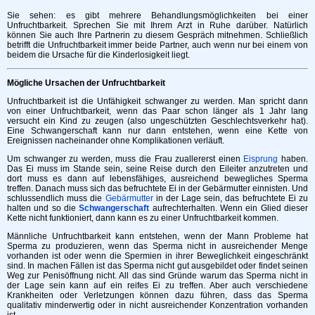
Sie sehen: es gibt mehrere Behandlungsmöglichkeiten bei einer
Unfruchtbarkeit. Sprechen Sie mit Ihrem Arzt in Ruhe darüber. Natürlich
können Sie auch Ihre Partnerin zu diesem Gespräch mitnehmen. Schließlich
betrifft die Unfruchtbarkeit immer beide Partner, auch wenn nur bei einem von
beidem die Ursache für die Kinderlosigkeit liegt.
Mögliche Ursachen der Unfruchtbarkeit
Unfruchtbarkeit ist die Unfähigkeit schwanger zu werden. Man spricht dann
von einer Unfruchtbarkeit, wenn das Paar schon länger als 1 Jahr lang
versucht ein Kind zu zeugen (also ungeschützten Geschlechtsverkehr hat).
Eine Schwangerschaft kann nur dann entstehen, wenn eine Kette von
Ereignissen nacheinander ohne Komplikationen verläuft.
Um schwanger zu werden, muss die Frau zuallererst einen
Eisprung
haben.
Das Ei muss im Stande sein, seine Reise durch den Eileiter anzutreten und
dort muss es dann auf lebensfähiges, ausreichend bewegliches Sperma
treffen. Danach muss sich das befruchtete Ei in der Gebärmutter einnisten. Und
schlussendlich muss die
Gebärmutter
in der Lage sein, das befruchtete Ei zu
halten und so die
Schwangerschaft
aufrechterhalten. Wenn ein Glied dieser
Kette nicht funktioniert, dann kann es zu einer Unfruchtbarkeit kommen.
Männliche Unfruchtbarkeit kann entstehen, wenn der Mann Probleme hat
Sperma zu produzieren, wenn das Sperma nicht in ausreichender Menge
vorhanden ist oder wenn die Spermien in ihrer Beweglichkeit eingeschränkt
sind. In machen Fällen ist das Sperma nicht gut ausgebildet oder findet seinen
Weg zur Penisöffnung nicht. All das sind Gründe warum das Sperma nicht in
der Lage sein kann auf ein reifes Ei zu treffen. Aber auch verschiedene
Krankheiten oder Verletzungen können dazu führen, dass das Sperma
qualitativ minderwertig oder in nicht ausreichender Konzentration vorhanden
ist.