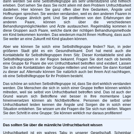
dann werden Sie eine Selbsthilfegruppe als sehr unterstützend und hilfreich
erleben. Dort sehen Sie dass Sie nicht allein mit dem Problem Unfruchtbarkeit
dastehen. Hier können Sie ganz offen über Ihre Gedanken, Ängste und
Hoffnungen sprechen. Sie werden verstanden, weil es den anderen Paaren in
dieser Gruppe ähnlich geht. Und Sie profitieren von den Erfahrungen der
anderen Paare, können sich über die verschiedenen
Behandlungsmöglichkeiten und Ärzte austauschen. Regelmäßig kommen in
diese Gruppen auch Paare, welche dank der richtigen Behandlungsmethode
ein Kind bekommen konnten. Das wiederum macht Ihnen Hoffnung, dass auch
Sie weiter an eine Zukunft mit Kind glauben können.
Aber wie können Se solch eine Selbsthilfegruppe finden? Nun, in jeder
größeren Stadt gibt es ein Gesundheitsamt. Dort hat meist auch die
Kontaktstelle für Selbsthilfegruppen ihren Sitz. Dieser Kontaktstelle sind alle
Selbsthilfegruppen in der Region bekannt. Fragen Sie dort nach ob bereits
eine Gruppe für Paare die von Unfruchtbarkeit betroffen sind existiert. Lassen
Sie sich die Kontaktdaten der Gruppe mitteilen und nehmen Sie dann Kontakt
zu dieser auf. Alternativ können Sie natürlich auch bei Ihrem Arzt nachfragen,
ob eine Selbsthilfegruppe für Ihr Problem besteht.
Das schöne an solchen Selbsthilfegruppe ist, dass Sie dort wirklich verstanden
werden. Die Menschen die sich in solch einer Gruppe treffen können wirklich
mitreden, weil sie selbst von Unfruchtbarkeit betroffen sind. Das ist auch der
Grund warum sich Betroffene viel besser in Ihre momentane Lage
hineinversetzen können als Nichtbetroffene. Personen die selbst unter
Unfruchtbarkeit leiden kennen die Ängste und Sorgen die in solch einer
Situation entstehen. Sie wissen um die Fragen die Sie sich nun stellen. Wagen
Sie den Schritt in eine Gruppe: Sie können wirklich nur daraus profitieren!
Das sollten Sie über die männliche Unfruchtbarkeit wissen
Unfruchtbarkeit ist ein wahres Tabu in unserer Gesellschaft. Scheinbar