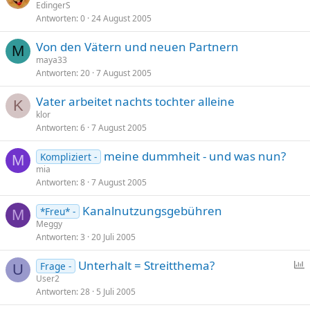
EdingerS
Antworten
0
24 August 2005
Von den Vätern und neuen Partnern
M
maya33
Antworten
20
7 August 2005
Vater arbeitet nachts tochter alleine
K
klor
Antworten
6
7 August 2005
meine dummheit - und was nun?
Kompliziert -
M
mia
Antworten
8
7 August 2005
Kanalnutzungsgebühren
*Freu* -
M
Meggy
Antworten
3
20 Juli 2005
Unterhalt = Streitthema?
Frage -
U
User2
Antworten
28
5 Juli 2005
f
r