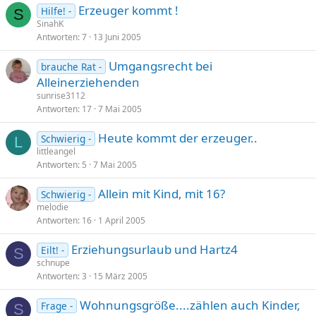
Erzeuger kommt !
Hilfe! -
a
S
SinahK
g
Antworten
7
13 Juni 2005
e
Umgangsrecht bei
brauche Rat -
Alleinerziehenden
sunrise3112
Antworten
17
7 Mai 2005
Heute kommt der erzeuger..
Schwierig -
L
littleangel
Antworten
5
7 Mai 2005
Allein mit Kind, mit 16?
Schwierig -
melodie
Antworten
16
1 April 2005
Erziehungsurlaub und Hartz4
Eilt! -
S
schnupe
Antworten
3
15 März 2005
Wohnungsgröße....zählen auch Kinder,
Frage -
S