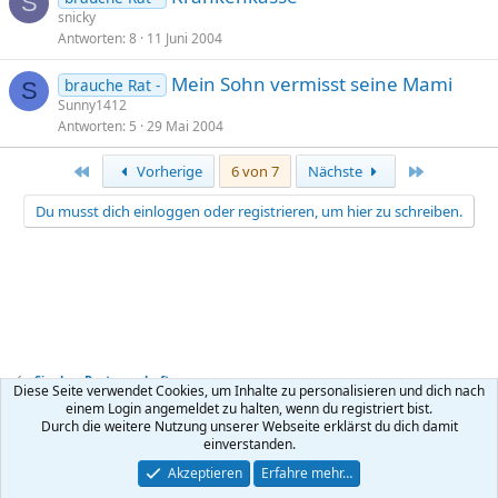
S
snicky
Antworten
8
11 Juni 2004
Mein Sohn vermisst seine Mami
brauche Rat -
S
Sunny1412
Antworten
5
29 Mai 2004
Erste
Letzte
Vorherige
6 von 7
Nächste
Du musst dich einloggen oder registrieren, um hier zu schreiben.
Single + Partnerschaft
Diese Seite verwendet Cookies, um Inhalte zu personalisieren und dich nach
einem Login angemeldet zu halten, wenn du registriert bist.
Durch die weitere Nutzung unserer Webseite erklärst du dich damit
Kontakt
Nutzungsbedingungen
Datenschutz
Hilfe
R
einverstanden.
S
S
®
Community platform by XenForo
© 2010-2026 XenForo Ltd.
Akzeptieren
Erfahre mehr…