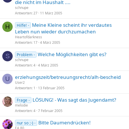
die nicht im Haushalt ....
schnupe
Antworten
27
11 März 2005
Meine Kleine scheint ihr verdautes
Hilfe! -
H
Leben nun wieder durchzumachen
Heartofdarkness
Antworten
17
4 März 2005
Welche Möglichkeiten gibt es?
Problem -
S
schnupe
Antworten
4
4 März 2005
erziehungszeit/betreuungsrecht/alh-bescheid
U
User2
Antworten
1
13 Februar 2005
LÖSUNG! - Was sagt das Jugendamt?
Frage -
melodie
Antworten
4
7 Februar 2005
Bitte Daumendrücken!
nur so ;-) -
EA 80