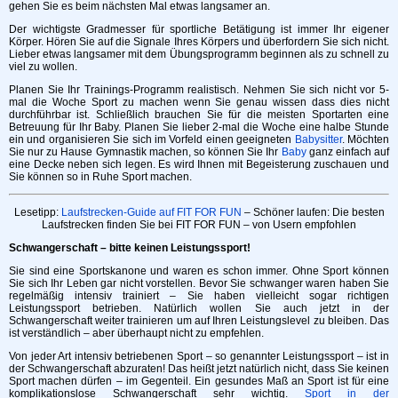
gehen Sie es beim nächsten Mal etwas langsamer an.
Der wichtigste Gradmesser für sportliche Betätigung ist immer Ihr eigener
Körper. Hören Sie auf die Signale Ihres Körpers und überfordern Sie sich nicht.
Lieber etwas langsamer mit dem Übungsprogramm beginnen als zu schnell zu
viel zu wollen.
Planen Sie Ihr Trainings-Programm realistisch. Nehmen Sie sich nicht vor 5-
mal die Woche Sport zu machen wenn Sie genau wissen dass dies nicht
durchführbar ist. Schließlich brauchen Sie für die meisten Sportarten eine
Betreuung für Ihr Baby. Planen Sie lieber 2-mal die Woche eine halbe Stunde
ein und organisieren Sie sich im Vorfeld einen geeigneten
Babysitter
. Möchten
Sie nur zu Hause Gymnastik machen, so können Sie Ihr
Baby
ganz einfach auf
eine Decke neben sich legen. Es wird Ihnen mit Begeisterung zuschauen und
Sie können so in Ruhe Sport machen.
Lesetipp:
Laufstrecken-Guide auf FIT FOR FUN
– Schöner laufen: Die besten
Laufstrecken finden Sie bei FIT FOR FUN – von Usern empfohlen
Schwangerschaft – bitte keinen Leistungssport!
Sie sind eine Sportskanone und waren es schon immer. Ohne Sport können
Sie sich Ihr Leben gar nicht vorstellen. Bevor Sie schwanger waren haben Sie
regelmäßig intensiv trainiert – Sie haben vielleicht sogar richtigen
Leistungssport betrieben. Natürlich wollen Sie auch jetzt in der
Schwangerschaft weiter trainieren um auf Ihren Leistungslevel zu bleiben. Das
ist verständlich – aber überhaupt nicht zu empfehlen.
Von jeder Art intensiv betriebenen Sport – so genannter Leistungssport – ist in
der Schwangerschaft abzuraten! Das heißt jetzt natürlich nicht, dass Sie keinen
Sport machen dürfen – im Gegenteil. Ein gesundes Maß an Sport ist für eine
komplikationslose Schwangerschaft sehr wichtig.
Sport in der