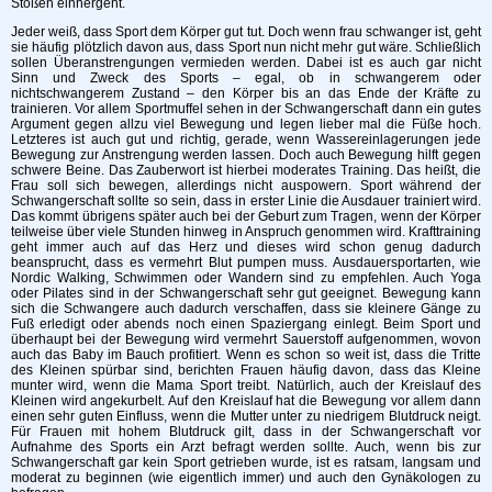
Stößen einhergeht.
Jeder weiß, dass Sport dem Körper gut tut. Doch wenn frau schwanger ist, geht
sie häufig plötzlich davon aus, dass Sport nun nicht mehr gut wäre. Schließlich
sollen Überanstrengungen vermieden werden. Dabei ist es auch gar nicht
Sinn und Zweck des Sports – egal, ob in schwangerem oder
nichtschwangerem Zustand – den Körper bis an das Ende der Kräfte zu
trainieren. Vor allem Sportmuffel sehen in der Schwangerschaft dann ein gutes
Argument gegen allzu viel Bewegung und legen lieber mal die Füße hoch.
Letzteres ist auch gut und richtig, gerade, wenn Wassereinlagerungen jede
Bewegung zur Anstrengung werden lassen. Doch auch Bewegung hilft gegen
schwere Beine. Das Zauberwort ist hierbei moderates Training. Das heißt, die
Frau soll sich bewegen, allerdings nicht auspowern. Sport während der
Schwangerschaft sollte so sein, dass in erster Linie die Ausdauer trainiert wird.
Das kommt übrigens später auch bei der Geburt zum Tragen, wenn der Körper
teilweise über viele Stunden hinweg in Anspruch genommen wird. Krafttraining
geht immer auch auf das Herz und dieses wird schon genug dadurch
beansprucht, dass es vermehrt Blut pumpen muss. Ausdauersportarten, wie
Nordic Walking, Schwimmen oder Wandern sind zu empfehlen. Auch Yoga
oder Pilates sind in der Schwangerschaft sehr gut geeignet. Bewegung kann
sich die Schwangere auch dadurch verschaffen, dass sie kleinere Gänge zu
Fuß erledigt oder abends noch einen Spaziergang einlegt. Beim Sport und
überhaupt bei der Bewegung wird vermehrt Sauerstoff aufgenommen, wovon
auch das Baby im Bauch profitiert. Wenn es schon so weit ist, dass die Tritte
des Kleinen spürbar sind, berichten Frauen häufig davon, dass das Kleine
munter wird, wenn die Mama Sport treibt. Natürlich, auch der Kreislauf des
Kleinen wird angekurbelt. Auf den Kreislauf hat die Bewegung vor allem dann
einen sehr guten Einfluss, wenn die Mutter unter zu niedrigem Blutdruck neigt.
Für Frauen mit hohem Blutdruck gilt, dass in der Schwangerschaft vor
Aufnahme des Sports ein Arzt befragt werden sollte. Auch, wenn bis zur
Schwangerschaft gar kein Sport getrieben wurde, ist es ratsam, langsam und
moderat zu beginnen (wie eigentlich immer) und auch den Gynäkologen zu