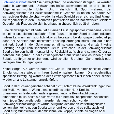
Schwangerschaft
macht Sie beweglicher und widerstandsfähiger. Sie werden
dadurch weniger unter Schwangerschaftsbeschwerden leiden und sich im
Allgemeinen wohler fühlen. Und natürlich hilft Sport während der
Schwangerschaft die Gewichtszunahme in Grenzen zu halten. So haben Sie
es nach der Geburt leichter wieder Ihr Altes Gewicht zu erreichen. Und Frauen
die regelmäßig in den 9 Monaten Sport treiben haben nachweislich leichtere
Geburten als Frauen, die sich überhaupt nicht sportlich betätigt haben.
Eine Schwangerschaft bedeutet für einen Leistungssportler immer eine Pause
in seiner sportlichen Laufbahn. Eine Pause, die der Sportler aber trotzdem
nutzen kann um sich sportlich aktiv zu betätigen. Leistungssport bedeutet ja,
dass der Sportler eine bestimmte Leistung erbringen muss und dafür hart
trainiert. Sport in der Schwangerschaft ist ganz anders. Hier zählt keine
Leistung, es gilt kein sportliches Ziel zu erreichen. In der Schwangerschaft
Sport zu treiben heißt in erster Linie Rücksicht auf sich und seinen Körper zu
nehmen. Sie gehen in der Schwangerschaft nur soweit wie es Ihnen gut tut.
Sobald es Ihnen zu anstrengend wird schalten Sie einen Gang zurück oder
vertagen Ihre Übungen ganz.
Keine Sorge: Sie werden nach der Geburt und nach einer anschließenden
Erholungsphase wieder in Ihren Sport einsteigen können. Die regelmäßige
sportliche Betätigung während der Schwangerschaft hilft Ihnen dabei, schnell
wieder an alte Leistungen anzuknüpfen.
Sport in der Schwangerschaft schadet nicht, sofern keine Vorerkrankungen bei
der Mutter vorliegen. Wenn diese allerdings unter Herz-Kreislauf-
Erkrankungen leidet oder andere gesundheitliche Beeinträchtigungen
hinnehmen muss, sollte sie sich vorab mit einem Arzt absprechen. Ansonsten
kann jeder Sport weitergeführt werden, der auch schon vor der
Schwangerschaft ausgeübt wurde. Aufgrund des hohen Verletzungsrisikos
sollten aber keine neuen Sportarten erlernt werden und es sollte auch kein
Sport ausgeführt werden, der mit schnellen Stopps, Sprints, Schlägen oder