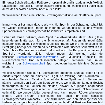
Ein guter Schuh stützt den Fußbereich optimal ab und ist zudem noch flexibel.
Entscheiden Sie sich für atmungsaktive Bekleidung, welche die Feuchtigkeit
durch das schwitzen optimal nach außen leitet.
Wir wünschen Ihnen eine schöne Schwangerschaft und viel Spaß beim Sport!
Immer wieder liest man davon, wie wichtig Sport in der Schwangerschaft ist.
Wir wollen einmal den Fragen nachgehen, warum das so ist und welche
Sportarten in der Schwangerschaft besonders zu empfehlen sind.
Sicher ist Ihnen bekannt, dass Sport die Abwehrkräfte stärkt. Das gilt in
besonderem Maße auch für die Schwangerschaft. Frauen die regelmäßig
trainieren werden deutlich weniger krank als Frauen, welche keiner sportlichen
Betätigung nachgehen. Während Sie trainieren wird frischer Sauerstoff in alle
Zellen Ihres Körpers transportiert und somit auch Ihr Baby optimal versorgt.
Sportliche werdende Mütter leiden zudem viel weniger unter de
typischen
Schwangerschaftsbeschwerden
wie Müdigkeit, Übelkeit und
Rückenschmerzen. Und schlussendlich belegen Statistiken, das Frauen
welche in der
Schwangerschaft
Sport getrieben haben leichtere Geburten
erleben.
Welche Sportarten sind nun für Schwangere geeignet? Nun, auf jeden Fall ist
Ausdauersport sehr zu empfehlen. Egal ob Walking oder Radfahren –
entscheiden Sie sich für eine Sportart die Ihnen Spaß macht. Sie werden
nämlich schnell den Spaß am Sport verlieren, wenn Sie mit langem Gesicht
frühmorgens in die Laufschuhe steigen, obwohl Sie joggen abgrundtief
hassen! Viele Schwangere fühlen sich im Wasser sehr wohl. Schwimmen ist
optimal für werdende Mütter geeignet und kann zudem Rückenschmerzen
lindern. Viele Frauen entscheiden sich auch für eine spezielle
Schwangerschafts-Gymnastik. Diese wird meist von den niedergelassenen
Hebammen angeboten und in der Gruppe durchgeführt. Positiver Nebeneffekt