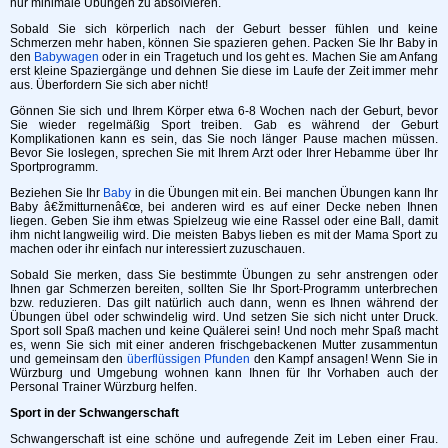
nur minimale Übungen zu absolvieren.
Sobald Sie sich körperlich nach der Geburt besser fühlen und keine
Schmerzen mehr haben, können Sie spazieren gehen. Packen Sie Ihr Baby in
den
Babywagen
oder in ein Tragetuch und los geht es. Machen Sie am Anfang
erst kleine Spaziergänge und dehnen Sie diese im Laufe der Zeit immer mehr
aus. Überfordern Sie sich aber nicht!
Gönnen Sie sich und Ihrem Körper etwa 6-8 Wochen nach der Geburt, bevor
Sie wieder regelmäßig Sport treiben. Gab es während der Geburt
Komplikationen kann es sein, das Sie noch länger Pause machen müssen.
Bevor Sie loslegen, sprechen Sie mit Ihrem Arzt oder Ihrer Hebamme über Ihr
Sportprogramm.
Beziehen Sie Ihr
Baby
in die Übungen mit ein. Bei manchen Übungen kann Ihr
Baby â€žmitturnenâ€œ, bei anderen wird es auf einer Decke neben Ihnen
liegen. Geben Sie ihm etwas Spielzeug wie eine Rassel oder eine Ball, damit
ihm nicht langweilig wird. Die meisten Babys lieben es mit der Mama Sport zu
machen oder ihr einfach nur interessiert zuzuschauen.
Sobald Sie merken, dass Sie bestimmte Übungen zu sehr anstrengen oder
Ihnen gar Schmerzen bereiten, sollten Sie Ihr Sport-Programm unterbrechen
bzw. reduzieren. Das gilt natürlich auch dann, wenn es Ihnen während der
Übungen übel oder schwindelig wird. Und setzen Sie sich nicht unter Druck.
Sport soll Spaß machen und keine Quälerei sein! Und noch mehr Spaß macht
es, wenn Sie sich mit einer anderen frischgebackenen Mutter zusammentun
und gemeinsam den
überflüssigen Pfunden
den Kampf ansagen! Wenn Sie in
Würzburg und Umgebung wohnen kann Ihnen für Ihr Vorhaben auch der
Personal Trainer Würzburg helfen.
Sport in der Schwangerschaft
Schwangerschaft ist eine schöne und aufregende Zeit im Leben einer Frau.