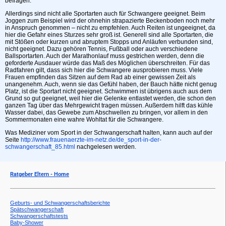
befragen.
Allerdings sind nicht alle Sportarten auch für Schwangere geeignet. Beim
Joggen zum Beispiel wird der ohnehin strapazierte Beckenboden noch mehr
in Anspruch genommen – nicht zu empfehlen. Auch Reiten ist ungeeignet, da
hier die Gefahr eines Sturzes sehr groß ist. Generell sind alle Sportarten, die
mit Stößen oder kurzen und abruptem Stopps und Anläufen verbunden sind,
nicht geeignet. Dazu gehören Tennis, Fußball oder auch verschiedene
Ballsportarten. Auch der Marathonlauf muss gestrichen werden, denn die
geforderte Ausdauer würde das Maß des Möglichen überschreiten. Für das
Radfahren gilt, dass sich hier die Schwangere ausprobieren muss. Viele
Frauen empfinden das Sitzen auf dem Rad ab einer gewissen Zeit als
unangenehm. Auch, wenn sie das Gefühl haben, der Bauch hätte nicht genug
Platz, ist die Sportart nicht geeignet. Schwimmen ist übrigens auch aus dem
Grund so gut geeignet, weil hier die Gelenke entlastet werden, die schon den
ganzen Tag über das Mehrgewicht tragen müssen. Außerdem hilft das kühle
Wasser dabei, das Gewebe zum Abschwellen zu bringen, vor allem in den
Sommermonaten eine wahre Wohltat für die Schwangere.
Was Mediziner vom Sport in der Schwangerschaft halten, kann auch auf der
Seite
http://www.frauenaerzte-im-netz.de/de_sport-in-der-
schwangerschaft_85.html
nachgelesen werden.
Ratgeber Eltern - Home
Geburts- und Schwangerschaftsberichte
Spätschwangerschaft
Schwangerschaftstests
Baby-Shower