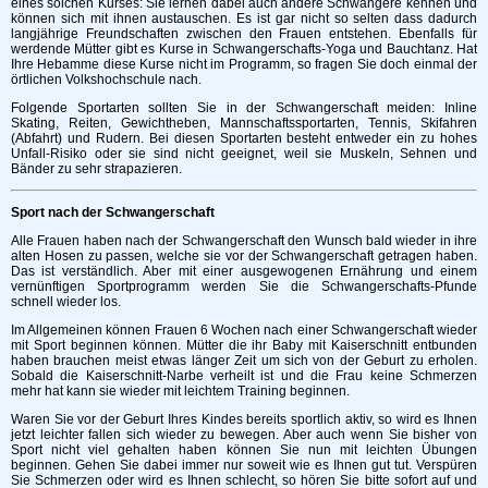
eines solchen Kurses: Sie lernen dabei auch andere Schwangere kennen und
können sich mit ihnen austauschen. Es ist gar nicht so selten dass dadurch
langjährige Freundschaften zwischen den Frauen entstehen. Ebenfalls für
werdende Mütter gibt es Kurse in Schwangerschafts-Yoga und Bauchtanz. Hat
Ihre Hebamme diese Kurse nicht im Programm, so fragen Sie doch einmal der
örtlichen Volkshochschule nach.
Folgende Sportarten sollten Sie in der Schwangerschaft meiden: Inline
Skating, Reiten, Gewichtheben, Mannschaftssportarten, Tennis, Skifahren
(Abfahrt) und Rudern. Bei diesen Sportarten besteht entweder ein zu hohes
Unfall-Risiko oder sie sind nicht geeignet, weil sie Muskeln, Sehnen und
Bänder zu sehr strapazieren.
Sport nach der Schwangerschaft
Alle Frauen haben nach der Schwangerschaft den Wunsch bald wieder in ihre
alten Hosen zu passen, welche sie vor der Schwangerschaft getragen haben.
Das ist verständlich. Aber mit einer ausgewogenen Ernährung und einem
vernünftigen Sportprogramm werden Sie die Schwangerschafts-Pfunde
schnell wieder los.
Im Allgemeinen können Frauen 6 Wochen nach einer Schwangerschaft wieder
mit Sport beginnen können. Mütter die ihr Baby mit Kaiserschnitt entbunden
haben brauchen meist etwas länger Zeit um sich von der Geburt zu erholen.
Sobald die Kaiserschnitt-Narbe verheilt ist und die Frau keine Schmerzen
mehr hat kann sie wieder mit leichtem Training beginnen.
Waren Sie vor der Geburt Ihres Kindes bereits sportlich aktiv, so wird es Ihnen
jetzt leichter fallen sich wieder zu bewegen. Aber auch wenn Sie bisher von
Sport nicht viel gehalten haben können Sie nun mit leichten Übungen
beginnen. Gehen Sie dabei immer nur soweit wie es Ihnen gut tut. Verspüren
Sie Schmerzen oder wird es Ihnen schlecht, so hören Sie bitte sofort auf und