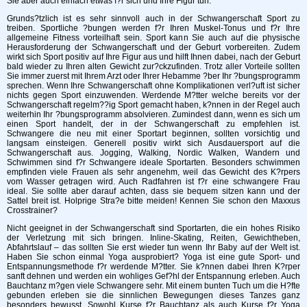
Sie aber auch einfach etwas f?r sich und Ihre Figur tun.
Grunds?tzlich ist es sehr sinnvoll auch in der Schwangerschaft Sport zu
treiben. Sportliche ?bungen werden f?r Ihren Muskel-Tonus und f?r Ihre
allgemeine Fitness vorteilhaft sein. Sport kann Sie auch auf die physische
Herausforderung der Schwangerschaft und der Geburt vorbereiten. Zudem
wirkt sich Sport positiv auf Ihre Figur aus und hilft Ihnen dabei, nach der Geburt
bald wieder zu Ihren alten Gewicht zur?ckzufinden. Trotz aller Vorteile sollten
Sie immer zuerst mit Ihrem Arzt oder Ihrer Hebamme ?ber Ihr ?bungsprogramm
sprechen. Wenn Ihre Schwangerschaft ohne Komplikationen verl?uft ist sicher
nichts gegen Sport einzuwenden. Werdende M?tter welche bereits vor der
Schwangerschaft regelm??ig Sport gemacht haben, k?nnen in der Regel auch
weiterhin Ihr ?bungsprogramm absolvieren. Zumindest dann, wenn es sich um
einen Sport handelt, der in der Schwangerschaft zu empfehlen ist.
Schwangere die neu mit einer Sportart beginnen, sollten vorsichtig und
langsam einsteigen. Generell positiv wirkt sich Ausdauersport auf die
Schwangerschaft aus. Jogging, Walking, Nordic Walken, Wandern und
Schwimmen sind f?r Schwangere ideale Sportarten. Besonders schwimmen
empfinden viele Frauen als sehr angenehm, weil das Gewicht des K?rpers
vom Wasser getragen wird. Auch Radfahren ist f?r eine schwangere Frau
ideal. Sie sollte aber darauf achten, dass sie bequem sitzen kann und der
Sattel breit ist. Holprige Stra?e bitte meiden! Kennen Sie schon den Maxxus
Crosstrainer?
Nicht geeignet in der Schwangerschaft sind Sportarten, die ein hohes Risiko
der Verletzung mit sich bringen. Inline-Skating, Reiten, Gewichtheben,
Abfahrtslauf – das sollten Sie erst wieder tun wenn Ihr Baby auf der Welt ist.
Haben Sie schon einmal Yoga ausprobiert? Yoga ist eine gute Sport- und
Entspannungsmethode f?r werdende M?tter. Sie k?nnen dabei Ihren K?rper
sanft dehnen und werden ein wohliges Gef?hl der Entspannung erleben. Auch
Bauchtanz m?gen viele Schwangere sehr. Mit einem bunten Tuch um die H?fte
gebunden erleben sie die sinnlichen Bewegungen dieses Tanzes ganz
besonders bewusst. Sowohl Kurse f?r Bauchtanz als auch Kurse f?r Yoga