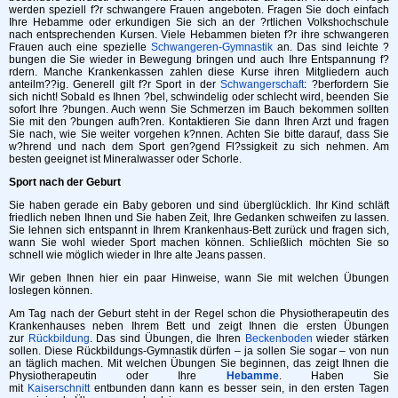
werden speziell f?r schwangere Frauen angeboten. Fragen Sie doch einfach
Ihre Hebamme oder erkundigen Sie sich an der ?rtlichen Volkshochschule
nach entsprechenden Kursen. Viele Hebammen bieten f?r ihre schwangeren
Frauen auch eine spezielle
Schwangeren-Gymnastik
an. Das sind leichte ?
bungen die Sie wieder in Bewegung bringen und auch Ihre Entspannung f?
rdern. Manche Krankenkassen zahlen diese Kurse ihren Mitgliedern auch
anteilm??ig. Generell gilt f?r Sport in der
Schwangerschaft
: ?berfordern Sie
sich nicht! Sobald es Ihnen ?bel, schwindelig oder schlecht wird, beenden Sie
sofort Ihre ?bungen. Auch wenn Sie Schmerzen im Bauch bekommen sollten
Sie mit den ?bungen aufh?ren. Kontaktieren Sie dann Ihren Arzt und fragen
Sie nach, wie Sie weiter vorgehen k?nnen. Achten Sie bitte darauf, dass Sie
w?hrend und nach dem Sport gen?gend Fl?ssigkeit zu sich nehmen. Am
besten geeignet ist Mineralwasser oder Schorle.
Sport nach der Geburt
Sie haben gerade ein Baby geboren und sind überglücklich. Ihr Kind schläft
friedlich neben Ihnen und Sie haben Zeit, Ihre Gedanken schweifen zu lassen.
Sie lehnen sich entspannt in Ihrem Krankenhaus-Bett zurück und fragen sich,
wann Sie wohl wieder Sport machen können. Schließlich möchten Sie so
schnell wie möglich wieder in Ihre alte Jeans passen.
Wir geben Ihnen hier ein paar Hinweise, wann Sie mit welchen Übungen
loslegen können.
Am Tag nach der Geburt steht in der Regel schon die Physiotherapeutin des
Krankenhauses neben Ihrem Bett und zeigt Ihnen die ersten Übungen
zur
Rückbildung
. Das sind Übungen, die Ihren
Beckenboden
wieder stärken
sollen. Diese Rückbildungs-Gymnastik dürfen – ja sollen Sie sogar – von nun
an täglich machen. Mit welchen Übungen Sie beginnen, das zeigt Ihnen die
Physiotherapeutin oder Ihre
Hebamme
. Haben Sie
mit
Kaiserschnitt
entbunden dann kann es besser sein, in den ersten Tagen