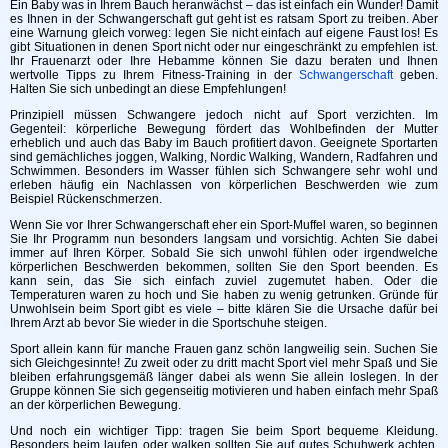
Ein Baby was in Ihrem Bauch heranwächst – das ist einfach ein Wunder! Damit
es Ihnen in der Schwangerschaft gut geht ist es ratsam Sport zu treiben. Aber
eine Warnung gleich vorweg: legen Sie nicht einfach auf eigene Faust los! Es
gibt Situationen in denen Sport nicht oder nur eingeschränkt zu empfehlen ist.
Ihr Frauenarzt oder Ihre Hebamme können Sie dazu beraten und Ihnen
wertvolle Tipps zu Ihrem Fitness-Training in der
Schwangerschaft
geben.
Halten Sie sich unbedingt an diese Empfehlungen!
Prinzipiell müssen Schwangere jedoch nicht auf Sport verzichten. Im
Gegenteil: körperliche Bewegung fördert das Wohlbefinden der Mutter
erheblich und auch das Baby im Bauch profitiert davon. Geeignete Sportarten
sind gemächliches joggen, Walking, Nordic Walking, Wandern, Radfahren und
Schwimmen. Besonders im Wasser fühlen sich Schwangere sehr wohl und
erleben häufig ein Nachlassen von körperlichen Beschwerden wie zum
Beispiel Rückenschmerzen.
Wenn Sie vor Ihrer Schwangerschaft eher ein Sport-Muffel waren, so beginnen
Sie Ihr Programm nun besonders langsam und vorsichtig. Achten Sie dabei
immer auf Ihren Körper. Sobald Sie sich unwohl fühlen oder irgendwelche
körperlichen Beschwerden bekommen, sollten Sie den Sport beenden. Es
kann sein, das Sie sich einfach zuviel zugemutet haben. Oder die
Temperaturen waren zu hoch und Sie haben zu wenig getrunken. Gründe für
Unwohlsein beim Sport gibt es viele – bitte klären Sie die Ursache dafür bei
Ihrem Arzt ab bevor Sie wieder in die Sportschuhe steigen.
Sport allein kann für manche Frauen ganz schön langweilig sein. Suchen Sie
sich Gleichgesinnte! Zu zweit oder zu dritt macht Sport viel mehr Spaß und Sie
bleiben erfahrungsgemäß länger dabei als wenn Sie allein loslegen. In der
Gruppe können Sie sich gegenseitig motivieren und haben einfach mehr Spaß
an der körperlichen Bewegung.
Und noch ein wichtiger Tipp: tragen Sie beim Sport bequeme Kleidung.
Besonders beim laufen oder walken sollten Sie auf gutes Schuhwerk achten.