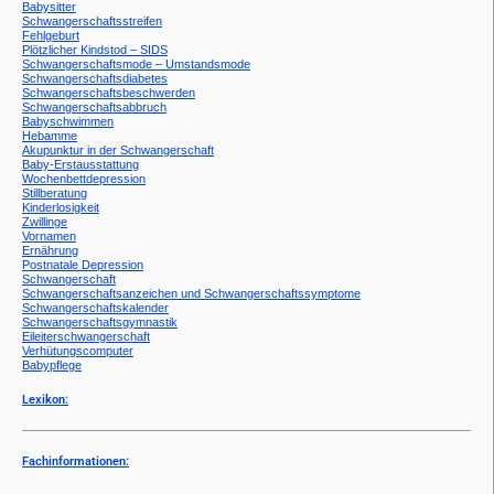
Babysitter
Schwangerschaftsstreifen
Fehlgeburt
Plötzlicher Kindstod – SIDS
Schwangerschaftsmode – Umstandsmode
Schwangerschaftsdiabetes
Schwangerschaftsbeschwerden
Schwangerschaftsabbruch
Babyschwimmen
Hebamme
Akupunktur in der Schwangerschaft
Baby-Erstausstattung
Wochenbettdepression
Stillberatung
Kinderlosigkeit
Zwillinge
Vornamen
Ernährung
Postnatale Depression
Schwangerschaft
Schwangerschaftsanzeichen und Schwangerschaftssymptome
Schwangerschaftskalender
Schwangerschaftsgymnastik
Eileiterschwangerschaft
Verhütungscomputer
Babypflege
Lexikon:
Fachinformationen: